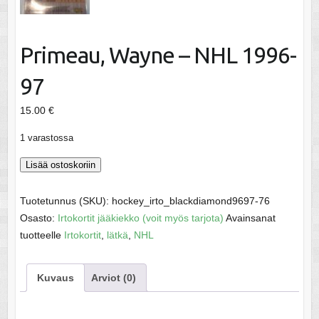
Primeau, Wayne – NHL 1996-
97
15.00
€
1 varastossa
Primeau,
Lisää ostoskoriin
Wayne
-
Tuotetunnus (SKU):
hockey_irto_blackdiamond9697-76
NHL
Osasto:
Irtokortit jääkiekko (voit myös tarjota)
Avainsanat
1996-
tuotteelle
Irtokortit
,
lätkä
,
NHL
97
määrä
Kuvaus
Arviot (0)