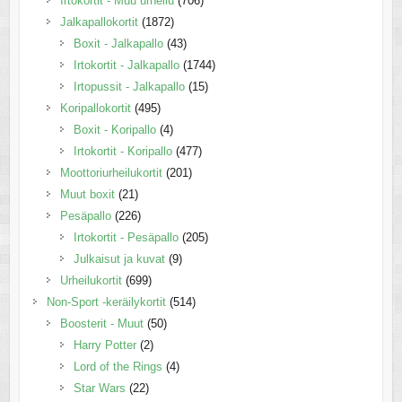
Irtokortit - Muu urheilu
(706)
Jalkapallokortit
(1872)
Boxit - Jalkapallo
(43)
Irtokortit - Jalkapallo
(1744)
Irtopussit - Jalkapallo
(15)
Koripallokortit
(495)
Boxit - Koripallo
(4)
Irtokortit - Koripallo
(477)
Moottoriurheilukortit
(201)
Muut boxit
(21)
Pesäpallo
(226)
Irtokortit - Pesäpallo
(205)
Julkaisut ja kuvat
(9)
Urheilukortit
(699)
Non-Sport -keräilykortit
(514)
Boosterit - Muut
(50)
Harry Potter
(2)
Lord of the Rings
(4)
Star Wars
(22)