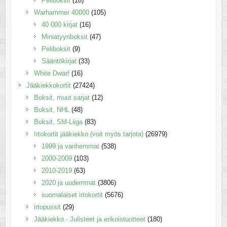
Peliboksit
(18)
Warhammer 40000
(105)
40 000 kirjat
(16)
Miniatyyriboksit
(47)
Peliboksit
(9)
Sääntökirjat
(33)
White Dwarf
(16)
Jääkiekkokortit
(27424)
Boksit, muut sarjat
(12)
Boksit, NHL
(48)
Boksit, SM-Liiga
(83)
Irtokortit jääkiekko (voit myös tarjota)
(26979)
1999 ja vanhemmat
(538)
2000-2009
(103)
2010-2019
(63)
2020 ja uudemmat
(3806)
suomalaiset irtokortit
(5676)
irtopussit
(29)
Jääkiekko - Julisteet ja erikoistuotteet
(180)