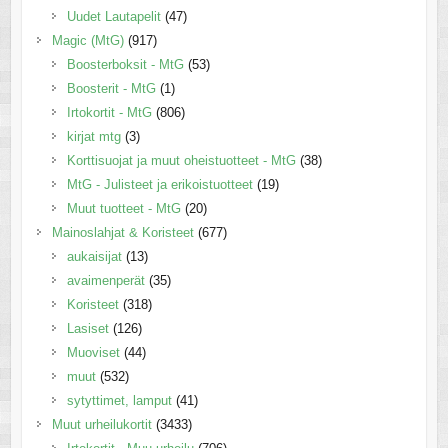
Uudet Lautapelit
(47)
Magic (MtG)
(917)
Boosterboksit - MtG
(53)
Boosterit - MtG
(1)
Irtokortit - MtG
(806)
kirjat mtg
(3)
Korttisuojat ja muut oheistuotteet - MtG
(38)
MtG - Julisteet ja erikoistuotteet
(19)
Muut tuotteet - MtG
(20)
Mainoslahjat & Koristeet
(677)
aukaisijat
(13)
avaimenperät
(35)
Koristeet
(318)
Lasiset
(126)
Muoviset
(44)
muut
(532)
sytyttimet, lamput
(41)
Muut urheilukortit
(3433)