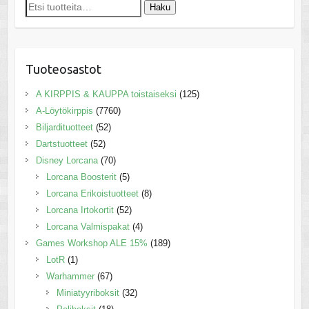
Etsi:
Haku
Tuoteosastot
A KIRPPIS & KAUPPA toistaiseksi
(125)
A-Löytökirppis
(7760)
Biljardituotteet
(52)
Dartstuotteet
(52)
Disney Lorcana
(70)
Lorcana Boosterit
(5)
Lorcana Erikoistuotteet
(8)
Lorcana Irtokortit
(52)
Lorcana Valmispakat
(4)
Games Workshop ALE 15%
(189)
LotR
(1)
Warhammer
(67)
Miniatyyriboksit
(32)