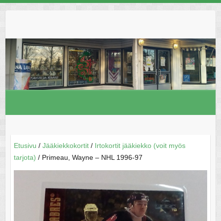
Skip
to
content
Etusivu
/
Jääkiekkokortit
/
Irtokortit jääkiekko (voit myös
tarjota)
/ Primeau, Wayne – NHL 1996-97