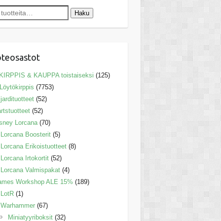
Haku
teosastot
KIRPPIS & KAUPPA toistaiseksi
(125)
Löytökirppis
(7753)
ljardituotteet
(52)
rtstuotteet
(52)
sney Lorcana
(70)
Lorcana Boosterit
(5)
Lorcana Erikoistuotteet
(8)
Lorcana Irtokortit
(52)
Lorcana Valmispakat
(4)
ames Workshop ALE 15%
(189)
LotR
(1)
Warhammer
(67)
Miniatyyriboksit
(32)