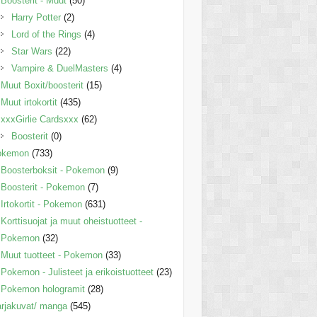
Boosterit - Muut
(50)
Harry Potter
(2)
Lord of the Rings
(4)
Star Wars
(22)
Vampire & DuelMasters
(4)
Muut Boxit/boosterit
(15)
Muut irtokortit
(435)
xxxGirlie Cardsxxx
(62)
Boosterit
(0)
okemon
(733)
Boosterboksit - Pokemon
(9)
Boosterit - Pokemon
(7)
Irtokortit - Pokemon
(631)
Korttisuojat ja muut oheistuotteet -
Pokemon
(32)
Muut tuotteet - Pokemon
(33)
Pokemon - Julisteet ja erikoistuotteet
(23)
Pokemon hologramit
(28)
rjakuvat/ manga
(545)