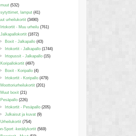
muut
(532)
sytyttimet, lamput
(41)
ut urheilukortit
(3490)
Irtokortit - Muu urheilu
(761)
Jalkapallokortit
(1872)
Boxit - Jalkapallo
(43)
Irtokortit - Jalkapallo
(1744)
Irtopussit - Jalkapallo
(15)
Koripallokortit
(497)
Boxit - Koripallo
(4)
Irtokortit - Koripallo
(479)
Moottoriurheilukortit
(201)
Muut boxit
(21)
Pesäpallo
(226)
Irtokortit - Pesäpallo
(205)
Julkaisut ja kuvat
(9)
Urheilukortit
(754)
n-Sport -keräilykortit
(569)