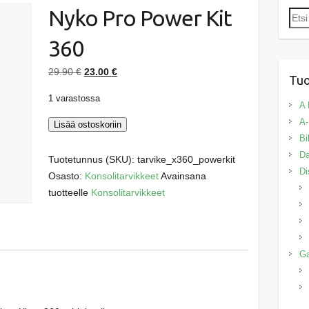
Nyko Pro Power Kit
Etsi:
360
Alkuperäinen
Nykyinen
29.90
€
23.00
€
Tuo
hinta
hinta
1 varastossa
oli:
on:
A 
29.90 €.
23.00 €.
A-
Nyko
Lisää ostoskoriin
Bi
Pro
Da
Power
Tuotetunnus (SKU):
tarvike_x360_powerkit
Di
Kit
Osasto:
Konsolitarvikkeet
Avainsana
360
tuotteelle
Konsolitarvikkeet
määrä
G