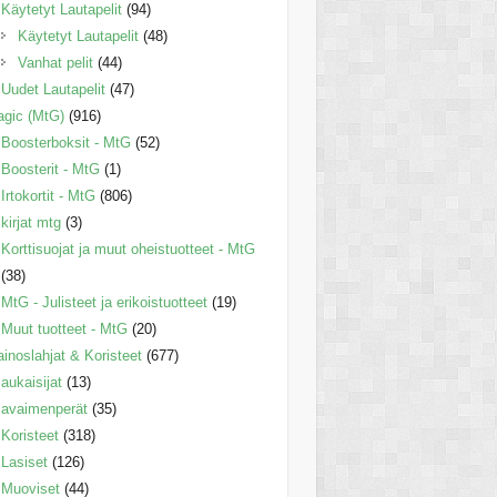
Käytetyt Lautapelit
(94)
Käytetyt Lautapelit
(48)
Vanhat pelit
(44)
Uudet Lautapelit
(47)
gic (MtG)
(916)
Boosterboksit - MtG
(52)
Boosterit - MtG
(1)
Irtokortit - MtG
(806)
kirjat mtg
(3)
Korttisuojat ja muut oheistuotteet - MtG
(38)
MtG - Julisteet ja erikoistuotteet
(19)
Muut tuotteet - MtG
(20)
inoslahjat & Koristeet
(677)
aukaisijat
(13)
avaimenperät
(35)
Koristeet
(318)
Lasiset
(126)
Muoviset
(44)