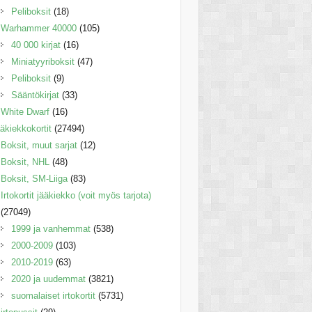
Peliboksit
(18)
Warhammer 40000
(105)
40 000 kirjat
(16)
Miniatyyriboksit
(47)
Peliboksit
(9)
Sääntökirjat
(33)
White Dwarf
(16)
äkiekkokortit
(27494)
Boksit, muut sarjat
(12)
Boksit, NHL
(48)
Boksit, SM-Liiga
(83)
Irtokortit jääkiekko (voit myös tarjota)
(27049)
1999 ja vanhemmat
(538)
2000-2009
(103)
2010-2019
(63)
2020 ja uudemmat
(3821)
suomalaiset irtokortit
(5731)