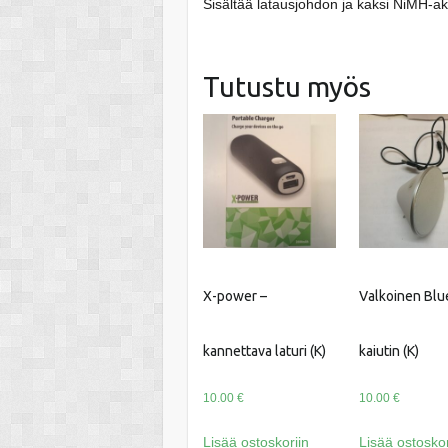
Sisältää latausjohdon ja kaksi NiMH-a
Tutustu myös
X-power –
Valkoinen Blu
kannettava laturi (K)
kaiutin (K)
10.00
€
10.00
€
Lisää ostoskoriin
Lisää ostoskor