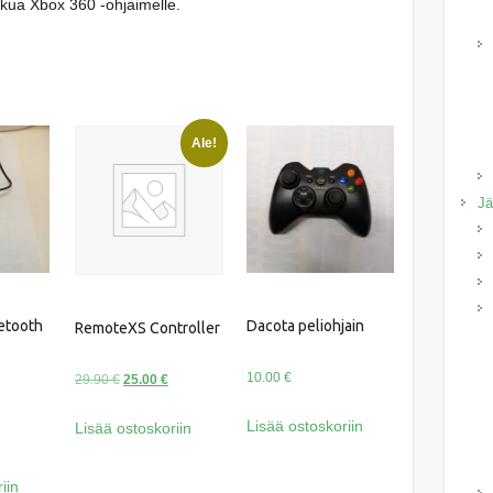
kkua Xbox 360 -ohjaimelle.
Ale!
Jä
etooth
Dacota peliohjain
RemoteXS Controller
10.00
€
Alkuperäinen
Nykyinen
29.90
€
25.00
€
hinta
hinta
Lisää ostoskoriin
Lisää ostoskoriin
oli:
on:
29.90 €.
25.00 €.
iin