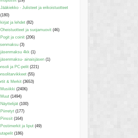
irtopussit
(29)
Jääkiekko - Julisteet ja erikoistuotteet
(180)
kirjat ja lehdet
(82)
Oheistuotteet ja suojamuovit
(46)
Pogit ja coinit
(206)
äsenmaksu
(3)
jäsenmaksu 4kk
(1)
jäsenmaksu- ainaisjäsen
(1)
nsoli ja PC-pelit
(221)
nsolitarvikkeet
(55)
rtit & Merkit
(3653)
Musiikki
(2406)
Muut
(1494)
Näyttelijät
(100)
Piirretyt
(177)
Pinssit
(164)
Postimerkit ja liput
(49)
utapelit
(186)