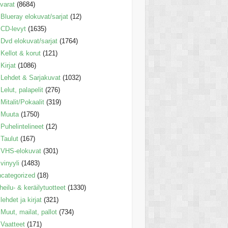
varat
(8684)
Blueray elokuvat/sarjat
(12)
CD-levyt
(1635)
Dvd elokuvat/sarjat
(1764)
Kellot & korut
(121)
Kirjat
(1086)
Lehdet & Sarjakuvat
(1032)
Lelut, palapelit
(276)
Mitalit/Pokaalit
(319)
Muuta
(1750)
Puhelintelineet
(12)
Taulut
(167)
VHS-elokuvat
(301)
vinyyli
(1483)
categorized
(18)
heilu- & keräilytuotteet
(1330)
lehdet ja kirjat
(321)
Muut, mailat, pallot
(734)
Vaatteet
(171)