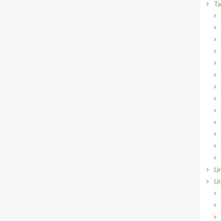
Ta
Un
Ur