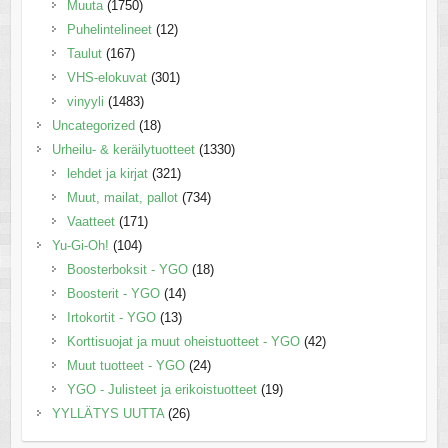
Muuta
(1750)
Puhelintelineet
(12)
Taulut
(167)
VHS-elokuvat
(301)
vinyyli
(1483)
Uncategorized
(18)
Urheilu- & keräilytuotteet
(1330)
lehdet ja kirjat
(321)
Muut, mailat, pallot
(734)
Vaatteet
(171)
Yu-Gi-Oh!
(104)
Boosterboksit - YGO
(18)
Boosterit - YGO
(14)
Irtokortit - YGO
(13)
Korttisuojat ja muut oheistuotteet - YGO
(42)
Muut tuotteet - YGO
(24)
YGO - Julisteet ja erikoistuotteet
(19)
YYLLÄTYS UUTTA
(26)