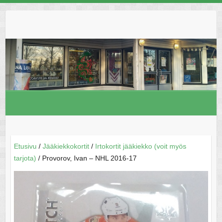
Skip
to
content
Etusivu
/
Jääkiekkokortit
/
Irtokortit jääkiekko (voit myös
tarjota)
/ Provorov, Ivan – NHL 2016-17