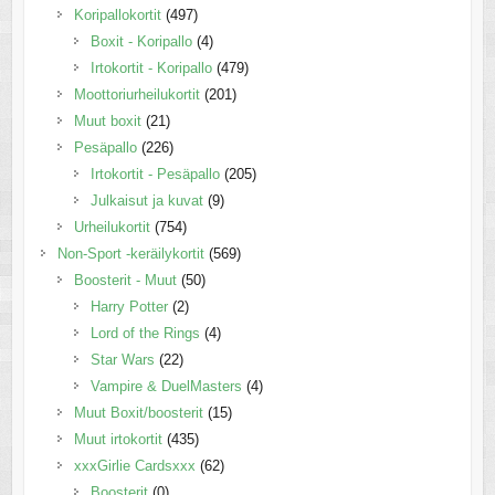
Koripallokortit
(497)
Boxit - Koripallo
(4)
Irtokortit - Koripallo
(479)
Moottoriurheilukortit
(201)
Muut boxit
(21)
Pesäpallo
(226)
Irtokortit - Pesäpallo
(205)
Julkaisut ja kuvat
(9)
Urheilukortit
(754)
Non-Sport -keräilykortit
(569)
Boosterit - Muut
(50)
Harry Potter
(2)
Lord of the Rings
(4)
Star Wars
(22)
Vampire & DuelMasters
(4)
Muut Boxit/boosterit
(15)
Muut irtokortit
(435)
xxxGirlie Cardsxxx
(62)
Boosterit
(0)