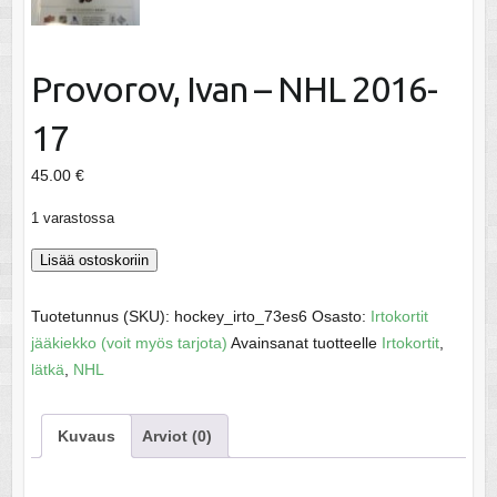
Provorov, Ivan – NHL 2016-
17
45.00
€
1 varastossa
Provorov,
Lisää ostoskoriin
Ivan
-
Tuotetunnus (SKU):
hockey_irto_73es6
Osasto:
Irtokortit
NHL
jääkiekko (voit myös tarjota)
Avainsanat tuotteelle
Irtokortit
,
2016-
lätkä
,
NHL
17
määrä
Kuvaus
Arviot (0)