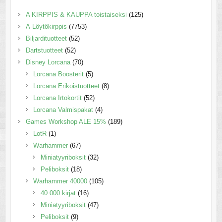
A KIRPPIS & KAUPPA toistaiseksi
(125)
A-Löytökirppis
(7753)
Biljardituotteet
(52)
Dartstuotteet
(52)
Disney Lorcana
(70)
Lorcana Boosterit
(5)
Lorcana Erikoistuotteet
(8)
Lorcana Irtokortit
(52)
Lorcana Valmispakat
(4)
Games Workshop ALE 15%
(189)
LotR
(1)
Warhammer
(67)
Miniatyyriboksit
(32)
Peliboksit
(18)
Warhammer 40000
(105)
40 000 kirjat
(16)
Miniatyyriboksit
(47)
Peliboksit
(9)