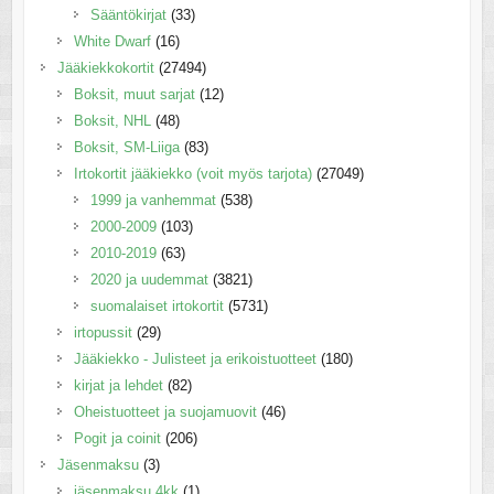
Sääntökirjat
(33)
White Dwarf
(16)
Jääkiekkokortit
(27494)
Boksit, muut sarjat
(12)
Boksit, NHL
(48)
Boksit, SM-Liiga
(83)
Irtokortit jääkiekko (voit myös tarjota)
(27049)
1999 ja vanhemmat
(538)
2000-2009
(103)
2010-2019
(63)
2020 ja uudemmat
(3821)
suomalaiset irtokortit
(5731)
irtopussit
(29)
Jääkiekko - Julisteet ja erikoistuotteet
(180)
kirjat ja lehdet
(82)
Oheistuotteet ja suojamuovit
(46)
Pogit ja coinit
(206)
Jäsenmaksu
(3)
jäsenmaksu 4kk
(1)