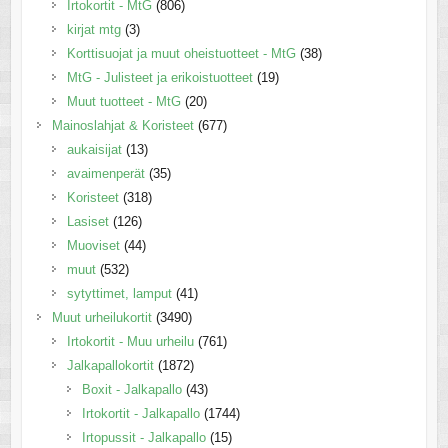
Irtokortit - MtG
(806)
kirjat mtg
(3)
Korttisuojat ja muut oheistuotteet - MtG
(38)
MtG - Julisteet ja erikoistuotteet
(19)
Muut tuotteet - MtG
(20)
Mainoslahjat & Koristeet
(677)
aukaisijat
(13)
avaimenperät
(35)
Koristeet
(318)
Lasiset
(126)
Muoviset
(44)
muut
(532)
sytyttimet, lamput
(41)
Muut urheilukortit
(3490)
Irtokortit - Muu urheilu
(761)
Jalkapallokortit
(1872)
Boxit - Jalkapallo
(43)
Irtokortit - Jalkapallo
(1744)
Irtopussit - Jalkapallo
(15)