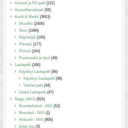
Konsoli ja PC-pelit
(221)
Konsolitarvikkeet
(55)
Kortit & Merkit
(3653)
Musiikki
(2406)
Muut
(1494)
Näyttelijät
(100)
Piirretyt
(177)
Pinssit
(164)
Postimerkit ja liput
(49)
Lautapelit
(186)
Käytetyt Lautapelit
(94)
Käytetyt Lautapelit
(48)
Vanhat pelit
(44)
Uudet Lautapelit
(47)
Magic (MtG)
(916)
Boosterboksit - MtG
(52)
Boosterit - MtG
(1)
Irtokortit - MtG
(806)
kirjat mtg
(3)