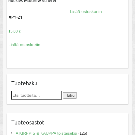
Rookies Matthew Schefer
Lisää ostoskoriin
#PY-21
15.00
€
Lisää ostoskoriin
Tuotehaku
Etsi:
Haku
Tuoteosastot
A KIRPPIS & KAUPPA toistaiseksi
(125)