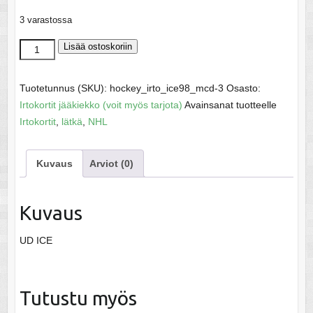
3 varastossa
Sakic,
Lisää ostoskoriin
Joe
-
Tuotetunnus (SKU):
hockey_irto_ice98_mcd-3
Osasto:
NHL
Irtokortit jääkiekko (voit myös tarjota)
Avainsanat tuotteelle
1998
Irtokortit
,
lätkä
,
NHL
määrä
Kuvaus
Arviot (0)
Kuvaus
UD ICE
Tutustu myös