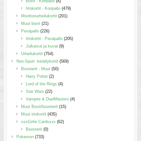
Boxit - Koripallo
(4)
Irtokortit - Koripallo
(479)
Moottoriurheilukortit
(201)
Muut boxit
(21)
Pesäpallo
(226)
Irtokortit - Pesäpallo
(205)
Julkaisut ja kuvat
(9)
Urheilukortit
(754)
Non-Sport -keräilykortit
(569)
Boosterit - Muut
(50)
Harry Potter
(2)
Lord of the Rings
(4)
Star Wars
(22)
Vampire & DuelMasters
(4)
Muut Boxit/boosterit
(15)
Muut irtokortit
(435)
xxxGirlie Cardsxxx
(62)
Boosterit
(0)
Pokemon
(733)