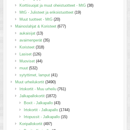
Korttisuojat ja muut oheistuotteet - MtG
(38)
MtG - Julisteet ja erikoistuotteet
(19)
Muut tuotteet - MtG
(20)
Mainoslahjat & Koristeet
(677)
aukaisijat
(13)
avaimenperät
(35)
Koristeet
(318)
Lasiset
(126)
Muoviset
(44)
muut
(532)
sytyttimet, lamput
(41)
Muut urheilukortit
(3490)
Irtokortit - Muu urheilu
(761)
Jalkapallokortit
(1872)
Boxit - Jalkapallo
(43)
Irtokortit - Jalkapallo
(1744)
Irtopussit - Jalkapallo
(15)
Koripallokortit
(497)