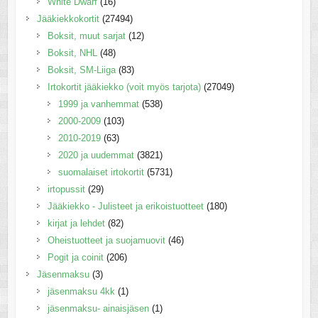
White Dwarf
(16)
Jääkiekkokortit
(27494)
Boksit, muut sarjat
(12)
Boksit, NHL
(48)
Boksit, SM-Liiga
(83)
Irtokortit jääkiekko (voit myös tarjota)
(27049)
1999 ja vanhemmat
(538)
2000-2009
(103)
2010-2019
(63)
2020 ja uudemmat
(3821)
suomalaiset irtokortit
(5731)
irtopussit
(29)
Jääkiekko - Julisteet ja erikoistuotteet
(180)
kirjat ja lehdet
(82)
Oheistuotteet ja suojamuovit
(46)
Pogit ja coinit
(206)
Jäsenmaksu
(3)
jäsenmaksu 4kk
(1)
jäsenmaksu- ainaisjäsen
(1)