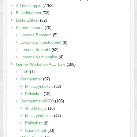
A-Löytökirppis
(7753)
Biljardituotteet
(52)
Dartstuotteet
(52)
Disney Lorcana
(70)
Lorcana Boosterit
(5)
Lorcana Erikoistuotteet
(8)
Lorcana Irtokortit
(52)
Lorcana Valmispakat
(4)
Games Workshop ALE 15%
(189)
LotR
(1)
Warhammer
(67)
Miniatyyriboksit
(32)
Peliboksit
(18)
Warhammer 40000
(105)
40 000 kirjat
(16)
Miniatyyriboksit
(47)
Peliboksit
(9)
Sääntökirjat
(33)