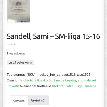
Sandell, Sami – SM-liiga 15-16
3.00
€
1 varastossa
Sandell,
Lisää ostoskoriin
Sami
-
Tuotetunnus (SKU):
hockey_irto_cardset1516-tsss1526
SM-
Osastot:
Irtokortit jääkiekko (voit myös tarjota)
,
suomalaiset
liiga
irtokortit
Avainsanat tuotteelle
Irtokortit
,
lätkä
,
Liiga
,
sm-liiga
15-
16
Kuvaus
Arviot (0)
määrä