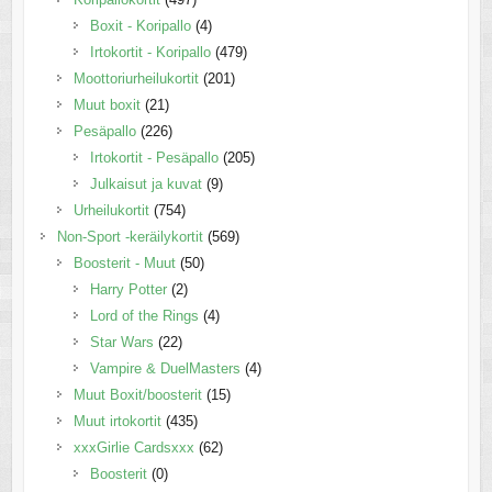
Boxit - Koripallo
(4)
Irtokortit - Koripallo
(479)
Moottoriurheilukortit
(201)
Muut boxit
(21)
Pesäpallo
(226)
Irtokortit - Pesäpallo
(205)
Julkaisut ja kuvat
(9)
Urheilukortit
(754)
Non-Sport -keräilykortit
(569)
Boosterit - Muut
(50)
Harry Potter
(2)
Lord of the Rings
(4)
Star Wars
(22)
Vampire & DuelMasters
(4)
Muut Boxit/boosterit
(15)
Muut irtokortit
(435)
xxxGirlie Cardsxxx
(62)
Boosterit
(0)