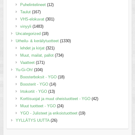
Puhelintelineet
(12)
Taulut
(167)
VHS-elokuvat
(301)
vinyyli
(1483)
Uncategorized
(18)
Urheilu- & keräilytuotteet
(1330)
lehdet ja kirjat
(321)
Muut, mailat, pallot
(734)
Vaatteet
(171)
Yu-Gi-Oh!
(104)
Boosterboksit - YGO
(18)
Boosterit - YGO
(14)
Irtokortit - YGO
(13)
Korttisuojat ja muut oheistuotteet - YGO
(42)
Muut tuotteet - YGO
(24)
YGO - Julisteet ja erikoistuotteet
(19)
YYLLÄTYS UUTTA
(26)