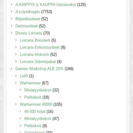
A KIRPPIS & KAUPPA toistaiseksi
(125)
A-Löytökirppis
(7753)
Biljardituotteet
(52)
Dartstuotteet
(52)
Disney Lorcana
(70)
Lorcana Boosterit
(5)
Lorcana Erikoistuotteet
(8)
Lorcana Irtokortit
(52)
Lorcana Valmispakat
(4)
Games Workshop ALE 15%
(189)
LotR
(1)
Warhammer
(67)
Miniatyyriboksit
(32)
Peliboksit
(18)
Warhammer 40000
(105)
40 000 kirjat
(16)
Miniatyyriboksit
(47)
Peliboksit
(9)
Sääntökirjat
(33)