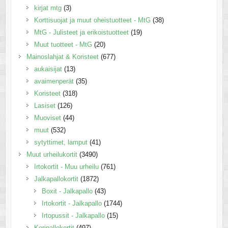
kirjat mtg
(3)
Korttisuojat ja muut oheistuotteet - MtG
(38)
MtG - Julisteet ja erikoistuotteet
(19)
Muut tuotteet - MtG
(20)
Mainoslahjat & Koristeet
(677)
aukaisijat
(13)
avaimenperät
(35)
Koristeet
(318)
Lasiset
(126)
Muoviset
(44)
muut
(532)
sytyttimet, lamput
(41)
Muut urheilukortit
(3490)
Irtokortit - Muu urheilu
(761)
Jalkapallokortit
(1872)
Boxit - Jalkapallo
(43)
Irtokortit - Jalkapallo
(1744)
Irtopussit - Jalkapallo
(15)
Koripallokortit
(497)