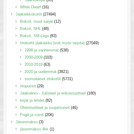
White Dwarf
(16)
Jääkiekkokortit
(27494)
Boksit, muut sarjat
(12)
Boksit, NHL
(48)
Boksit, SM-Liiga
(83)
Irtokortit jääkiekko (voit myös tarjota)
(27049)
1999 ja vanhemmat
(538)
2000-2009
(103)
2010-2019
(63)
2020 ja uudemmat
(3821)
suomalaiset irtokortit
(5731)
irtopussit
(29)
Jääkiekko - Julisteet ja erikoistuotteet
(180)
kirjat ja lehdet
(82)
Oheistuotteet ja suojamuovit
(46)
Pogit ja coinit
(206)
Jäsenmaksu
(3)
jäsenmaksu 4kk
(1)