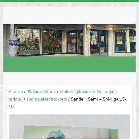
Skip
to
content
Etusivu
/
Jääkiekkokortit
/
Irtokortit jääkiekko (voit myös
tarjota)
/
suomalaiset irtokortit
/ Sandell, Sami – SM-liiga 15-
16