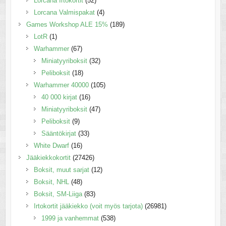
Lorcana Irtokortit
(52)
Lorcana Valmispakat
(4)
Games Workshop ALE 15%
(189)
LotR
(1)
Warhammer
(67)
Miniatyyriboksit
(32)
Peliboksit
(18)
Warhammer 40000
(105)
40 000 kirjat
(16)
Miniatyyriboksit
(47)
Peliboksit
(9)
Sääntökirjat
(33)
White Dwarf
(16)
Jääkiekkokortit
(27426)
Boksit, muut sarjat
(12)
Boksit, NHL
(48)
Boksit, SM-Liiga
(83)
Irtokortit jääkiekko (voit myös tarjota)
(26981)
1999 ja vanhemmat
(538)