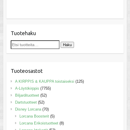
Tuotehaku
Etsi:
Haku
Tuoteosastot
A KIRPPIS & KAUPPA toistaiseksi
(125)
A-Löytökirppis
(7755)
Biljardituotteet
(52)
Dartstuotteet
(52)
Disney Lorcana
(70)
Lorcana Boosterit
(5)
Lorcana Erikoistuotteet
(8)