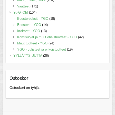
Muut, mailat, pallot
(734)
Vaatteet
(171)
Yu-Gi-Oh!
(104)
Boosterboksit - YGO
(18)
Boosterit - YGO
(14)
Irtokortit - YGO
(13)
Korttisuojat ja muut oheistuotteet - YGO
(42)
Muut tuotteet - YGO
(24)
YGO - Julisteet ja erikoistuotteet
(19)
YYLLÄTYS UUTTA
(26)
Ostoskori
Ostoskori on tyhjä.