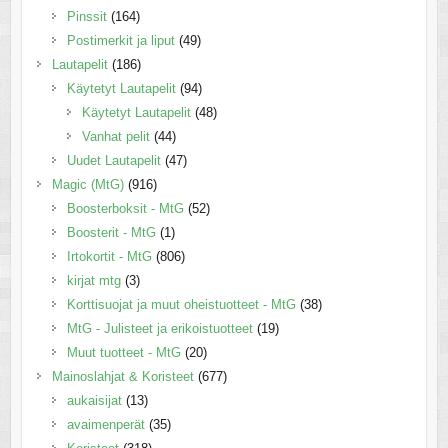
Pinssit
(164)
Postimerkit ja liput
(49)
Lautapelit
(186)
Käytetyt Lautapelit
(94)
Käytetyt Lautapelit
(48)
Vanhat pelit
(44)
Uudet Lautapelit
(47)
Magic (MtG)
(916)
Boosterboksit - MtG
(52)
Boosterit - MtG
(1)
Irtokortit - MtG
(806)
kirjat mtg
(3)
Korttisuojat ja muut oheistuotteet - MtG
(38)
MtG - Julisteet ja erikoistuotteet
(19)
Muut tuotteet - MtG
(20)
Mainoslahjat & Koristeet
(677)
aukaisijat
(13)
avaimenperät
(35)