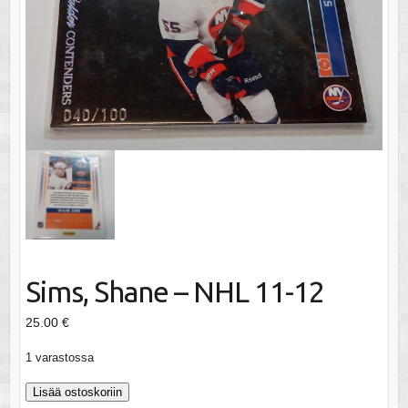
Sims, Shane – NHL 11-12
25.00
€
1 varastossa
Sims,
Lisää ostoskoriin