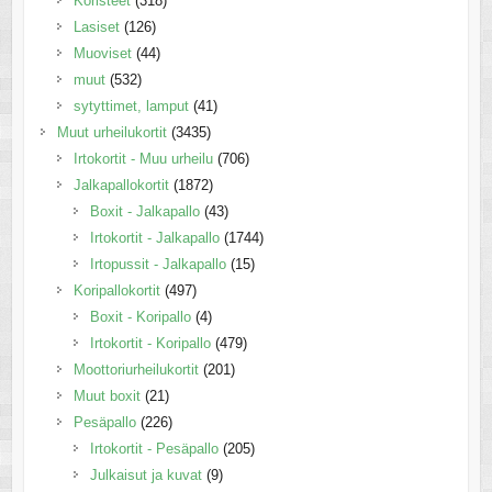
Koristeet
(318)
Lasiset
(126)
Muoviset
(44)
muut
(532)
sytyttimet, lamput
(41)
Muut urheilukortit
(3435)
Irtokortit - Muu urheilu
(706)
Jalkapallokortit
(1872)
Boxit - Jalkapallo
(43)
Irtokortit - Jalkapallo
(1744)
Irtopussit - Jalkapallo
(15)
Koripallokortit
(497)
Boxit - Koripallo
(4)
Irtokortit - Koripallo
(479)
Moottoriurheilukortit
(201)
Muut boxit
(21)
Pesäpallo
(226)
Irtokortit - Pesäpallo
(205)
Julkaisut ja kuvat
(9)