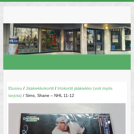
Skip
to
content
Etusivu
/
Jääkiekkokortit
/
Irtokortit jääkiekko (voit myös
tarjota)
/ Sims, Shane – NHL 11-12