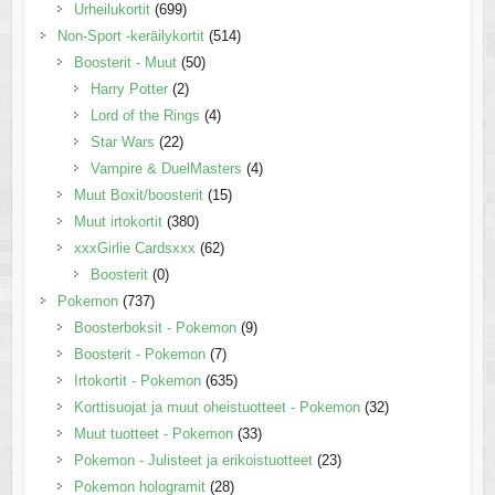
Urheilukortit
(699)
Non-Sport -keräilykortit
(514)
Boosterit - Muut
(50)
Harry Potter
(2)
Lord of the Rings
(4)
Star Wars
(22)
Vampire & DuelMasters
(4)
Muut Boxit/boosterit
(15)
Muut irtokortit
(380)
xxxGirlie Cardsxxx
(62)
Boosterit
(0)
Pokemon
(737)
Boosterboksit - Pokemon
(9)
Boosterit - Pokemon
(7)
Irtokortit - Pokemon
(635)
Korttisuojat ja muut oheistuotteet - Pokemon
(32)
Muut tuotteet - Pokemon
(33)
Pokemon - Julisteet ja erikoistuotteet
(23)
Pokemon hologramit
(28)