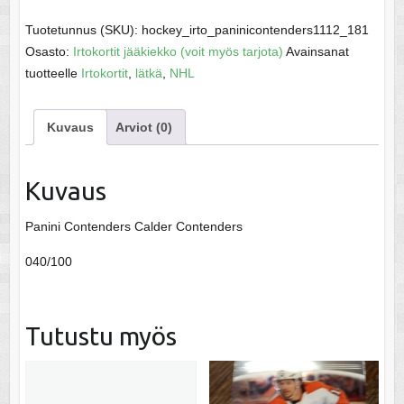
Shane
-
Tuotetunnus (SKU):
hockey_irto_paninicontenders1112_181
NHL
Osasto:
Irtokortit jääkiekko (voit myös tarjota)
Avainsanat
11-
tuotteelle
Irtokortit
,
lätkä
,
NHL
12
määrä
Kuvaus
Arviot (0)
Kuvaus
Panini Contenders Calder Contenders
040/100
Tutustu myös