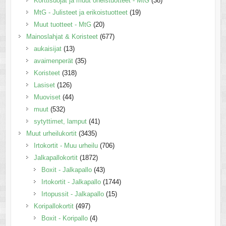
Korttisuojat ja muut oheistuotteet - MtG
(38)
MtG - Julisteet ja erikoistuotteet
(19)
Muut tuotteet - MtG
(20)
Mainoslahjat & Koristeet
(677)
aukaisijat
(13)
avaimenperät
(35)
Koristeet
(318)
Lasiset
(126)
Muoviset
(44)
muut
(532)
sytyttimet, lamput
(41)
Muut urheilukortit
(3435)
Irtokortit - Muu urheilu
(706)
Jalkapallokortit
(1872)
Boxit - Jalkapallo
(43)
Irtokortit - Jalkapallo
(1744)
Irtopussit - Jalkapallo
(15)
Koripallokortit
(497)
Boxit - Koripallo
(4)