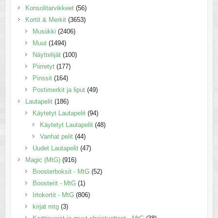
Konsolitarvikkeet
(56)
Kortit & Merkit
(3653)
Musiikki
(2406)
Muut
(1494)
Näyttelijät
(100)
Piirretyt
(177)
Pinssit
(164)
Postimerkit ja liput
(49)
Lautapelit
(186)
Käytetyt Lautapelit
(94)
Käytetyt Lautapelit
(48)
Vanhat pelit
(44)
Uudet Lautapelit
(47)
Magic (MtG)
(916)
Boosterboksit - MtG
(52)
Boosterit - MtG
(1)
Irtokortit - MtG
(806)
kirjat mtg
(3)