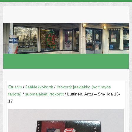
Skip
to
content
Etusivu
/
Jääkiekkokortit
/
Irtokortit jääkiekko (voit myös
tarjota)
/
suomalaiset irtokortit
/ Luttinen, Arttu – Sm-liiga 16-
17