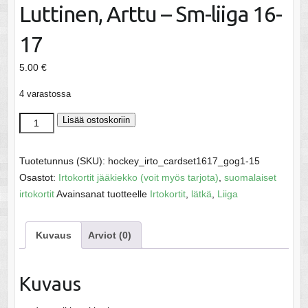
Luttinen, Arttu – Sm-liiga 16-
17
5.00
€
4 varastossa
Luttinen,
Lisää ostoskoriin
Arttu
-
Tuotetunnus (SKU):
hockey_irto_cardset1617_gog1-15
Sm-
Osastot:
Irtokortit jääkiekko (voit myös tarjota)
,
suomalaiset
liiga
irtokortit
Avainsanat tuotteelle
Irtokortit
,
lätkä
,
Liiga
16-
17
Kuvaus
Arviot (0)
määrä
Kuvaus