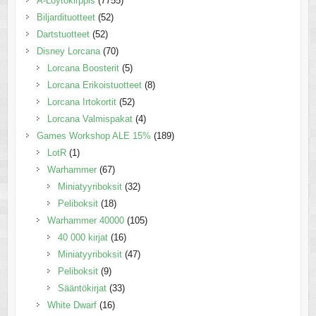
A-Löytökirppis
(7755)
Biljardituotteet
(52)
Dartstuotteet
(52)
Disney Lorcana
(70)
Lorcana Boosterit
(5)
Lorcana Erikoistuotteet
(8)
Lorcana Irtokortit
(52)
Lorcana Valmispakat
(4)
Games Workshop ALE 15%
(189)
LotR
(1)
Warhammer
(67)
Miniatyyriboksit
(32)
Peliboksit
(18)
Warhammer 40000
(105)
40 000 kirjat
(16)
Miniatyyriboksit
(47)
Peliboksit
(9)
Sääntökirjat
(33)
White Dwarf
(16)