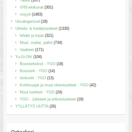
Taulut
(167)
VHS-elokuvat
(301)
vinyyli
(1483)
Uncategorized
(18)
Urheilu- & keräilytuotteet
(1330)
lehdet ja kirjat
(321)
Muut, mailat, pallot
(734)
Vaatteet
(171)
Yu-Gi-Oh!
(104)
Boosterboksit - YGO
(18)
Boosterit - YGO
(14)
Irtokortit - YGO
(13)
Korttisuojat ja muut oheistuotteet - YGO
(42)
Muut tuotteet - YGO
(24)
YGO - Julisteet ja erikoistuotteet
(19)
YYLLÄTYS UUTTA
(26)
Ostoskori