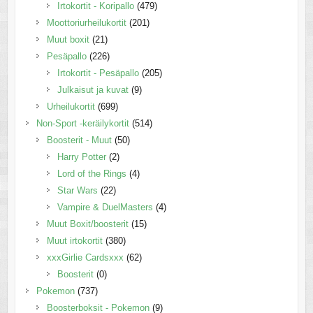
Irtokortit - Koripallo
(479)
Moottoriurheilukortit
(201)
Muut boxit
(21)
Pesäpallo
(226)
Irtokortit - Pesäpallo
(205)
Julkaisut ja kuvat
(9)
Urheilukortit
(699)
Non-Sport -keräilykortit
(514)
Boosterit - Muut
(50)
Harry Potter
(2)
Lord of the Rings
(4)
Star Wars
(22)
Vampire & DuelMasters
(4)
Muut Boxit/boosterit
(15)
Muut irtokortit
(380)
xxxGirlie Cardsxxx
(62)
Boosterit
(0)
Pokemon
(737)
Boosterboksit - Pokemon
(9)