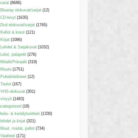
varat
(8686)
Blueray elokuvat/sarjat
(12)
CD-levyt
(1635)
Dvd elokuvat/sarjat
(1765)
Kellot & korut
(121)
Kirjat
(1086)
Lehdet & Sarjakuvat
(1032)
Lelut, palapelit
(276)
Mitalit/Pokaalit
(319)
Muuta
(1751)
Puhelintelineet
(12)
Taulut
(167)
VHS-elokuvat
(301)
vinyyli
(1483)
categorized
(18)
heilu- & keräilytuotteet
(1330)
lehdet ja kirjat
(321)
Muut, mailat, pallot
(734)
Vaatteet
(171)