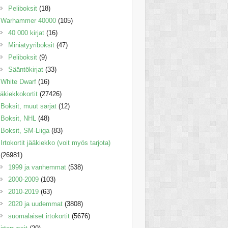
Peliboksit
(18)
Warhammer 40000
(105)
40 000 kirjat
(16)
Miniatyyriboksit
(47)
Peliboksit
(9)
Sääntökirjat
(33)
White Dwarf
(16)
äkiekkokortit
(27426)
Boksit, muut sarjat
(12)
Boksit, NHL
(48)
Boksit, SM-Liiga
(83)
Irtokortit jääkiekko (voit myös tarjota)
(26981)
1999 ja vanhemmat
(538)
2000-2009
(103)
2010-2019
(63)
2020 ja uudemmat
(3808)
suomalaiset irtokortit
(5676)