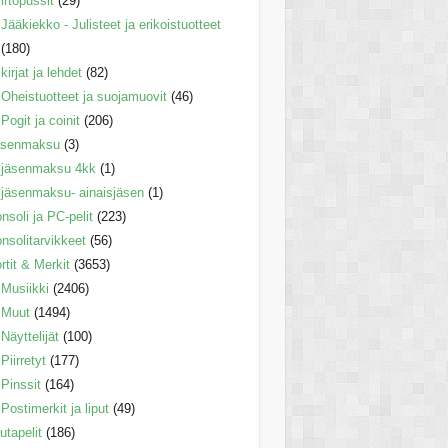
irtopussit
(29)
Jääkiekko - Julisteet ja erikoistuotteet
(180)
kirjat ja lehdet
(82)
Oheistuotteet ja suojamuovit
(46)
Pogit ja coinit
(206)
äsenmaksu
(3)
jäsenmaksu 4kk
(1)
jäsenmaksu- ainaisjäsen
(1)
nsoli ja PC-pelit
(223)
nsolitarvikkeet
(56)
rtit & Merkit
(3653)
Musiikki
(2406)
Muut
(1494)
Näyttelijät
(100)
Piirretyt
(177)
Pinssit
(164)
Postimerkit ja liput
(49)
utapelit
(186)