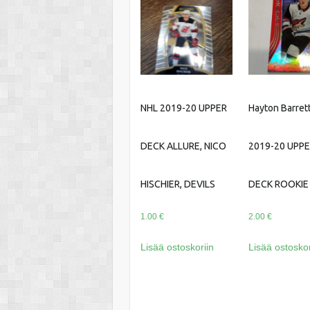
NHL 2019-20 UPPER
Hayton Barret
DECK ALLURE, NICO
2019-20 UPP
HISCHIER, DEVILS
DECK ROOKIE
1.00
€
2.00
€
Lisää ostoskoriin
Lisää ostoskor