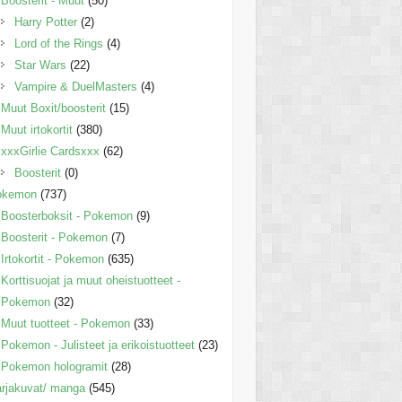
Boosterit - Muut
(50)
Harry Potter
(2)
Lord of the Rings
(4)
Star Wars
(22)
Vampire & DuelMasters
(4)
Muut Boxit/boosterit
(15)
Muut irtokortit
(380)
xxxGirlie Cardsxxx
(62)
Boosterit
(0)
okemon
(737)
Boosterboksit - Pokemon
(9)
Boosterit - Pokemon
(7)
Irtokortit - Pokemon
(635)
Korttisuojat ja muut oheistuotteet -
Pokemon
(32)
Muut tuotteet - Pokemon
(33)
Pokemon - Julisteet ja erikoistuotteet
(23)
Pokemon hologramit
(28)
rjakuvat/ manga
(545)