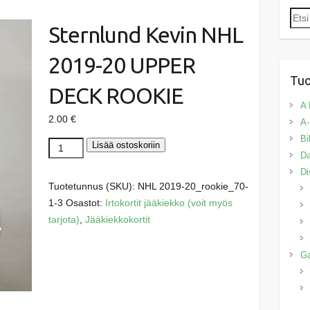
Etsi:
Sternlund Kevin NHL
2019-20 UPPER
Tuo
DECK ROOKIE
A 
2.00
€
A-
Bi
Sternlund
Lisää ostoskoriin
Da
Kevin
Di
NHL
Tuotetunnus (SKU):
NHL 2019-20_rookie_70-
2019-
1-3
Osastot:
Irtokortit jääkiekko (voit myös
20
tarjota)
,
Jääkiekkokortit
UPPER
DECK
G
ROOKIE
määrä