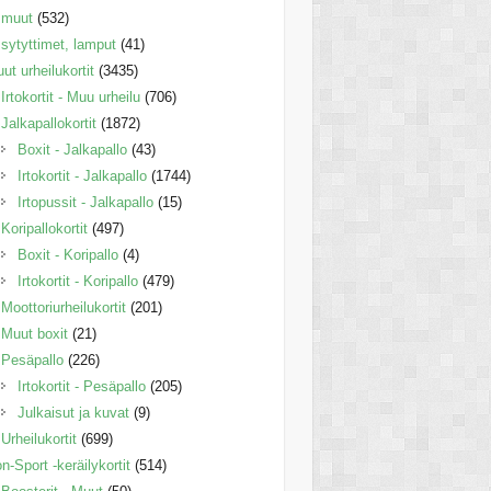
muut
(532)
sytyttimet, lamput
(41)
ut urheilukortit
(3435)
Irtokortit - Muu urheilu
(706)
Jalkapallokortit
(1872)
Boxit - Jalkapallo
(43)
Irtokortit - Jalkapallo
(1744)
Irtopussit - Jalkapallo
(15)
Koripallokortit
(497)
Boxit - Koripallo
(4)
Irtokortit - Koripallo
(479)
Moottoriurheilukortit
(201)
Muut boxit
(21)
Pesäpallo
(226)
Irtokortit - Pesäpallo
(205)
Julkaisut ja kuvat
(9)
Urheilukortit
(699)
n-Sport -keräilykortit
(514)