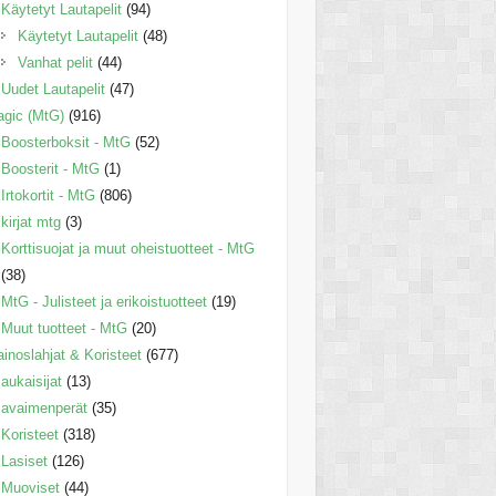
Käytetyt Lautapelit
(94)
Käytetyt Lautapelit
(48)
Vanhat pelit
(44)
Uudet Lautapelit
(47)
gic (MtG)
(916)
Boosterboksit - MtG
(52)
Boosterit - MtG
(1)
Irtokortit - MtG
(806)
kirjat mtg
(3)
Korttisuojat ja muut oheistuotteet - MtG
(38)
MtG - Julisteet ja erikoistuotteet
(19)
Muut tuotteet - MtG
(20)
inoslahjat & Koristeet
(677)
aukaisijat
(13)
avaimenperät
(35)
Koristeet
(318)
Lasiset
(126)
Muoviset
(44)