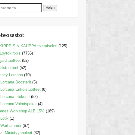
Haku
teosastot
KIRPPIS & KAUPPA toistaiseksi
(125)
Löytökirppis
(7755)
ljardituotteet
(52)
rtstuotteet
(52)
sney Lorcana
(70)
Lorcana Boosterit
(5)
Lorcana Erikoistuotteet
(8)
Lorcana Irtokortit
(52)
Lorcana Valmispakat
(4)
ames Workshop ALE 15%
(189)
LotR
(1)
Warhammer
(67)
Miniatyyriboksit
(32)