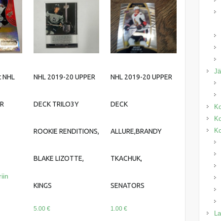
J
t NHL
NHL 2019-20 UPPER
NHL 2019-20 UPPER
ER
DECK TRILO3Y
DECK
Ko
Ko
Ko
ROOKIE RENDITIONS,
ALLURE,BRANDY
BLAKE LIZOTTE,
TKACHUK,
iin
KINGS
SENATORS
5.00
€
1.00
€
La