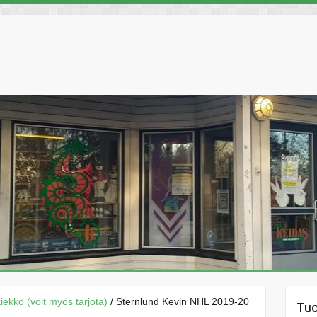
äkiekko (voit myös tarjota)
/ Sternlund Kevin NHL 2019-20
Tu