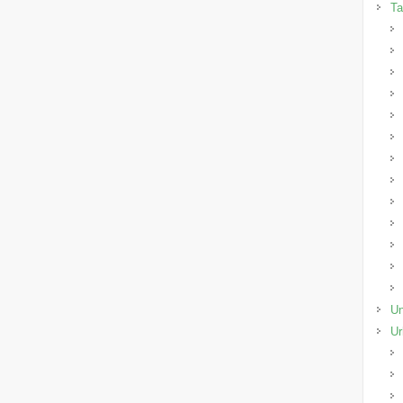
Ta
Un
Ur