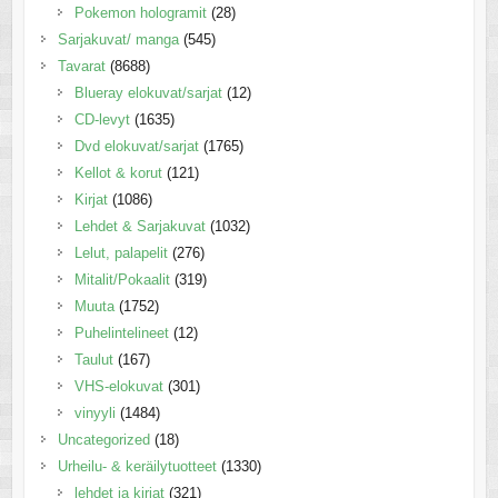
Pokemon hologramit
(28)
Sarjakuvat/ manga
(545)
Tavarat
(8688)
Blueray elokuvat/sarjat
(12)
CD-levyt
(1635)
Dvd elokuvat/sarjat
(1765)
Kellot & korut
(121)
Kirjat
(1086)
Lehdet & Sarjakuvat
(1032)
Lelut, palapelit
(276)
Mitalit/Pokaalit
(319)
Muuta
(1752)
Puhelintelineet
(12)
Taulut
(167)
VHS-elokuvat
(301)
vinyyli
(1484)
Uncategorized
(18)
Urheilu- & keräilytuotteet
(1330)
lehdet ja kirjat
(321)