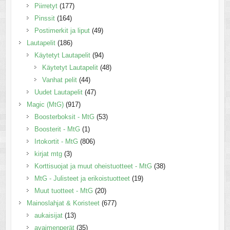
Piirretyt
(177)
Pinssit
(164)
Postimerkit ja liput
(49)
Lautapelit
(186)
Käytetyt Lautapelit
(94)
Käytetyt Lautapelit
(48)
Vanhat pelit
(44)
Uudet Lautapelit
(47)
Magic (MtG)
(917)
Boosterboksit - MtG
(53)
Boosterit - MtG
(1)
Irtokortit - MtG
(806)
kirjat mtg
(3)
Korttisuojat ja muut oheistuotteet - MtG
(38)
MtG - Julisteet ja erikoistuotteet
(19)
Muut tuotteet - MtG
(20)
Mainoslahjat & Koristeet
(677)
aukaisijat
(13)
avaimenperät
(35)