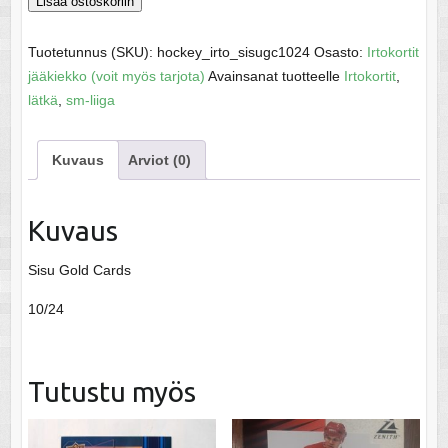
Strömberg,
Lisää ostoskoriin
Mika
SM-
Tuotetunnus (SKU):
hockey_irto_sisugc1024
Osasto:
Irtokortit
liiga
jääkiekko (voit myös tarjota)
Avainsanat tuotteelle
Irtokortit
,
95
lätkä
,
sm-liiga
määrä
Kuvaus
Arviot (0)
Kuvaus
Sisu Gold Cards
10/24
Tutustu myös