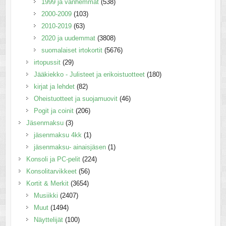
1999 ja vanhemmat
(538)
2000-2009
(103)
2010-2019
(63)
2020 ja uudemmat
(3808)
suomalaiset irtokortit
(5676)
irtopussit
(29)
Jääkiekko - Julisteet ja erikoistuotteet
(180)
kirjat ja lehdet
(82)
Oheistuotteet ja suojamuovit
(46)
Pogit ja coinit
(206)
Jäsenmaksu
(3)
jäsenmaksu 4kk
(1)
jäsenmaksu- ainaisjäsen
(1)
Konsoli ja PC-pelit
(224)
Konsolitarvikkeet
(56)
Kortit & Merkit
(3654)
Musiikki
(2407)
Muut
(1494)
Näyttelijät
(100)