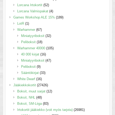
Lorcana Irtokortit
(52)
Lorcana Valmispakat
(4)
Games Workshop ALE 15%
(189)
LotR
(1)
Warhammer
(67)
Miniatyyriboksit
(32)
Peliboksit
(18)
Warhammer 40000
(105)
40 000 kirjat
(16)
Miniatyyriboksit
(47)
Peliboksit
(9)
Sääntökirjat
(33)
White Dwarf
(16)
Jääkiekkokortit
(27426)
Boksit, muut sarjat
(12)
Boksit, NHL
(48)
Boksit, SM-Liiga
(83)
Irtokortit jääkiekko (voit myös tarjota)
(26981)