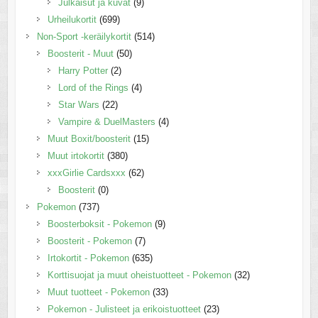
Julkaisut ja kuvat
(9)
Urheilukortit
(699)
Non-Sport -keräilykortit
(514)
Boosterit - Muut
(50)
Harry Potter
(2)
Lord of the Rings
(4)
Star Wars
(22)
Vampire & DuelMasters
(4)
Muut Boxit/boosterit
(15)
Muut irtokortit
(380)
xxxGirlie Cardsxxx
(62)
Boosterit
(0)
Pokemon
(737)
Boosterboksit - Pokemon
(9)
Boosterit - Pokemon
(7)
Irtokortit - Pokemon
(635)
Korttisuojat ja muut oheistuotteet - Pokemon
(32)
Muut tuotteet - Pokemon
(33)
Pokemon - Julisteet ja erikoistuotteet
(23)