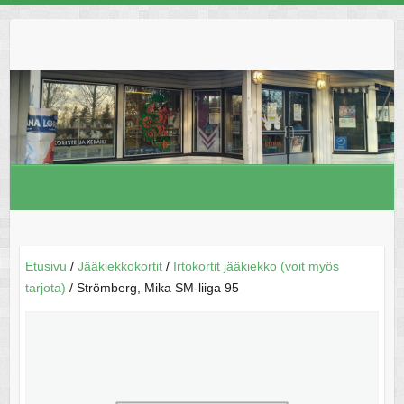
Skip
to
content
Etusivu
/
Jääkiekkokortit
/
Irtokortit jääkiekko (voit myös
tarjota)
/ Strömberg, Mika SM-liiga 95