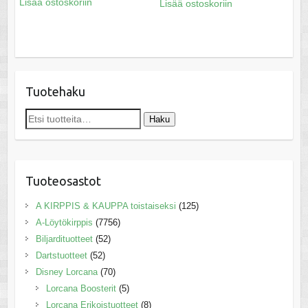
Lisää ostoskoriin
Lisää ostoskoriin
Tuotehaku
Etsi:
Haku
Tuoteosastot
A KIRPPIS & KAUPPA toistaiseksi
(125)
A-Löytökirppis
(7756)
Biljardituotteet
(52)
Dartstuotteet
(52)
Disney Lorcana
(70)
Lorcana Boosterit
(5)
Lorcana Erikoistuotteet
(8)