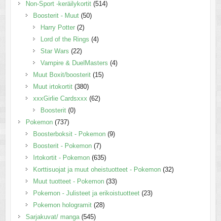
Non-Sport -keräilykortit
(514)
Boosterit - Muut
(50)
Harry Potter
(2)
Lord of the Rings
(4)
Star Wars
(22)
Vampire & DuelMasters
(4)
Muut Boxit/boosterit
(15)
Muut irtokortit
(380)
xxxGirlie Cardsxxx
(62)
Boosterit
(0)
Pokemon
(737)
Boosterboksit - Pokemon
(9)
Boosterit - Pokemon
(7)
Irtokortit - Pokemon
(635)
Korttisuojat ja muut oheistuotteet - Pokemon
(32)
Muut tuotteet - Pokemon
(33)
Pokemon - Julisteet ja erikoistuotteet
(23)
Pokemon hologramit
(28)
Sarjakuvat/ manga
(545)