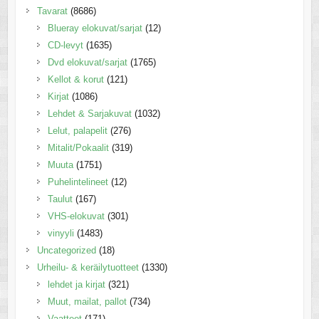
Tavarat
(8686)
Blueray elokuvat/sarjat
(12)
CD-levyt
(1635)
Dvd elokuvat/sarjat
(1765)
Kellot & korut
(121)
Kirjat
(1086)
Lehdet & Sarjakuvat
(1032)
Lelut, palapelit
(276)
Mitalit/Pokaalit
(319)
Muuta
(1751)
Puhelintelineet
(12)
Taulut
(167)
VHS-elokuvat
(301)
vinyyli
(1483)
Uncategorized
(18)
Urheilu- & keräilytuotteet
(1330)
lehdet ja kirjat
(321)
Muut, mailat, pallot
(734)
Vaatteet
(171)