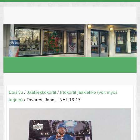
Skip
to
content
Etusivu
/
Jääkiekkokortit
/
Irtokortit jääkiekko (voit myös
tarjota)
/ Tavares, John – NHL 16-17