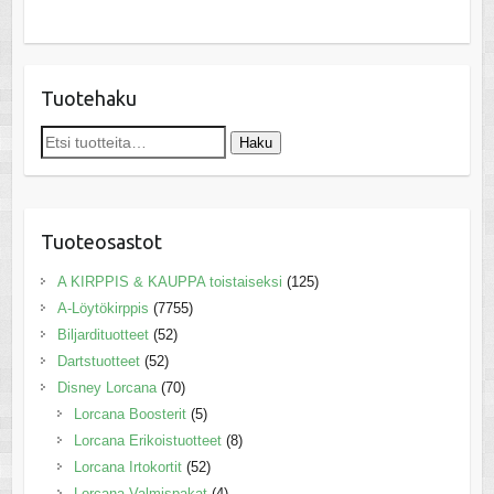
Tuotehaku
Etsi:
Haku
Tuoteosastot
A KIRPPIS & KAUPPA toistaiseksi
(125)
A-Löytökirppis
(7755)
Biljardituotteet
(52)
Dartstuotteet
(52)
Disney Lorcana
(70)
Lorcana Boosterit
(5)
Lorcana Erikoistuotteet
(8)
Lorcana Irtokortit
(52)
Lorcana Valmispakat
(4)