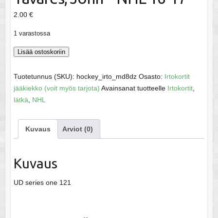
2.00
€
1 varastossa
Tavares,
Lisää ostoskoriin
John
-
Tuotetunnus (SKU):
hockey_irto_md8dz
Osasto:
Irtokortit
NHL
jääkiekko (voit myös tarjota)
Avainsanat tuotteelle
Irtokortit
,
16-
lätkä
,
NHL
17
määrä
Kuvaus
Arviot (0)
Kuvaus
UD series one 121