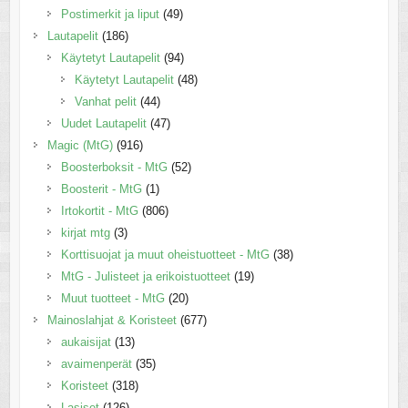
Postimerkit ja liput
(49)
Lautapelit
(186)
Käytetyt Lautapelit
(94)
Käytetyt Lautapelit
(48)
Vanhat pelit
(44)
Uudet Lautapelit
(47)
Magic (MtG)
(916)
Boosterboksit - MtG
(52)
Boosterit - MtG
(1)
Irtokortit - MtG
(806)
kirjat mtg
(3)
Korttisuojat ja muut oheistuotteet - MtG
(38)
MtG - Julisteet ja erikoistuotteet
(19)
Muut tuotteet - MtG
(20)
Mainoslahjat & Koristeet
(677)
aukaisijat
(13)
avaimenperät
(35)
Koristeet
(318)
Lasiset
(126)