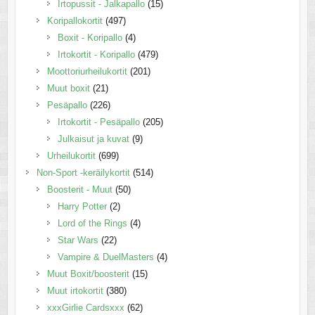
Irtopussit - Jalkapallo
(15)
Koripallokortit
(497)
Boxit - Koripallo
(4)
Irtokortit - Koripallo
(479)
Moottoriurheilukortit
(201)
Muut boxit
(21)
Pesäpallo
(226)
Irtokortit - Pesäpallo
(205)
Julkaisut ja kuvat
(9)
Urheilukortit
(699)
Non-Sport -keräilykortit
(514)
Boosterit - Muut
(50)
Harry Potter
(2)
Lord of the Rings
(4)
Star Wars
(22)
Vampire & DuelMasters
(4)
Muut Boxit/boosterit
(15)
Muut irtokortit
(380)
xxxGirlie Cardsxxx
(62)