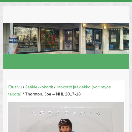
Skip
to
content
Etusivu
/
Jääkiekkokortit
/
Irtokortit jääkiekko (voit myös
tarjota)
/ Thornton, Joe – NHL 2017-18