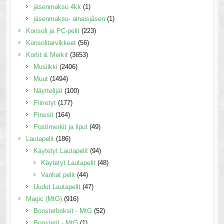
jäsenmaksu 4kk
(1)
jäsenmaksu- ainaisjäsen
(1)
Konsoli ja PC-pelit
(223)
Konsolitarvikkeet
(56)
Kortit & Merkit
(3653)
Musiikki
(2406)
Muut
(1494)
Näyttelijät
(100)
Piirretyt
(177)
Pinssit
(164)
Postimerkit ja liput
(49)
Lautapelit
(186)
Käytetyt Lautapelit
(94)
Käytetyt Lautapelit
(48)
Vanhat pelit
(44)
Uudet Lautapelit
(47)
Magic (MtG)
(916)
Boosterboksit - MtG
(52)
Boosterit - MtG
(1)