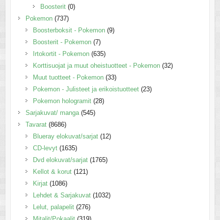
Boosterit
(0)
Pokemon
(737)
Boosterboksit - Pokemon
(9)
Boosterit - Pokemon
(7)
Irtokortit - Pokemon
(635)
Korttisuojat ja muut oheistuotteet - Pokemon
(32)
Muut tuotteet - Pokemon
(33)
Pokemon - Julisteet ja erikoistuotteet
(23)
Pokemon hologramit
(28)
Sarjakuvat/ manga
(545)
Tavarat
(8686)
Blueray elokuvat/sarjat
(12)
CD-levyt
(1635)
Dvd elokuvat/sarjat
(1765)
Kellot & korut
(121)
Kirjat
(1086)
Lehdet & Sarjakuvat
(1032)
Lelut, palapelit
(276)
Mitalit/Pokaalit
(319)