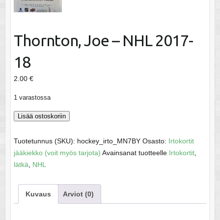
Thornton, Joe – NHL 2017-
18
2.00
€
1 varastossa
Thornton,
Lisää ostoskoriin
Joe
-
Tuotetunnus (SKU):
hockey_irto_MN7BY
Osasto:
Irtokortit
NHL
jääkiekko (voit myös tarjota)
Avainsanat tuotteelle
Irtokortit
,
2017-
lätkä
,
NHL
18
määrä
Kuvaus
Arviot (0)