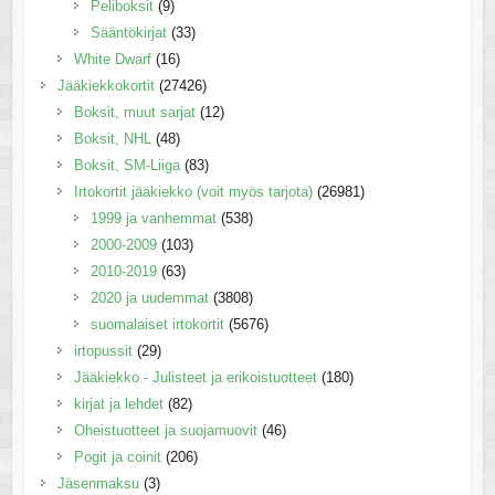
Peliboksit
(9)
Sääntökirjat
(33)
White Dwarf
(16)
Jääkiekkokortit
(27426)
Boksit, muut sarjat
(12)
Boksit, NHL
(48)
Boksit, SM-Liiga
(83)
Irtokortit jääkiekko (voit myös tarjota)
(26981)
1999 ja vanhemmat
(538)
2000-2009
(103)
2010-2019
(63)
2020 ja uudemmat
(3808)
suomalaiset irtokortit
(5676)
irtopussit
(29)
Jääkiekko - Julisteet ja erikoistuotteet
(180)
kirjat ja lehdet
(82)
Oheistuotteet ja suojamuovit
(46)
Pogit ja coinit
(206)
Jäsenmaksu
(3)