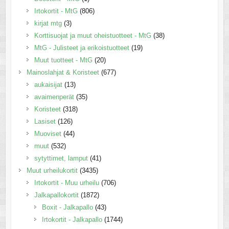
Irtokortit - MtG
(806)
kirjat mtg
(3)
Korttisuojat ja muut oheistuotteet - MtG
(38)
MtG - Julisteet ja erikoistuotteet
(19)
Muut tuotteet - MtG
(20)
Mainoslahjat & Koristeet
(677)
aukaisijat
(13)
avaimenperät
(35)
Koristeet
(318)
Lasiset
(126)
Muoviset
(44)
muut
(532)
sytyttimet, lamput
(41)
Muut urheilukortit
(3435)
Irtokortit - Muu urheilu
(706)
Jalkapallokortit
(1872)
Boxit - Jalkapallo
(43)
Irtokortit - Jalkapallo
(1744)