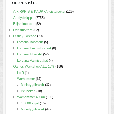
Tuoteosastot
A KIRPPIS & KAUPPA toistaiseksi
(125)
A-Löytökirppis
(7755)
Biljardituotteet
(52)
Dartstuotteet
(52)
Disney Lorcana
(70)
Lorcana Boosterit
(5)
Lorcana Erikoistuotteet
(8)
Lorcana Irtokortit
(52)
Lorcana Valmispakat
(4)
Games Workshop ALE 15%
(189)
LotR
(1)
Warhammer
(67)
Miniatyyriboksit
(32)
Peliboksit
(18)
Warhammer 40000
(105)
40 000 kirjat
(16)
Miniatyyriboksit
(47)