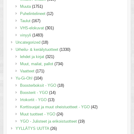
Muuta
(1751)
Puhelintelineet
(12)
Taulut
(167)
VHS-elokuvat
(301)
vinyyli
(1483)
Uncategorized
(18)
Urheilu- & keräilytuotteet
(1330)
lehdet ja kirjat
(321)
Muut, mailat, pallot
(734)
Vaatteet
(171)
Yu-Gi-Oh!
(104)
Boosterboksit - YGO
(18)
Boosterit - YGO
(14)
Irtokortit - YGO
(13)
Korttisuojat ja muut oheistuotteet - YGO
(42)
Muut tuotteet - YGO
(24)
YGO - Julisteet ja erikoistuotteet
(19)
YYLLÄTYS UUTTA
(26)