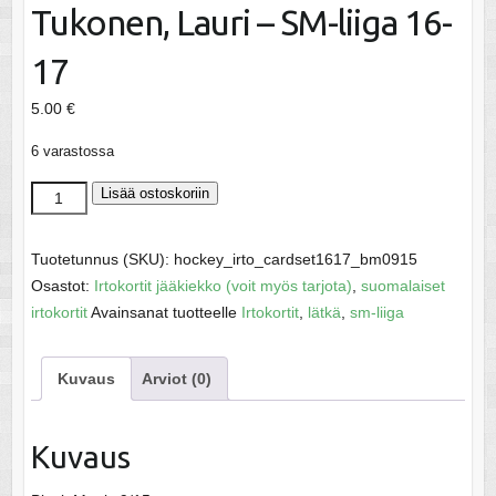
Tukonen, Lauri – SM-liiga 16-
17
5.00
€
6 varastossa
Tukonen,
Lisää ostoskoriin
Lauri
-
Tuotetunnus (SKU):
hockey_irto_cardset1617_bm0915
SM-
Osastot:
Irtokortit jääkiekko (voit myös tarjota)
,
suomalaiset
liiga
irtokortit
Avainsanat tuotteelle
Irtokortit
,
lätkä
,
sm-liiga
16-
17
Kuvaus
Arviot (0)
määrä
Kuvaus