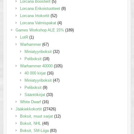
Lorcana Boosterit
(5)
Lorcana Erikoistuotteet
(8)
Lorcana Irtokortit
(52)
Lorcana Valmispakat
(4)
Games Workshop ALE 15%
(189)
LotR
(1)
Warhammer
(67)
Miniatyyriboksit
(32)
Peliboksit
(18)
Warhammer 40000
(105)
40 000 kirjat
(16)
Miniatyyriboksit
(47)
Peliboksit
(9)
Sääntökirjat
(33)
White Dwarf
(16)
Jääkiekkokortit
(27426)
Boksit, muut sarjat
(12)
Boksit, NHL
(48)
Boksit, SM-Liiga
(83)