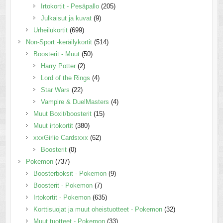
Irtokortit - Pesäpallo
(205)
Julkaisut ja kuvat
(9)
Urheilukortit
(699)
Non-Sport -keräilykortit
(514)
Boosterit - Muut
(50)
Harry Potter
(2)
Lord of the Rings
(4)
Star Wars
(22)
Vampire & DuelMasters
(4)
Muut Boxit/boosterit
(15)
Muut irtokortit
(380)
xxxGirlie Cardsxxx
(62)
Boosterit
(0)
Pokemon
(737)
Boosterboksit - Pokemon
(9)
Boosterit - Pokemon
(7)
Irtokortit - Pokemon
(635)
Korttisuojat ja muut oheistuotteet - Pokemon
(32)
Muut tuotteet - Pokemon
(33)