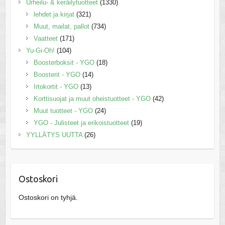
Urheilu- & keräilytuotteet
(1330)
lehdet ja kirjat
(321)
Muut, mailat, pallot
(734)
Vaatteet
(171)
Yu-Gi-Oh!
(104)
Boosterboksit - YGO
(18)
Boosterit - YGO
(14)
Irtokortit - YGO
(13)
Korttisuojat ja muut oheistuotteet - YGO
(42)
Muut tuotteet - YGO
(24)
YGO - Julisteet ja erikoistuotteet
(19)
YYLLÄTYS UUTTA
(26)
Ostoskori
Ostoskori on tyhjä.