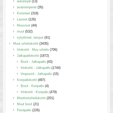
aukaisijat
(13)
avaimenperät
(35)
Koristeet
(318)
Lasiset
(126)
Muoviset
(44)
muut
(532)
sytyttimet, lamput
(41)
Muut urheilukortit
(3435)
Irtokortit - Muu urheilu
(706)
Jalkapallokortit
(1872)
Boxit - Jalkapallo
(43)
Irtokortit - Jalkapallo
(1744)
Irtopussit - Jalkapallo
(15)
Koripallokortit
(497)
Boxit - Koripallo
(4)
Irtokortit - Koripallo
(479)
Moottoriurheilukortit
(201)
Muut boxit
(21)
Pesäpallo
(226)