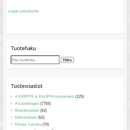
Lisää ostoskoriin
Tuotehaku
Etsi:
Haku
Tuoteosastot
A KIRPPIS & KAUPPA toistaiseksi
(125)
A-Löytökirppis
(7755)
Biljardituotteet
(52)
Dartstuotteet
(52)
Disney Lorcana
(70)