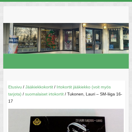
Skip
to
content
Etusivu
/
Jääkiekkokortit
/
Irtokortit jääkiekko (voit myös
tarjota)
/
suomalaiset irtokortit
/ Tukonen, Lauri – SM-liiga 16-
17