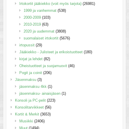
Irtokortit jääkiekko (voit myös tarjota)
(26981)
1999 ja vanhemmat
(538)
2000-2009
(103)
2010-2019
(63)
2020 ja uudemmat
(3808)
suomalaiset irtokortit
(5676)
irtopussit
(29)
Jääkiekko - Julisteet ja erikoistuotteet
(180)
kirjat ja lehdet
(82)
Oheistuotteet ja suojamuovit
(46)
Pogit ja coinit
(206)
Jäsenmaksu
(3)
jäsenmaksu 4kk
(1)
jäsenmaksu- ainaisjäsen
(1)
Konsoli ja PC-pelit
(223)
Konsolitarvikkeet
(56)
Kortit & Merkit
(3653)
Musiikki
(2406)
Muut
(1494)