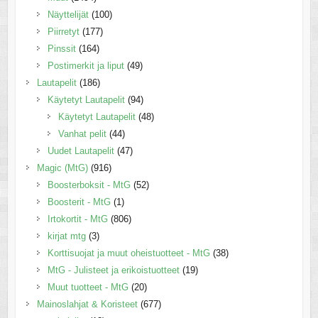
Näyttelijät
(100)
Piirretyt
(177)
Pinssit
(164)
Postimerkit ja liput
(49)
Lautapelit
(186)
Käytetyt Lautapelit
(94)
Käytetyt Lautapelit
(48)
Vanhat pelit
(44)
Uudet Lautapelit
(47)
Magic (MtG)
(916)
Boosterboksit - MtG
(52)
Boosterit - MtG
(1)
Irtokortit - MtG
(806)
kirjat mtg
(3)
Korttisuojat ja muut oheistuotteet - MtG
(38)
MtG - Julisteet ja erikoistuotteet
(19)
Muut tuotteet - MtG
(20)
Mainoslahjat & Koristeet
(677)