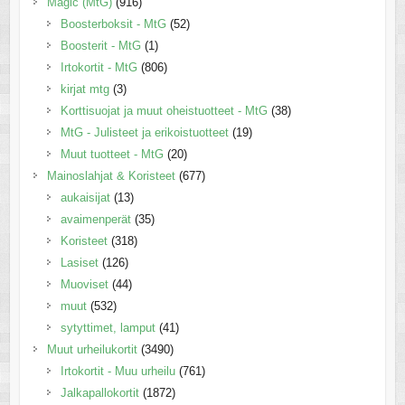
Magic (MtG)
(916)
Boosterboksit - MtG
(52)
Boosterit - MtG
(1)
Irtokortit - MtG
(806)
kirjat mtg
(3)
Korttisuojat ja muut oheistuotteet - MtG
(38)
MtG - Julisteet ja erikoistuotteet
(19)
Muut tuotteet - MtG
(20)
Mainoslahjat & Koristeet
(677)
aukaisijat
(13)
avaimenperät
(35)
Koristeet
(318)
Lasiset
(126)
Muoviset
(44)
muut
(532)
sytyttimet, lamput
(41)
Muut urheilukortit
(3490)
Irtokortit - Muu urheilu
(761)
Jalkapallokortit
(1872)