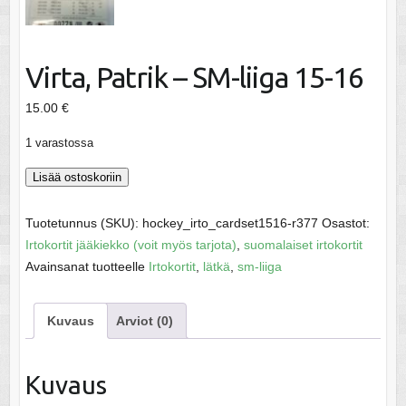
Virta, Patrik – SM-liiga 15-16
15.00
€
1 varastossa
Virta,
Lisää ostoskoriin
Patrik
-
Tuotetunnus (SKU):
hockey_irto_cardset1516-r377
Osastot:
SM-
Irtokortit jääkiekko (voit myös tarjota)
,
suomalaiset irtokortit
liiga
Avainsanat tuotteelle
Irtokortit
,
lätkä
,
sm-liiga
15-
16
Kuvaus
Arviot (0)
määrä
Kuvaus