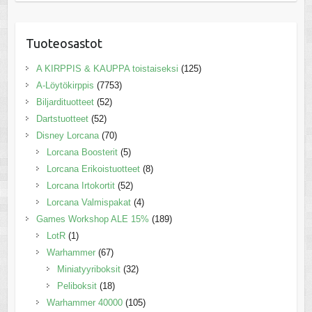
Tuoteosastot
A KIRPPIS & KAUPPA toistaiseksi
(125)
A-Löytökirppis
(7753)
Biljardituotteet
(52)
Dartstuotteet
(52)
Disney Lorcana
(70)
Lorcana Boosterit
(5)
Lorcana Erikoistuotteet
(8)
Lorcana Irtokortit
(52)
Lorcana Valmispakat
(4)
Games Workshop ALE 15%
(189)
LotR
(1)
Warhammer
(67)
Miniatyyriboksit
(32)
Peliboksit
(18)
Warhammer 40000
(105)