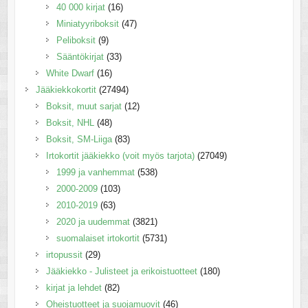
40 000 kirjat
(16)
Miniatyyriboksit
(47)
Peliboksit
(9)
Sääntökirjat
(33)
White Dwarf
(16)
Jääkiekkokortit
(27494)
Boksit, muut sarjat
(12)
Boksit, NHL
(48)
Boksit, SM-Liiga
(83)
Irtokortit jääkiekko (voit myös tarjota)
(27049)
1999 ja vanhemmat
(538)
2000-2009
(103)
2010-2019
(63)
2020 ja uudemmat
(3821)
suomalaiset irtokortit
(5731)
irtopussit
(29)
Jääkiekko - Julisteet ja erikoistuotteet
(180)
kirjat ja lehdet
(82)
Oheistuotteet ja suojamuovit
(46)