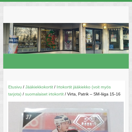
Skip
to
content
Etusivu
/
Jääkiekkokortit
/
Irtokortit jääkiekko (voit myös
tarjota)
/
suomalaiset irtokortit
/ Virta, Patrik – SM-liiga 15-16