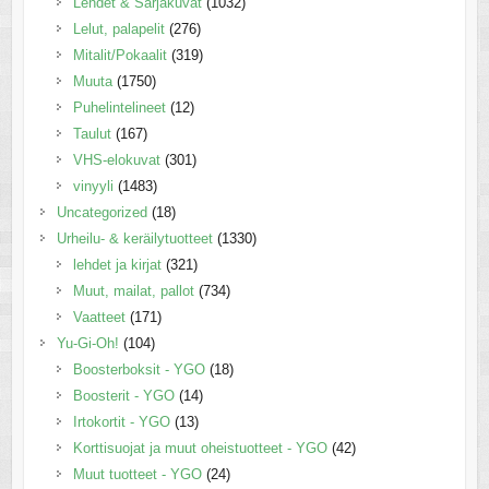
Lehdet & Sarjakuvat
(1032)
Lelut, palapelit
(276)
Mitalit/Pokaalit
(319)
Muuta
(1750)
Puhelintelineet
(12)
Taulut
(167)
VHS-elokuvat
(301)
vinyyli
(1483)
Uncategorized
(18)
Urheilu- & keräilytuotteet
(1330)
lehdet ja kirjat
(321)
Muut, mailat, pallot
(734)
Vaatteet
(171)
Yu-Gi-Oh!
(104)
Boosterboksit - YGO
(18)
Boosterit - YGO
(14)
Irtokortit - YGO
(13)
Korttisuojat ja muut oheistuotteet - YGO
(42)
Muut tuotteet - YGO
(24)