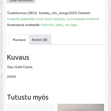
Ylönen,
Lisää ostoskoriin
Juha
SM-
Tuotetunnus (SKU):
hockey_irto_sisugc2424
Osastot:
liiga
Irtokortit jääkiekko (voit myös tarjota)
,
suomalaiset irtokortit
95
Avainsanat tuotteelle
Irtokortit
,
lätkä
,
sm-liiga
määrä
Kuvaus
Arviot (0)
Kuvaus
Sisu Gold Cards
24/24
Tutustu myös