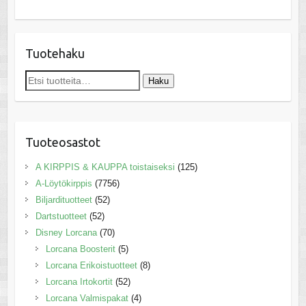
Tuotehaku
Etsi:
Haku
Tuoteosastot
A KIRPPIS & KAUPPA toistaiseksi
(125)
A-Löytökirppis
(7756)
Biljardituotteet
(52)
Dartstuotteet
(52)
Disney Lorcana
(70)
Lorcana Boosterit
(5)
Lorcana Erikoistuotteet
(8)
Lorcana Irtokortit
(52)
Lorcana Valmispakat
(4)