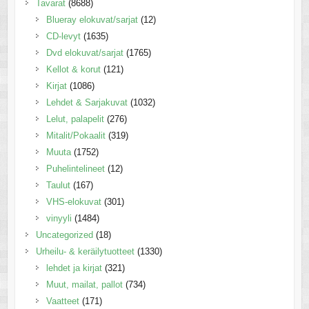
Tavarat
(8688)
Blueray elokuvat/sarjat
(12)
CD-levyt
(1635)
Dvd elokuvat/sarjat
(1765)
Kellot & korut
(121)
Kirjat
(1086)
Lehdet & Sarjakuvat
(1032)
Lelut, palapelit
(276)
Mitalit/Pokaalit
(319)
Muuta
(1752)
Puhelintelineet
(12)
Taulut
(167)
VHS-elokuvat
(301)
vinyyli
(1484)
Uncategorized
(18)
Urheilu- & keräilytuotteet
(1330)
lehdet ja kirjat
(321)
Muut, mailat, pallot
(734)
Vaatteet
(171)