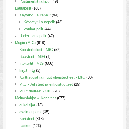
Postimerkit ja liput
(49)
Lautapelit
(186)
Käytetyt Lautapelit
(94)
Käytetyt Lautapelit
(48)
Vanhat pelit
(44)
Uudet Lautapelit
(47)
Magic (MtG)
(916)
Boosterboksit - MtG
(52)
Boosterit - MtG
(1)
Irtokortit - MtG
(806)
kirjat mtg
(3)
Korttisuojat ja muut oheistuotteet - MtG
(38)
MtG - Julisteet ja erikoistuotteet
(19)
Muut tuotteet - MtG
(20)
Mainoslahjat & Koristeet
(677)
aukaisijat
(13)
avaimenperät
(35)
Koristeet
(318)
Lasiset
(126)