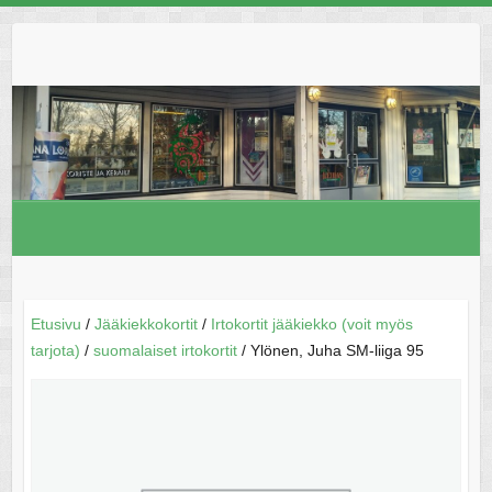
Skip
to
content
Etusivu
/
Jääkiekkokortit
/
Irtokortit jääkiekko (voit myös
tarjota)
/
suomalaiset irtokortit
/ Ylönen, Juha SM-liiga 95