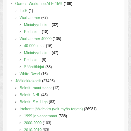
Games Workshop ALE 15%
(189)
LotR
(1)
Warhammer
(67)
Miniatyyriboksit
(32)
Peliboksit
(18)
Warhammer 40000
(105)
40 000 kirjat
(16)
Miniatyyriboksit
(47)
Peliboksit
(9)
Sääntökirjat
(33)
White Dwarf
(16)
Jääkiekkokortit
(27426)
Boksit, muut sarjat
(12)
Boksit, NHL
(48)
Boksit, SM-Liiga
(83)
Irtokortit jääkiekko (voit myös tarjota)
(26981)
1999 ja vanhemmat
(538)
2000-2009
(103)
2010-2019
(63)