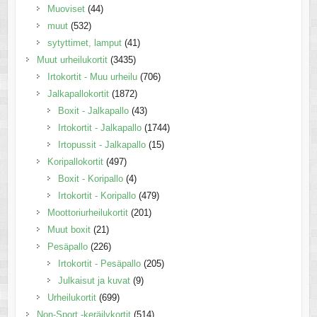
Muoviset
(44)
muut
(532)
sytyttimet, lamput
(41)
Muut urheilukortit
(3435)
Irtokortit - Muu urheilu
(706)
Jalkapallokortit
(1872)
Boxit - Jalkapallo
(43)
Irtokortit - Jalkapallo
(1744)
Irtopussit - Jalkapallo
(15)
Koripallokortit
(497)
Boxit - Koripallo
(4)
Irtokortit - Koripallo
(479)
Moottoriurheilukortit
(201)
Muut boxit
(21)
Pesäpallo
(226)
Irtokortit - Pesäpallo
(205)
Julkaisut ja kuvat
(9)
Urheilukortit
(699)
Non-Sport -keräilykortit
(514)