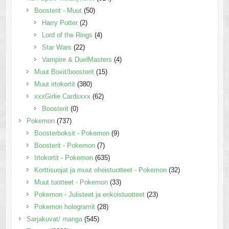
Boosterit - Muut
(50)
Harry Potter
(2)
Lord of the Rings
(4)
Star Wars
(22)
Vampire & DuelMasters
(4)
Muut Boxit/boosterit
(15)
Muut irtokortit
(380)
xxxGirlie Cardsxxx
(62)
Boosterit
(0)
Pokemon
(737)
Boosterboksit - Pokemon
(9)
Boosterit - Pokemon
(7)
Irtokortit - Pokemon
(635)
Korttisuojat ja muut oheistuotteet - Pokemon
(32)
Muut tuotteet - Pokemon
(33)
Pokemon - Julisteet ja erikoistuotteet
(23)
Pokemon hologramit
(28)
Sarjakuvat/ manga
(545)