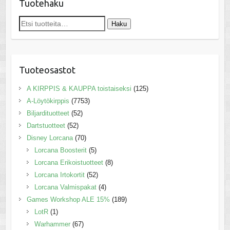
Tuotehaku
Etsi:
Haku
Tuoteosastot
A KIRPPIS & KAUPPA toistaiseksi
(125)
A-Löytökirppis
(7753)
Biljardituotteet
(52)
Dartstuotteet
(52)
Disney Lorcana
(70)
Lorcana Boosterit
(5)
Lorcana Erikoistuotteet
(8)
Lorcana Irtokortit
(52)
Lorcana Valmispakat
(4)
Games Workshop ALE 15%
(189)
LotR
(1)
Warhammer
(67)