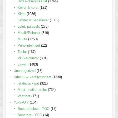
Dvd elokuvat/sarjat
(1764)
Kellot & korut
(121)
Kirjat
(1086)
Lehdet & Sarjakuvat
(1032)
Lelut, palapelit
(276)
Mitalit/Pokaalit
(319)
Muuta
(1750)
Puhelintelineet
(12)
Taulut
(167)
VHS-elokuvat
(301)
vinyyli
(1483)
Uncategorized
(18)
Urheilu- & keräilytuotteet
(1330)
lehdet ja kirjat
(321)
Muut, mailat, pallot
(734)
Vaatteet
(171)
Yu-Gi-Oh!
(104)
Boosterboksit - YGO
(18)
Boosterit - YGO
(14)