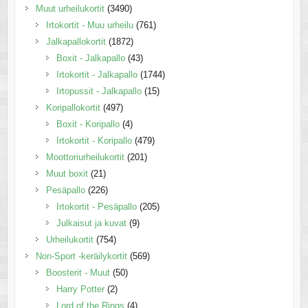
Muut urheilukortit
(3490)
Irtokortit - Muu urheilu
(761)
Jalkapallokortit
(1872)
Boxit - Jalkapallo
(43)
Irtokortit - Jalkapallo
(1744)
Irtopussit - Jalkapallo
(15)
Koripallokortit
(497)
Boxit - Koripallo
(4)
Irtokortit - Koripallo
(479)
Moottoriurheilukortit
(201)
Muut boxit
(21)
Pesäpallo
(226)
Irtokortit - Pesäpallo
(205)
Julkaisut ja kuvat
(9)
Urheilukortit
(754)
Non-Sport -keräilykortit
(569)
Boosterit - Muut
(50)
Harry Potter
(2)
Lord of the Rings
(4)