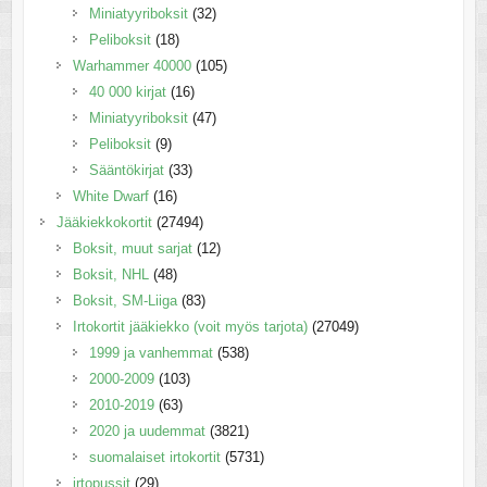
Miniatyyriboksit
(32)
Peliboksit
(18)
Warhammer 40000
(105)
40 000 kirjat
(16)
Miniatyyriboksit
(47)
Peliboksit
(9)
Sääntökirjat
(33)
White Dwarf
(16)
Jääkiekkokortit
(27494)
Boksit, muut sarjat
(12)
Boksit, NHL
(48)
Boksit, SM-Liiga
(83)
Irtokortit jääkiekko (voit myös tarjota)
(27049)
1999 ja vanhemmat
(538)
2000-2009
(103)
2010-2019
(63)
2020 ja uudemmat
(3821)
suomalaiset irtokortit
(5731)
irtopussit
(29)