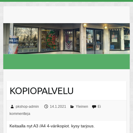
Skip
to
content
KOPIOPALVELU
pkshop-admin
14.1.2021
Yleinen
Ei
kommentteja
Keitaalla nyt A3 /A4 4-värikopiot. kysy tarjous.