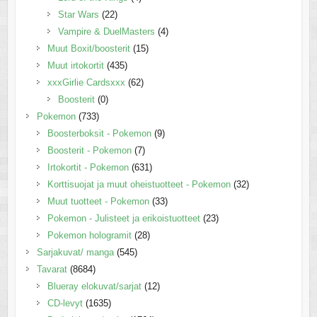
Star Wars
(22)
Vampire & DuelMasters
(4)
Muut Boxit/boosterit
(15)
Muut irtokortit
(435)
xxxGirlie Cardsxxx
(62)
Boosterit
(0)
Pokemon
(733)
Boosterboksit - Pokemon
(9)
Boosterit - Pokemon
(7)
Irtokortit - Pokemon
(631)
Korttisuojat ja muut oheistuotteet - Pokemon
(32)
Muut tuotteet - Pokemon
(33)
Pokemon - Julisteet ja erikoistuotteet
(23)
Pokemon hologramit
(28)
Sarjakuvat/ manga
(545)
Tavarat
(8684)
Blueray elokuvat/sarjat
(12)
CD-levyt
(1635)