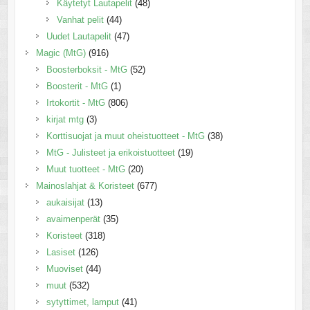
Käytetyt Lautapelit
(48)
Vanhat pelit
(44)
Uudet Lautapelit
(47)
Magic (MtG)
(916)
Boosterboksit - MtG
(52)
Boosterit - MtG
(1)
Irtokortit - MtG
(806)
kirjat mtg
(3)
Korttisuojat ja muut oheistuotteet - MtG
(38)
MtG - Julisteet ja erikoistuotteet
(19)
Muut tuotteet - MtG
(20)
Mainoslahjat & Koristeet
(677)
aukaisijat
(13)
avaimenperät
(35)
Koristeet
(318)
Lasiset
(126)
Muoviset
(44)
muut
(532)
sytyttimet, lamput
(41)