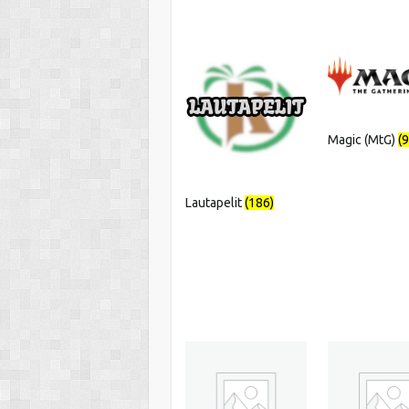
Magic (MtG)
(
Lautapelit
(186)