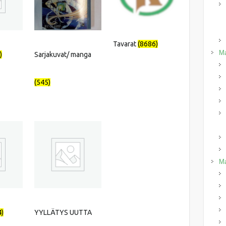
Tavarat
(8686)
Ma
)
Sarjakuvat/ manga
(545)
Ma
4)
YYLLÄTYS UUTTA