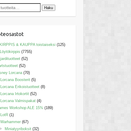
Haku
teosastot
KIRPPIS & KAUPPA toistaiseksi
(125)
Löytökirppis
(7755)
ljardituotteet
(52)
rtstuotteet
(52)
sney Lorcana
(70)
Lorcana Boosterit
(5)
Lorcana Erikoistuotteet
(8)
Lorcana Irtokortit
(52)
Lorcana Valmispakat
(4)
ames Workshop ALE 15%
(189)
LotR
(1)
Warhammer
(67)
Miniatyyriboksit
(32)