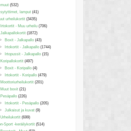
muut
(532)
sytyttimet, lamput
(41)
ut urheilukortit
(3435)
Irtokortit - Muu urheilu
(706)
Jalkapallokortit
(1872)
Boxit - Jalkapallo
(43)
Irtokortit - Jalkapallo
(1744)
Irtopussit - Jalkapallo
(15)
Koripallokortit
(497)
Boxit - Koripallo
(4)
Irtokortit - Koripallo
(479)
Moottoriurheilukortit
(201)
Muut boxit
(21)
Pesäpallo
(226)
Irtokortit - Pesäpallo
(205)
Julkaisut ja kuvat
(9)
Urheilukortit
(699)
n-Sport -keräilykortit
(514)