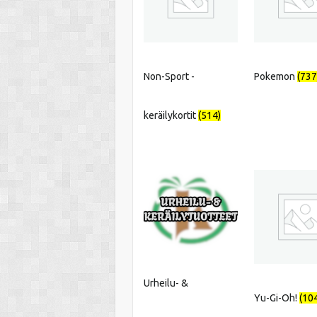
Non-Sport -
Pokemon
(737
keräilykortit
(514)
Urheilu- &
Yu-Gi-Oh!
(10