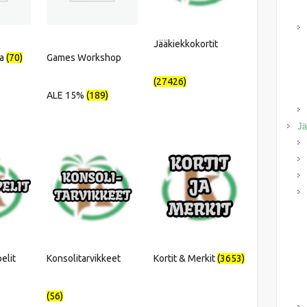
Jääkiekkokortit
na
(70)
Games Workshop
(27426)
ALE 15%
(189)
Jä
elit
Konsolitarvikkeet
Kortit & Merkit
(3653)
(56)