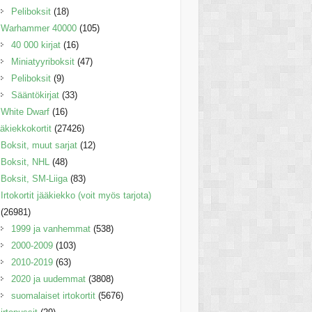
Peliboksit
(18)
Warhammer 40000
(105)
40 000 kirjat
(16)
Miniatyyriboksit
(47)
Peliboksit
(9)
Sääntökirjat
(33)
White Dwarf
(16)
äkiekkokortit
(27426)
Boksit, muut sarjat
(12)
Boksit, NHL
(48)
Boksit, SM-Liiga
(83)
Irtokortit jääkiekko (voit myös tarjota)
(26981)
1999 ja vanhemmat
(538)
2000-2009
(103)
2010-2019
(63)
2020 ja uudemmat
(3808)
suomalaiset irtokortit
(5676)