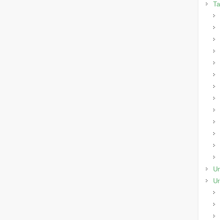
Ta
Un
Ur