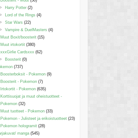
Boosterit - Muut
(50)
Harry Potter
(2)
Lord of the Rings
(4)
Star Wars
(22)
Vampire & DuelMasters
(4)
Muut Boxit/boosterit
(15)
Muut irtokortit
(380)
xxxGirlie Cardsxxx
(62)
Boosterit
(0)
okemon
(737)
Boosterboksit - Pokemon
(9)
Boosterit - Pokemon
(7)
Irtokortit - Pokemon
(635)
Korttisuojat ja muut oheistuotteet -
Pokemon
(32)
Muut tuotteet - Pokemon
(33)
Pokemon - Julisteet ja erikoistuotteet
(23)
Pokemon hologramit
(28)
rjakuvat/ manga
(545)