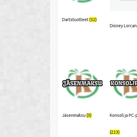
Dartstuotteet
(52)
Disney Lorca
Jäsenmaksu
(3)
Konsoli ja PC-p
(223)