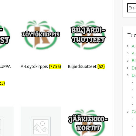
Etsi:
Tuo
A 
A-
Bi
KAUPPA
A-Löytökirppis
(7755)
Biljardituotteet
(52)
Da
Di
25)
G