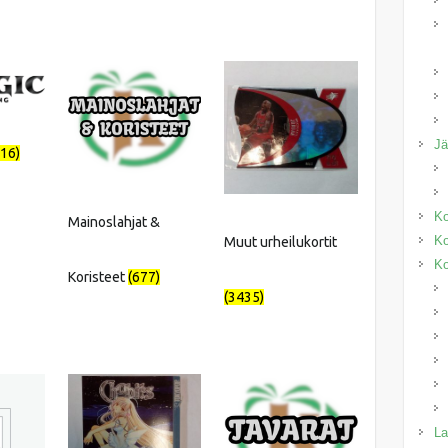
J
916)
Ko
Mainoslahjat &
Ko
Muut urheilukortit
Ko
Koristeet
(677)
(3435)
La