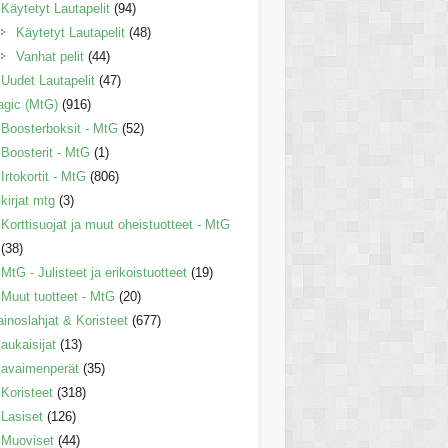
Käytetyt Lautapelit
(94)
Käytetyt Lautapelit
(48)
Vanhat pelit
(44)
Uudet Lautapelit
(47)
gic (MtG)
(916)
Boosterboksit - MtG
(52)
Boosterit - MtG
(1)
Irtokortit - MtG
(806)
kirjat mtg
(3)
Korttisuojat ja muut oheistuotteet - MtG
(38)
MtG - Julisteet ja erikoistuotteet
(19)
Muut tuotteet - MtG
(20)
inoslahjat & Koristeet
(677)
aukaisijat
(13)
avaimenperät
(35)
Koristeet
(318)
Lasiset
(126)
Muoviset
(44)