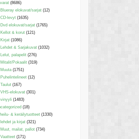
varat
(8686)
Blueray elokuvat/sarjat
(12)
CD-levyt
(1635)
Dvd elokuvat/sarjat
(1765)
Kellot & korut
(121)
Kirjat
(1086)
Lehdet & Sarjakuvat
(1032)
Lelut, palapelit
(276)
Mitalit/Pokaalit
(319)
Muuta
(1751)
Puhelintelineet
(12)
Taulut
(167)
VHS-elokuvat
(301)
vinyyli
(1483)
categorized
(18)
heilu- & keräilytuotteet
(1330)
lehdet ja kirjat
(321)
Muut, mailat, pallot
(734)
Vaatteet
(171)