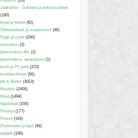
irtopussit
(29)
Jääkiekko - Julisteet ja erikoistuotteet
(180)
kirjat ja lehdet
(82)
Oheistuotteet ja suojamuovit
(46)
Pogit ja coinit
(206)
äsenmaksu
(3)
jäsenmaksu 4kk
(1)
jäsenmaksu- ainaisjäsen
(1)
nsoli ja PC-pelit
(223)
nsolitarvikkeet
(56)
rtit & Merkit
(3653)
Musiikki
(2406)
Muut
(1494)
Näyttelijät
(100)
Piirretyt
(177)
Pinssit
(164)
Postimerkit ja liput
(49)
utapelit
(186)