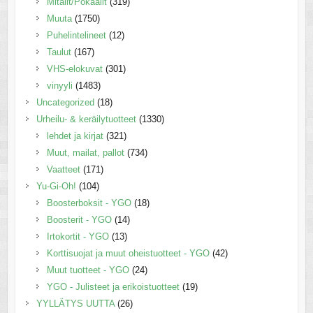
Mitalit/Pokaalit
(319)
Muuta
(1750)
Puhelintelineet
(12)
Taulut
(167)
VHS-elokuvat
(301)
vinyyli
(1483)
Uncategorized
(18)
Urheilu- & keräilytuotteet
(1330)
lehdet ja kirjat
(321)
Muut, mailat, pallot
(734)
Vaatteet
(171)
Yu-Gi-Oh!
(104)
Boosterboksit - YGO
(18)
Boosterit - YGO
(14)
Irtokortit - YGO
(13)
Korttisuojat ja muut oheistuotteet - YGO
(42)
Muut tuotteet - YGO
(24)
YGO - Julisteet ja erikoistuotteet
(19)
YYLLÄTYS UUTTA
(26)