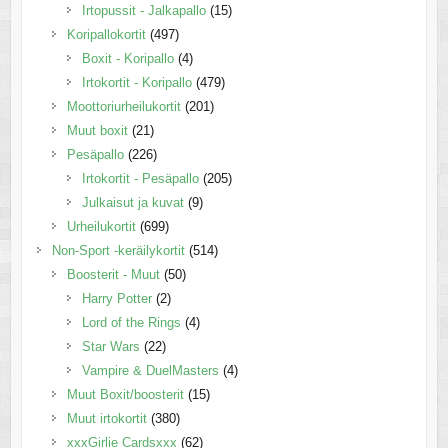
Irtopussit - Jalkapallo
(15)
Koripallokortit
(497)
Boxit - Koripallo
(4)
Irtokortit - Koripallo
(479)
Moottoriurheilukortit
(201)
Muut boxit
(21)
Pesäpallo
(226)
Irtokortit - Pesäpallo
(205)
Julkaisut ja kuvat
(9)
Urheilukortit
(699)
Non-Sport -keräilykortit
(514)
Boosterit - Muut
(50)
Harry Potter
(2)
Lord of the Rings
(4)
Star Wars
(22)
Vampire & DuelMasters
(4)
Muut Boxit/boosterit
(15)
Muut irtokortit
(380)
xxxGirlie Cardsxxx
(62)