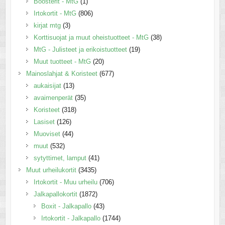
Boosterit - MtG
(1)
Irtokortit - MtG
(806)
kirjat mtg
(3)
Korttisuojat ja muut oheistuotteet - MtG
(38)
MtG - Julisteet ja erikoistuotteet
(19)
Muut tuotteet - MtG
(20)
Mainoslahjat & Koristeet
(677)
aukaisijat
(13)
avaimenperät
(35)
Koristeet
(318)
Lasiset
(126)
Muoviset
(44)
muut
(532)
sytyttimet, lamput
(41)
Muut urheilukortit
(3435)
Irtokortit - Muu urheilu
(706)
Jalkapallokortit
(1872)
Boxit - Jalkapallo
(43)
Irtokortit - Jalkapallo
(1744)