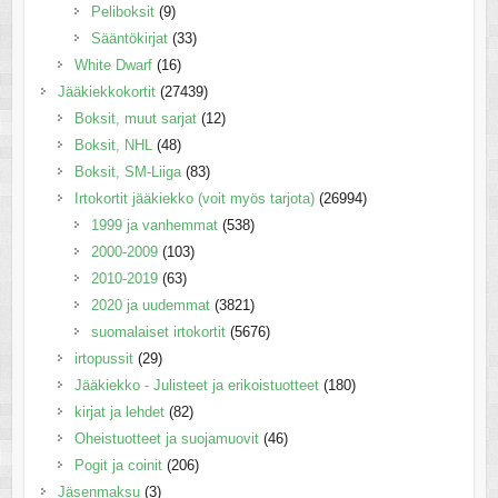
Peliboksit
(9)
Sääntökirjat
(33)
White Dwarf
(16)
Jääkiekkokortit
(27439)
Boksit, muut sarjat
(12)
Boksit, NHL
(48)
Boksit, SM-Liiga
(83)
Irtokortit jääkiekko (voit myös tarjota)
(26994)
1999 ja vanhemmat
(538)
2000-2009
(103)
2010-2019
(63)
2020 ja uudemmat
(3821)
suomalaiset irtokortit
(5676)
irtopussit
(29)
Jääkiekko - Julisteet ja erikoistuotteet
(180)
kirjat ja lehdet
(82)
Oheistuotteet ja suojamuovit
(46)
Pogit ja coinit
(206)
Jäsenmaksu
(3)