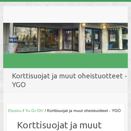
Skip
to
content
Korttisuojat ja muut oheistuotteet -
YGO
Etusivu
/
Yu-Gi-Oh!
/ Korttisuojat ja muut oheistuotteet - YGO
Korttisuojat ja muut