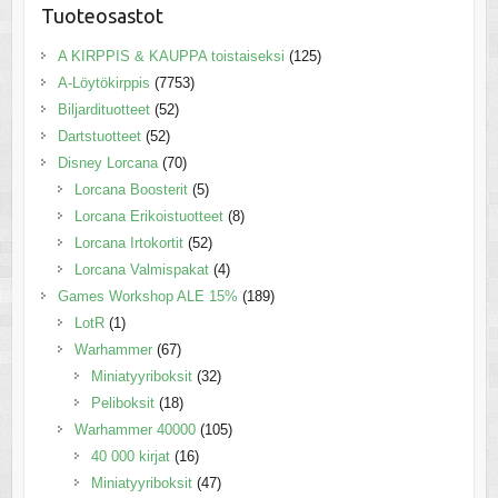
Tuoteosastot
A KIRPPIS & KAUPPA toistaiseksi
(125)
A-Löytökirppis
(7753)
Biljardituotteet
(52)
Dartstuotteet
(52)
Disney Lorcana
(70)
Lorcana Boosterit
(5)
Lorcana Erikoistuotteet
(8)
Lorcana Irtokortit
(52)
Lorcana Valmispakat
(4)
Games Workshop ALE 15%
(189)
LotR
(1)
Warhammer
(67)
Miniatyyriboksit
(32)
Peliboksit
(18)
Warhammer 40000
(105)
40 000 kirjat
(16)
Miniatyyriboksit
(47)