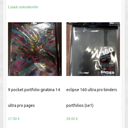
Lisää ostoskoriin
9 pocket portfolio giratiina 14
eclipse 160 ultra pro binders
ultra pro pages
portfolios (se1)
17.00
€
28.00
€