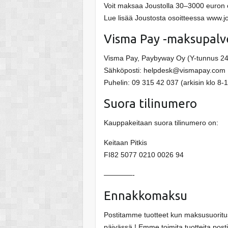
Voit maksaa Joustolla 30–3000 euron o
Lue lisää Joustosta osoitteessa www.j
Visma Pay -maksupalv
Visma Pay, Paybyway Oy (Y-tunnus 2
Sähköposti: helpdesk@vismapay.com
Puhelin: 09 315 42 037 (arkisin klo 8
Suora tilinumero
Kauppakeitaan suora tilinumero on:
Keitaan Pitkis
FI82 5077 0210 0026 94
————-
Ennakkomaksu
Postitamme tuotteet kun maksusuoritus
päivässä ! Emme toimita tuotteita pos