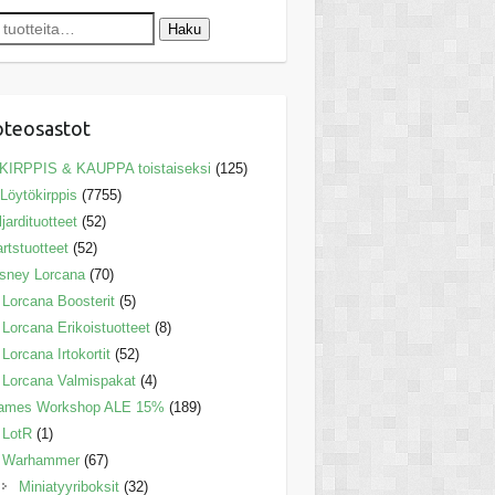
Haku
teosastot
 KIRPPIS & KAUPPA toistaiseksi
(125)
Löytökirppis
(7755)
ljardituotteet
(52)
rtstuotteet
(52)
sney Lorcana
(70)
Lorcana Boosterit
(5)
Lorcana Erikoistuotteet
(8)
Lorcana Irtokortit
(52)
Lorcana Valmispakat
(4)
ames Workshop ALE 15%
(189)
LotR
(1)
Warhammer
(67)
Miniatyyriboksit
(32)