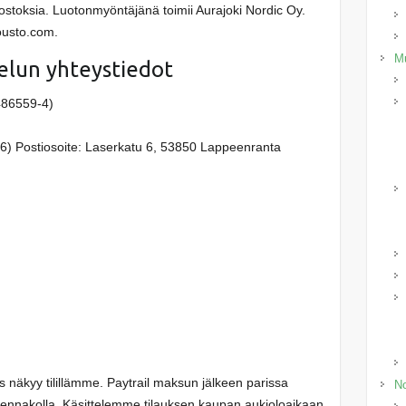
stoksia. Luotonmyöntäjänä toimii Aurajoki Nordic Oy.
ousto.com.
Mu
elun yhteystiedot
486559-4)
-16) Postiosoite: Laserkatu 6, 53850 Lappeenranta
 näkyy tilillämme. Paytrail maksun jälkeen parissa
No
tiennakolla. Käsittelemme tilauksen kaupan aukioloaikaan