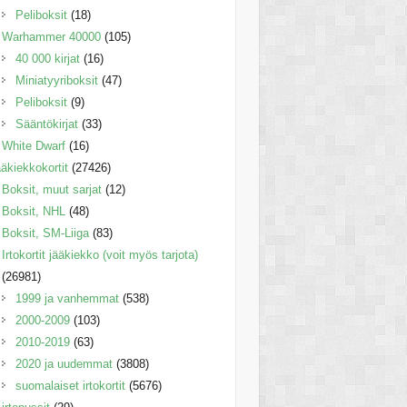
Peliboksit
(18)
Warhammer 40000
(105)
40 000 kirjat
(16)
Miniatyyriboksit
(47)
Peliboksit
(9)
Sääntökirjat
(33)
White Dwarf
(16)
äkiekkokortit
(27426)
Boksit, muut sarjat
(12)
Boksit, NHL
(48)
Boksit, SM-Liiga
(83)
Irtokortit jääkiekko (voit myös tarjota)
(26981)
1999 ja vanhemmat
(538)
2000-2009
(103)
2010-2019
(63)
2020 ja uudemmat
(3808)
suomalaiset irtokortit
(5676)