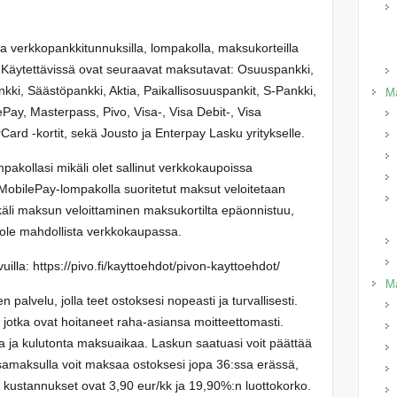
a verkkopankkitunnuksilla, lompakolla, maksukorteilla
la. Käytettävissä ovat seuraavat maksutavat: Osuuspankki,
i, Säästöpankki, Aktia, Paikallisosuuspankit, S-Pankki,
Ma
y, Masterpass, Pivo, Visa-, Visa Debit-, Visa
Card -kortit, sekä Jousto ja Enterpay Lasku yritykselle.
akollasi mikäli olet sallinut verkkokaupoissa
obilePay-lompakolla suoritetut maksut veloitetaan
ikäli maksun veloittaminen maksukortilta epäonnistuu,
ole mahdollista verkkokaupassa.
vuilla: https://pivo.fi/kayttoehdot/pivon-kayttoehdot/
Ma
palvelu, jolla teet ostoksesi nopeasti ja turvallisesti.
e, jotka ovat hoitaneet raha-asiansa moitteettomasti.
a ja kulutonta maksuaikaa. Laskun saatuasi voit päättää
amaksulla voit maksaa ostoksesi jopa 36:ssa erässä,
kustannukset ovat 3,90 eur/kk ja 19,90%:n luottokorko.