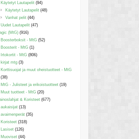
Käytetyt Lautapelit
(94)
Käytetyt Lautapelit
(48)
Vanhat pelit
(44)
Uudet Lautapelit
(47)
gic (MtG)
(916)
Boosterboksit - MtG
(52)
Boosterit - MtG
(1)
Irtokortit - MtG
(806)
kirjat mtg
(3)
Korttisuojat ja muut oheistuotteet - MtG
(38)
MtG - Julisteet ja erikoistuotteet
(19)
Muut tuotteet - MtG
(20)
inoslahjat & Koristeet
(677)
aukaisijat
(13)
avaimenperät
(35)
Koristeet
(318)
Lasiset
(126)
Muoviset
(44)