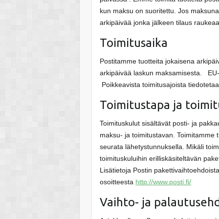
kun maksu on suoritettu. Jos maksuna
arkipäivää jonka jälkeen tilaus raukea
Toimitusaika
Postitamme tuotteita jokaisena arkipäi
arkipäivää laskun maksamisesta. EU-a
Poikkeavista toimitusajoista tiedotetaa
Toimitustapa ja toimi
Toimituskulut sisältävät posti- ja pakka
maksu- ja toimitustavan. Toimitamme ti
seurata lähetystunnuksella. Mikäli toim
toimituskuluihin erilliskäsiteltävän p
Lisätietoja Postin pakettivaihtoehdoist
osoitteesta
http://www.posti.fi/
Vaihto- ja palautuseh