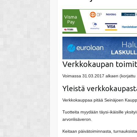
Verkkokaupan toimi
Voimassa 31.03.2017 alkaen (korjattu
Yleistä verkkokaupast
Verkkokauppaa pitää Seinäjoen Kauppak
Tuotteita myydään täysi-ikäisille yksit
arvonlisäveron.
Keitaan päivätoiminnasta, turnauksist