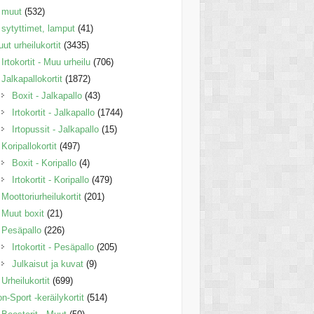
muut
(532)
sytyttimet, lamput
(41)
ut urheilukortit
(3435)
Irtokortit - Muu urheilu
(706)
Jalkapallokortit
(1872)
Boxit - Jalkapallo
(43)
Irtokortit - Jalkapallo
(1744)
Irtopussit - Jalkapallo
(15)
Koripallokortit
(497)
Boxit - Koripallo
(4)
Irtokortit - Koripallo
(479)
Moottoriurheilukortit
(201)
Muut boxit
(21)
Pesäpallo
(226)
Irtokortit - Pesäpallo
(205)
Julkaisut ja kuvat
(9)
Urheilukortit
(699)
n-Sport -keräilykortit
(514)