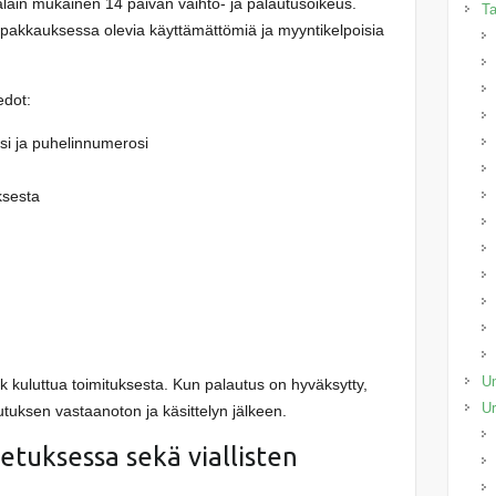
lain mukainen 14 päivän vaihto- ja palautusoikeus.
Ta
pakkauksessa olevia käyttämättömiä ja myyntikelpoisia
edot:
si ja puhelinnumerosi
ksesta
Un
 kuluttua toimituksesta. Kun palautus on hyväksytty,
Ur
autuksen vastaanoton ja käsittelyn jälkeen.
etuksessa sekä viallisten