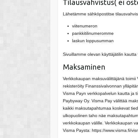
Tilausvahvistus( ei ost
Lähetämme sähköpostitse tilausvahvist
viitenumeron
pankkitilinumeromme
laskun loppusumman
Sivuillamme olevan käyttäjätilin kautta 
Maksaminen
Verkkokaupan maksuvälittäjänä toimii
rekisteröity Finanssivalvonnan ylläpit
Visma Payn verkkopalvelun kautta ja ti
Paybyway Oy. Visma Pay välittää maksu
kaikki maksutapahtumaa koskevat tiedot
ulkopuolinen taho näe maksutapahtuma
verkkokaupan välille. Verkkokaupan vast
Visma Paysta: https://www.visma.fi/vi