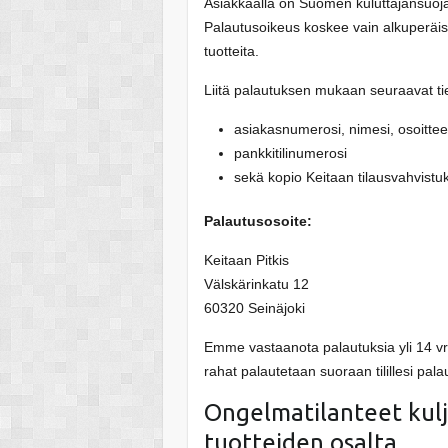
Asiakkaalla on Suomen kuluttajansuoja
Palautusoikeus koskee vain alkuperäis
tuotteita.
Liitä palautuksen mukaan seuraavat ti
asiakasnumerosi, nimesi, osoittee
pankkitilinumerosi
sekä kopio Keitaan tilausvahvistu
Palautusosoite:
Keitaan Pitkis
Välskärinkatu 12
60320 Seinäjoki
Emme vastaanota palautuksia yli 14 vrk
rahat palautetaan suoraan tilillesi pal
Ongelmatilanteet kulj
tuotteiden osalta