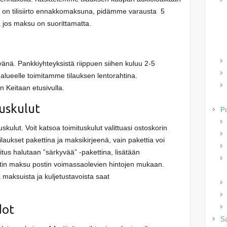
 on tilisiirto ennakkomaksuna, pidämme varausta 5
a jos maksu on suorittamatta.
vänä. Pankkiyhteyksistä riippuen siihen kuluu 2-5
lueelle toimitamme tilauksen lentorahtina.
n Keitaan etusivulla.
tuskulut
P
uskulut. Voit katsoa toimituskulut valittuasi ostoskorin
laukset pakettina ja maksikirjeenä, vain pakettia voi
itus halutaan ”särkyvää” -pakettina, lisätään
aketin maksu postin voimassaolevien hintojen mukaan.
a maksuista ja kuljetustavoista saat
dot
Sa