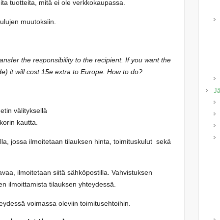
ta tuotteita, mitä ei ole verkkokaupassa.
ulujen muutoksiin.
nsfer the responsibility to the recipient. If you want the
) it will cost 15e extra to Europe. How to do?
Jä
etin välityksellä
orin kautta.
la, jossa ilmoitetaan tilauksen hinta, toimituskulut sekä
vaa, ilmoitetaan siitä sähköpostilla. Vahvistuksen
n ilmoittamista tilauksen yhteydessä.
teydessä voimassa oleviin toimitusehtoihin.