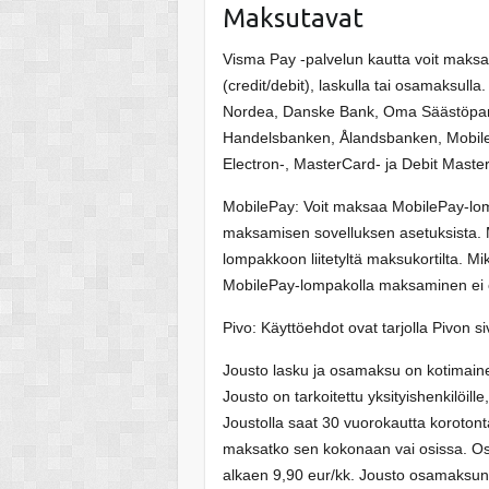
Maksutavat
Visma Pay -palvelun kautta voit maksa
(credit/debit), laskulla tai osamaksul
Nordea, Danske Bank, Oma Säästöpankk
Handelsbanken, Ålandsbanken, MobilePa
Electron-, MasterCard- ja Debit Master
MobilePay: Voit maksaa MobilePay-lomp
maksamisen sovelluksen asetuksista. M
lompakkoon liitetyltä maksukortilta. M
MobilePay-lompakolla maksaminen ei 
Pivo: Käyttöehdot ovat tarjolla Pivon si
Jousto lasku ja osamaksu on kotimainen 
Jousto on tarkoitettu yksityishenkilöill
Joustolla saat 30 vuorokautta korotont
maksatko sen kokonaan vai osissa. Os
alkaen 9,90 eur/kk. Jousto osamaksun 