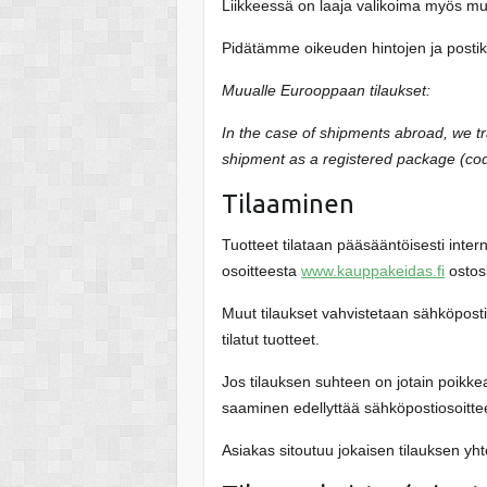
Liikkeessä on laaja valikoima myös mui
Pidätämme oikeuden hintojen ja postik
Muualle Eurooppaan tilaukset:
In the case of shipments abroad, we tra
shipment as a registered package (code
Tilaaminen
Tuotteet tilataan pääsääntöisesti intern
osoitteesta
www.kauppakeidas.fi
ostosk
Muut tilaukset vahvistetaan sähköpostil
tilatut tuotteet.
Jos tilauksen suhteen on jotain poikkea
saaminen edellyttää sähköpostiosoittee
Asiakas sitoutuu jokaisen tilauksen yh