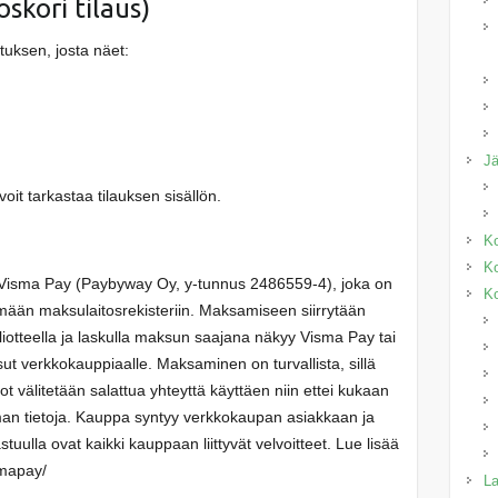
oskori tilaus)
uksen, josta näet:
J
voit tarkastaa tilauksen sisällön.
Ko
Ko
 Visma Pay (Paybyway Oy, y-tunnus 2486559-4), joka on
Ko
ämään maksulaitosrekisteriin. Maksamiseen siirrytään
liotteella ja laskulla maksun saajana näkyy Visma Pay tai
t verkkokauppiaalle. Maksaminen on turvallista, sillä
 välitetään salattua yhteyttä käyttäen niin ettei kukaan
n tietoja. Kauppa syntyy verkkokaupan asiakkaan ja
uulla ovat kaikki kauppaan liittyvät velvoitteet. Lue lisää
smapay/
La