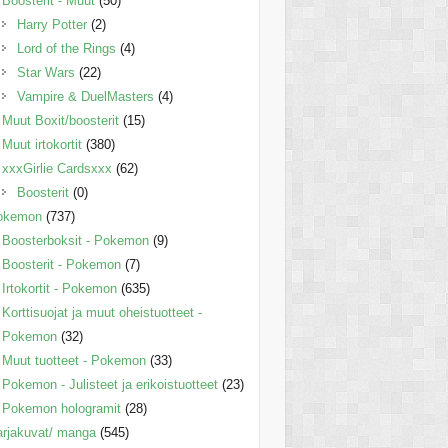
Boosterit - Muut
(50)
Harry Potter
(2)
Lord of the Rings
(4)
Star Wars
(22)
Vampire & DuelMasters
(4)
Muut Boxit/boosterit
(15)
Muut irtokortit
(380)
xxxGirlie Cardsxxx
(62)
Boosterit
(0)
okemon
(737)
Boosterboksit - Pokemon
(9)
Boosterit - Pokemon
(7)
Irtokortit - Pokemon
(635)
Korttisuojat ja muut oheistuotteet -
Pokemon
(32)
Muut tuotteet - Pokemon
(33)
Pokemon - Julisteet ja erikoistuotteet
(23)
Pokemon hologramit
(28)
rjakuvat/ manga
(545)