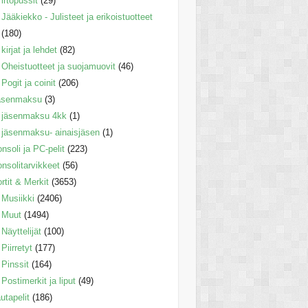
irtopussit
(29)
Jääkiekko - Julisteet ja erikoistuotteet
(180)
kirjat ja lehdet
(82)
Oheistuotteet ja suojamuovit
(46)
Pogit ja coinit
(206)
äsenmaksu
(3)
jäsenmaksu 4kk
(1)
jäsenmaksu- ainaisjäsen
(1)
nsoli ja PC-pelit
(223)
nsolitarvikkeet
(56)
rtit & Merkit
(3653)
Musiikki
(2406)
Muut
(1494)
Näyttelijät
(100)
Piirretyt
(177)
Pinssit
(164)
Postimerkit ja liput
(49)
utapelit
(186)