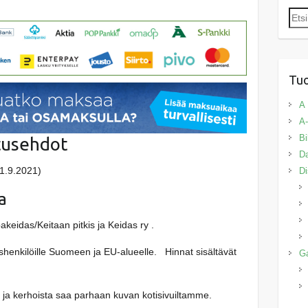
Etsi:
Tuo
A
A-
Bi
tusehdot
Da
 1.9.2021)
Di
a
eidas/Keitaan pitkis ja Keidas ry .
yishenkilöille Suomeen ja EU-alueelle. Hinnat sisältävät
G
a ja kerhoista saa parhaan kuvan kotisivuiltamme.