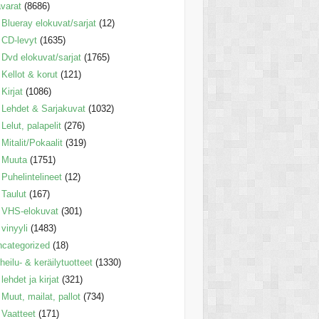
varat
(8686)
Blueray elokuvat/sarjat
(12)
CD-levyt
(1635)
Dvd elokuvat/sarjat
(1765)
Kellot & korut
(121)
Kirjat
(1086)
Lehdet & Sarjakuvat
(1032)
Lelut, palapelit
(276)
Mitalit/Pokaalit
(319)
Muuta
(1751)
Puhelintelineet
(12)
Taulut
(167)
VHS-elokuvat
(301)
vinyyli
(1483)
categorized
(18)
heilu- & keräilytuotteet
(1330)
lehdet ja kirjat
(321)
Muut, mailat, pallot
(734)
Vaatteet
(171)