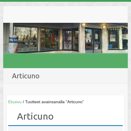
Skip
to
content
Articuno
Etusivu
/ Tuotteet avainsanalla “Articuno”
Articuno