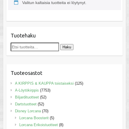
Valitun kaltaisia tuotteita ei löytynyt.
Tuotehaku
Etsi:
Haku
Tuoteosastot
A KIRPPIS & KAUPPA toistaiseksi
(125)
A-Löytökirppis
(7753)
Biljardituotteet
(52)
Dartstuotteet
(52)
Disney Lorcana
(70)
Lorcana Boosterit
(5)
Lorcana Erikoistuotteet
(8)