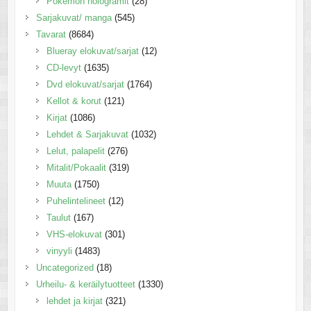
Pokemon hologramit
(28)
Sarjakuvat/ manga
(545)
Tavarat
(8684)
Blueray elokuvat/sarjat
(12)
CD-levyt
(1635)
Dvd elokuvat/sarjat
(1764)
Kellot & korut
(121)
Kirjat
(1086)
Lehdet & Sarjakuvat
(1032)
Lelut, palapelit
(276)
Mitalit/Pokaalit
(319)
Muuta
(1750)
Puhelintelineet
(12)
Taulut
(167)
VHS-elokuvat
(301)
vinyyli
(1483)
Uncategorized
(18)
Urheilu- & keräilytuotteet
(1330)
lehdet ja kirjat
(321)