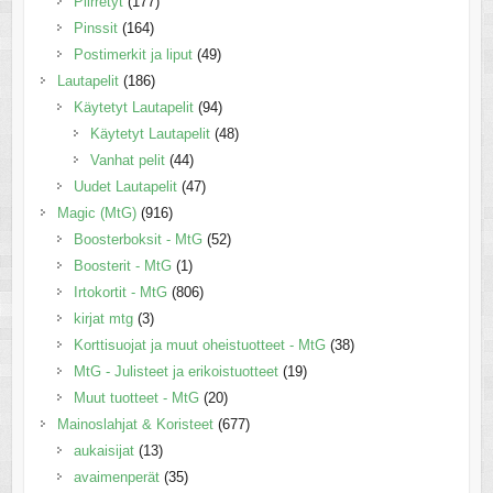
Piirretyt
(177)
Pinssit
(164)
Postimerkit ja liput
(49)
Lautapelit
(186)
Käytetyt Lautapelit
(94)
Käytetyt Lautapelit
(48)
Vanhat pelit
(44)
Uudet Lautapelit
(47)
Magic (MtG)
(916)
Boosterboksit - MtG
(52)
Boosterit - MtG
(1)
Irtokortit - MtG
(806)
kirjat mtg
(3)
Korttisuojat ja muut oheistuotteet - MtG
(38)
MtG - Julisteet ja erikoistuotteet
(19)
Muut tuotteet - MtG
(20)
Mainoslahjat & Koristeet
(677)
aukaisijat
(13)
avaimenperät
(35)