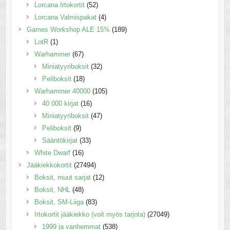
Lorcana Irtokortit
(52)
Lorcana Valmispakat
(4)
Games Workshop ALE 15%
(189)
LotR
(1)
Warhammer
(67)
Miniatyyriboksit
(32)
Peliboksit
(18)
Warhammer 40000
(105)
40 000 kirjat
(16)
Miniatyyriboksit
(47)
Peliboksit
(9)
Sääntökirjat
(33)
White Dwarf
(16)
Jääkiekkokortit
(27494)
Boksit, muut sarjat
(12)
Boksit, NHL
(48)
Boksit, SM-Liiga
(83)
Irtokortit jääkiekko (voit myös tarjota)
(27049)
1999 ja vanhemmat
(538)