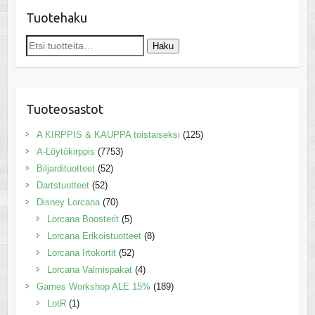
Tuotehaku
Etsi:
Haku
Tuoteosastot
A KIRPPIS & KAUPPA toistaiseksi
(125)
A-Löytökirppis
(7753)
Biljardituotteet
(52)
Dartstuotteet
(52)
Disney Lorcana
(70)
Lorcana Boosterit
(5)
Lorcana Erikoistuotteet
(8)
Lorcana Irtokortit
(52)
Lorcana Valmispakat
(4)
Games Workshop ALE 15%
(189)
LotR
(1)