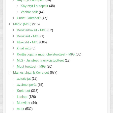
Käytetyt Lautapelit
(48)
Vanhat pelit
(44)
Uudet Lautapelit
(47)
Magic (MtG)
(916)
Boosterboksit - MtG
(52)
Boosterit - MtG
(1)
Irtokortit - MtG
(806)
kirjat mtg
(3)
Korttisuojat ja muut oheistuotteet - MtG
(38)
MtG - Julisteet ja erikoistuotteet
(19)
Muut tuotteet - MtG
(20)
Mainoslahjat & Koristeet
(677)
aukaisijat
(13)
avaimenperät
(35)
Koristeet
(318)
Lasiset
(126)
Muoviset
(44)
muut
(532)