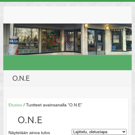
Skip
to
content
O.N.E
Etusivu
/ Tuotteet avainsanalla “O.N.E”
O.N.E
Näytetään ainoa tulos