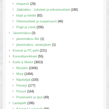
irtopussit
(29)
Jääkiekko - Julisteet ja erikoistuotteet
(180)
kirjat ja lehdet
(82)
Oheistuotteet ja suojamuovit
(46)
Pogit ja coinit
(206)
Jäsenmaksu
(3)
jäsenmaksu 4kk
(1)
jäsenmaksu- ainaisjäsen
(1)
Konsoli ja PC-pelit
(221)
Konsolitarvikkeet
(55)
Kortit & Merkit
(3653)
Musiikki
(2406)
Muut
(1494)
Näyttelijät
(100)
Piirretyt
(177)
Pinssit
(164)
Postimerkit ja liput
(49)
Lautapelit
(186)
Käytetyt Lautapelit
(94)