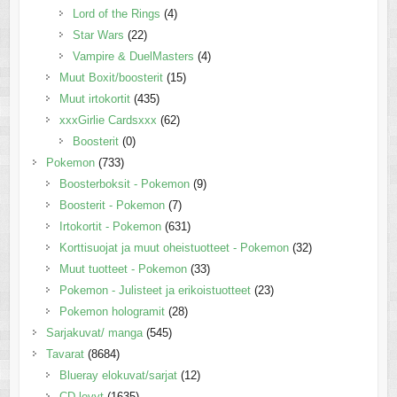
Lord of the Rings
(4)
Star Wars
(22)
Vampire & DuelMasters
(4)
Muut Boxit/boosterit
(15)
Muut irtokortit
(435)
xxxGirlie Cardsxxx
(62)
Boosterit
(0)
Pokemon
(733)
Boosterboksit - Pokemon
(9)
Boosterit - Pokemon
(7)
Irtokortit - Pokemon
(631)
Korttisuojat ja muut oheistuotteet - Pokemon
(32)
Muut tuotteet - Pokemon
(33)
Pokemon - Julisteet ja erikoistuotteet
(23)
Pokemon hologramit
(28)
Sarjakuvat/ manga
(545)
Tavarat
(8684)
Blueray elokuvat/sarjat
(12)
CD-levyt
(1635)