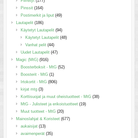
Piirretyt
(177)
Pinssit
(164)
Postimerkit ja liput
(49)
Lautapelit
(186)
Käytetyt Lautapelit
(94)
Käytetyt Lautapelit
(48)
Vanhat pelit
(44)
Uudet Lautapelit
(47)
Magic (MtG)
(916)
Boosterboksit - MtG
(52)
Boosterit - MtG
(1)
Irtokortit - MtG
(806)
kirjat mtg
(3)
Korttisuojat ja muut oheistuotteet - MtG
(38)
MtG - Julisteet ja erikoistuotteet
(19)
Muut tuotteet - MtG
(20)
Mainoslahjat & Koristeet
(677)
aukaisijat
(13)
avaimenperät
(35)