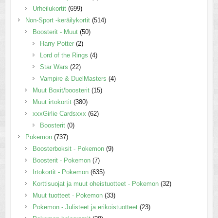
Urheilukortit
(699)
Non-Sport -keräilykortit
(514)
Boosterit - Muut
(50)
Harry Potter
(2)
Lord of the Rings
(4)
Star Wars
(22)
Vampire & DuelMasters
(4)
Muut Boxit/boosterit
(15)
Muut irtokortit
(380)
xxxGirlie Cardsxxx
(62)
Boosterit
(0)
Pokemon
(737)
Boosterboksit - Pokemon
(9)
Boosterit - Pokemon
(7)
Irtokortit - Pokemon
(635)
Korttisuojat ja muut oheistuotteet - Pokemon
(32)
Muut tuotteet - Pokemon
(33)
Pokemon - Julisteet ja erikoistuotteet
(23)