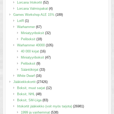
Lorcana Irtokortit
(52)
Lorcana Valmispakat
(4)
Games Workshop ALE 15%
(189)
LotR
(1)
Warhammer
(67)
Miniatyyriboksit
(32)
Peliboksit
(18)
Warhammer 40000
(105)
40 000 kirjat
(16)
Miniatyyriboksit
(47)
Peliboksit
(9)
Sääntökirjat
(33)
White Dwarf
(16)
Jääkiekkokortit
(27426)
Boksit, muut sarjat
(12)
Boksit, NHL
(48)
Boksit, SM-Liiga
(83)
Irtokortit jääkiekko (voit myös tarjota)
(26981)
1999 ja vanhemmat
(538)