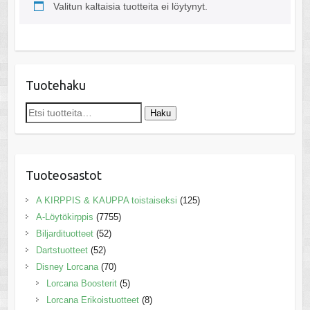
Valitun kaltaisia tuotteita ei löytynyt.
Tuotehaku
Etsi:
Haku
Tuoteosastot
A KIRPPIS & KAUPPA toistaiseksi
(125)
A-Löytökirppis
(7755)
Biljardituotteet
(52)
Dartstuotteet
(52)
Disney Lorcana
(70)
Lorcana Boosterit
(5)
Lorcana Erikoistuotteet
(8)