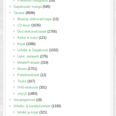
Pokemon hologramit
(28)
Sarjakuvat/ manga
(545)
Tavarat
(8686)
Blueray elokuvat/sarjat
(12)
CD-levyt
(1635)
Dvd elokuvat/sarjat
(1765)
Kellot & korut
(121)
Kirjat
(1086)
Lehdet & Sarjakuvat
(1032)
Lelut, palapelit
(276)
Mitalit/Pokaalit
(319)
Muuta
(1751)
Puhelintelineet
(12)
Taulut
(167)
VHS-elokuvat
(301)
vinyyli
(1483)
Uncategorized
(18)
Urheilu- & keräilytuotteet
(1330)
lehdet ja kirjat
(321)