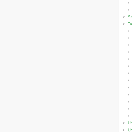
Sa
Ta
Un
Ur