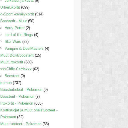
Julkaisut ja kuvat
(9)
Urheilukortit
(699)
n-Sport -keräilykortit
(514)
Boosterit - Muut
(50)
Harry Potter
(2)
Lord of the Rings
(4)
Star Wars
(22)
Vampire & DuelMasters
(4)
Muut Boxit/boosterit
(15)
Muut irtokortit
(380)
xxxGirlie Cardsxxx
(62)
Boosterit
(0)
okemon
(737)
Boosterboksit - Pokemon
(9)
Boosterit - Pokemon
(7)
Irtokortit - Pokemon
(635)
Korttisuojat ja muut oheistuotteet -
Pokemon
(32)
Muut tuotteet - Pokemon
(33)