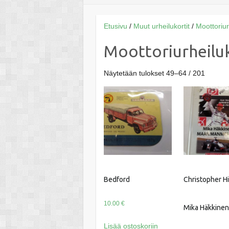
Etusivu
/
Muut urheilukortit
/
Moottoriur
Moottoriurheiluk
Näytetään tulokset 49–64 / 201
Bedford
Christopher Hi
10.00
€
Mika Häkkinen
Lisää ostoskoriin