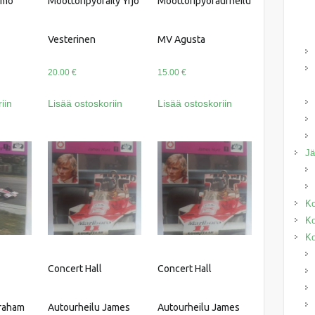
imo
Moottoripyöräily Yrjö
Moottoripyöräurheilu
Vesterinen
MV Agusta
20.00
€
15.00
€
iin
Lisää ostoskoriin
Lisää ostoskoriin
J
Ko
Ko
Ko
Concert Hall
Concert Hall
Graham
Autourheilu James
Autourheilu James