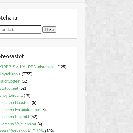
otehaku
Haku
teosastot
KIRPPIS & KAUPPA toistaiseksi
(125)
Löytökirppis
(7755)
ljardituotteet
(52)
rtstuotteet
(52)
sney Lorcana
(70)
Lorcana Boosterit
(5)
Lorcana Erikoistuotteet
(8)
Lorcana Irtokortit
(52)
Lorcana Valmispakat
(4)
ames Workshop ALE 15%
(189)