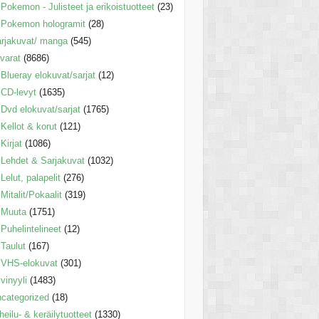
Pokemon - Julisteet ja erikoistuotteet
(23)
Pokemon hologramit
(28)
rjakuvat/ manga
(545)
varat
(8686)
Blueray elokuvat/sarjat
(12)
CD-levyt
(1635)
Dvd elokuvat/sarjat
(1765)
Kellot & korut
(121)
Kirjat
(1086)
Lehdet & Sarjakuvat
(1032)
Lelut, palapelit
(276)
Mitalit/Pokaalit
(319)
Muuta
(1751)
Puhelintelineet
(12)
Taulut
(167)
VHS-elokuvat
(301)
vinyyli
(1483)
categorized
(18)
heilu- & keräilytuotteet
(1330)