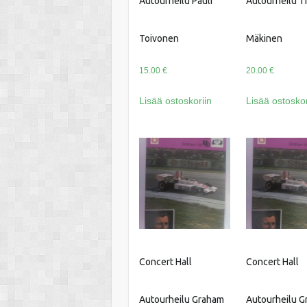
Autourheilu Pauli
Autourheilu T
Toivonen
Mäkinen
15.00
€
20.00
€
Lisää ostoskoriin
Lisää ostoskor
Concert Hall
Concert Hall
Autourheilu Graham
Autourheilu 