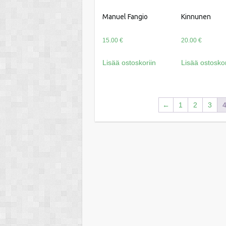
Manuel Fangio
Kinnunen
15.00
€
20.00
€
Lisää ostoskoriin
Lisää ostoskor
←
1
2
3