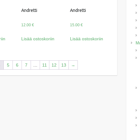
Andretti
Andretti
12.00
€
15.00
€
iin
Lisää ostoskoriin
Lisää ostoskoriin
Mu
4
5
6
7
…
11
12
13
→