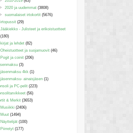
2010-2019
(63)
2020 ja uudemmat
(3808)
suomalaiset irtokortit
(5676)
irtopussit
(29)
Jääkiekko - Julisteet ja erikoistuotteet
(180)
kirjat ja lehdet
(82)
Oheistuotteet ja suojamuovit
(46)
Pogit ja coinit
(206)
äsenmaksu
(3)
jäsenmaksu 4kk
(1)
jäsenmaksu- ainaisjäsen
(1)
nsoli ja PC-pelit
(223)
nsolitarvikkeet
(56)
rtit & Merkit
(3653)
Musiikki
(2406)
Muut
(1494)
Näyttelijät
(100)
Piirretyt
(177)