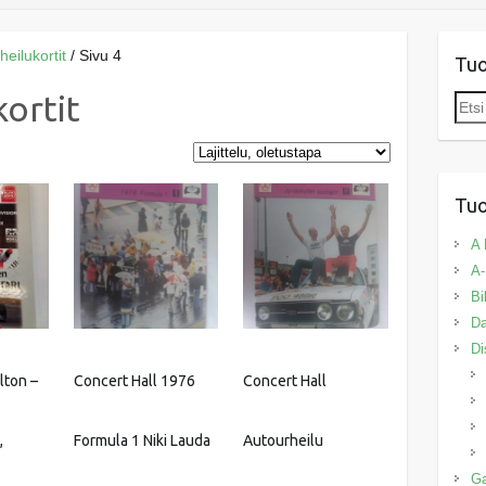
heilukortit
/ Sivu 4
Tu
ortit
Etsi:
Tuo
A 
A-
Bi
Da
Di
lton –
Concert Hall 1976
Concert Hall
,
Formula 1 Niki Lauda
Autourheilu
G