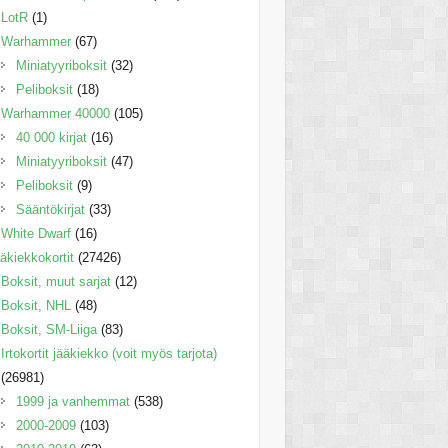
LotR
(1)
Warhammer
(67)
Miniatyyriboksit
(32)
Peliboksit
(18)
Warhammer 40000
(105)
40 000 kirjat
(16)
Miniatyyriboksit
(47)
Peliboksit
(9)
Sääntökirjat
(33)
White Dwarf
(16)
äkiekkokortit
(27426)
Boksit, muut sarjat
(12)
Boksit, NHL
(48)
Boksit, SM-Liiga
(83)
Irtokortit jääkiekko (voit myös tarjota)
(26981)
1999 ja vanhemmat
(538)
2000-2009
(103)