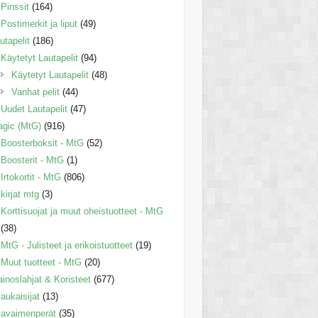
Pinssit
(164)
Postimerkit ja liput
(49)
utapelit
(186)
Käytetyt Lautapelit
(94)
Käytetyt Lautapelit
(48)
Vanhat pelit
(44)
Uudet Lautapelit
(47)
gic (MtG)
(916)
Boosterboksit - MtG
(52)
Boosterit - MtG
(1)
Irtokortit - MtG
(806)
kirjat mtg
(3)
Korttisuojat ja muut oheistuotteet - MtG
(38)
MtG - Julisteet ja erikoistuotteet
(19)
Muut tuotteet - MtG
(20)
inoslahjat & Koristeet
(677)
aukaisijat
(13)
avaimenperät
(35)