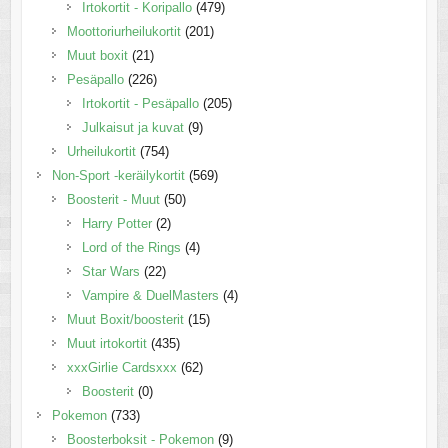
Irtokortit - Koripallo
(479)
Moottoriurheilukortit
(201)
Muut boxit
(21)
Pesäpallo
(226)
Irtokortit - Pesäpallo
(205)
Julkaisut ja kuvat
(9)
Urheilukortit
(754)
Non-Sport -keräilykortit
(569)
Boosterit - Muut
(50)
Harry Potter
(2)
Lord of the Rings
(4)
Star Wars
(22)
Vampire & DuelMasters
(4)
Muut Boxit/boosterit
(15)
Muut irtokortit
(435)
xxxGirlie Cardsxxx
(62)
Boosterit
(0)
Pokemon
(733)
Boosterboksit - Pokemon
(9)