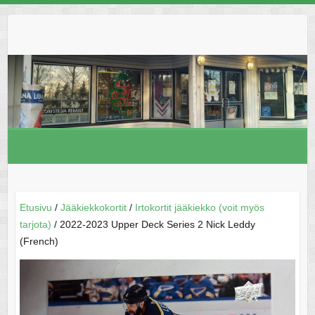
Skip
to
content
Etusivu
/
Jääkiekkokortit
/
Irtokortit jääkiekko (voit myös
tarjota)
/ 2022-2023 Upper Deck Series 2 Nick Leddy
(French)