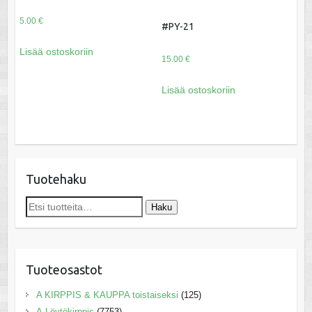
5.00
€
#PY-21
Lisää ostoskoriin
15.00
€
Lisää ostoskoriin
Tuotehaku
Etsi:
Haku
Tuoteosastot
A KIRPPIS & KAUPPA toistaiseksi
(125)
A-Löytökirppis
(7753)