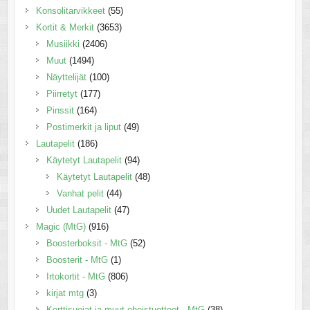
Konsolitarvikkeet
(55)
Kortit & Merkit
(3653)
Musiikki
(2406)
Muut
(1494)
Näyttelijät
(100)
Piirretyt
(177)
Pinssit
(164)
Postimerkit ja liput
(49)
Lautapelit
(186)
Käytetyt Lautapelit
(94)
Käytetyt Lautapelit
(48)
Vanhat pelit
(44)
Uudet Lautapelit
(47)
Magic (MtG)
(916)
Boosterboksit - MtG
(52)
Boosterit - MtG
(1)
Irtokortit - MtG
(806)
kirjat mtg
(3)
Korttisuojat ja muut oheistuotteet - MtG
(38)