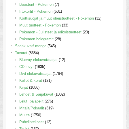
Boosterit - Pokemon
(7)
Irtokortit - Pokemon
(631)
Korttisuojat ja muut oheistuotteet - Pokemon
(32)
Muut tuotteet - Pokemon
(33)
Pokemon - Julisteet ja erikoistuotteet
(23)
Pokemon hologramit
(28)
Sarjakuvat/ manga
(545)
Tavarat
(8684)
Blueray elokuvat/sarjat
(12)
CD-levyt
(1635)
Dvd elokuvat/sarjat
(1764)
Kellot & korut
(121)
Kirjat
(1086)
Lehdet & Sarjakuvat
(1032)
Lelut, palapelit
(276)
Mitalit/Pokaalit
(319)
Muuta
(1750)
Puhelintelineet
(12)
Taulut
(167)