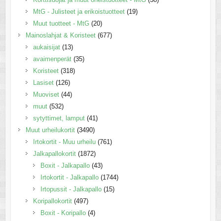
MtG - Julisteet ja erikoistuotteet
(19)
Muut tuotteet - MtG
(20)
Mainoslahjat & Koristeet
(677)
aukaisijat
(13)
avaimenperät
(35)
Koristeet
(318)
Lasiset
(126)
Muoviset
(44)
muut
(532)
sytyttimet, lamput
(41)
Muut urheilukortit
(3490)
Irtokortit - Muu urheilu
(761)
Jalkapallokortit
(1872)
Boxit - Jalkapallo
(43)
Irtokortit - Jalkapallo
(1744)
Irtopussit - Jalkapallo
(15)
Koripallokortit
(497)
Boxit - Koripallo
(4)