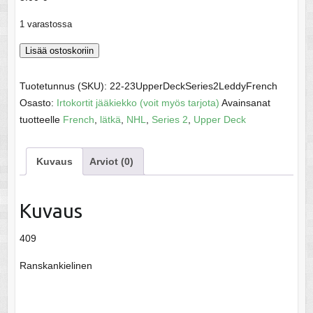
1 varastossa
2022-
Lisää ostoskoriin
2023
Upper
Tuotetunnus (SKU):
22-23UpperDeckSeries2LeddyFrench
Deck
Osasto:
Irtokortit jääkiekko (voit myös tarjota)
Avainsanat
Series
tuotteelle
French
,
lätkä
,
NHL
,
Series 2
,
Upper Deck
2
Nick
Kuvaus
Arviot (0)
Leddy
(French)
määrä
Kuvaus
409
Ranskankielinen