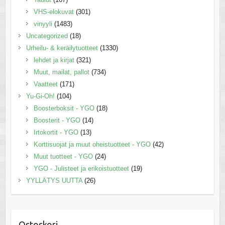
VHS-elokuvat
(301)
vinyyli
(1483)
Uncategorized
(18)
Urheilu- & keräilytuotteet
(1330)
lehdet ja kirjat
(321)
Muut, mailat, pallot
(734)
Vaatteet
(171)
Yu-Gi-Oh!
(104)
Boosterboksit - YGO
(18)
Boosterit - YGO
(14)
Irtokortit - YGO
(13)
Korttisuojat ja muut oheistuotteet - YGO
(42)
Muut tuotteet - YGO
(24)
YGO - Julisteet ja erikoistuotteet
(19)
YYLLÄTYS UUTTA
(26)
Ostoskori