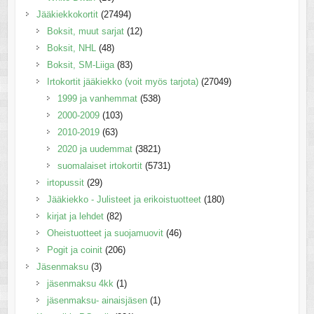
Jääkiekkokortit
(27494)
Boksit, muut sarjat
(12)
Boksit, NHL
(48)
Boksit, SM-Liiga
(83)
Irtokortit jääkiekko (voit myös tarjota)
(27049)
1999 ja vanhemmat
(538)
2000-2009
(103)
2010-2019
(63)
2020 ja uudemmat
(3821)
suomalaiset irtokortit
(5731)
irtopussit
(29)
Jääkiekko - Julisteet ja erikoistuotteet
(180)
kirjat ja lehdet
(82)
Oheistuotteet ja suojamuovit
(46)
Pogit ja coinit
(206)
Jäsenmaksu
(3)
jäsenmaksu 4kk
(1)
jäsenmaksu- ainaisjäsen
(1)