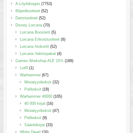
A-Löytökirppis
(7753)
Biljardituotteet
(52)
Dartstuotteet
(52)
Disney Lorcana
(70)
Lorcana Boosterit
(5)
Lorcana Erikoistuotteet
(8)
Lorcana Irtokortit
(52)
Lorcana Valmispakat
(4)
Games Workshop ALE 15%
(189)
LotR
(1)
Warhammer
(67)
Miniatyyriboksit
(32)
Peliboksit
(18)
Warhammer 40000
(105)
40 000 kirjat
(16)
Miniatyyriboksit
(47)
Peliboksit
(9)
Sääntökirjat
(33)
White Dwarf
(16)