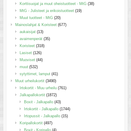
Korttisuojat ja muut oheistuotteet - MtG
(38)
MtG - Julisteet ja erikoistuotteet
(19)
Muut tuotteet - MtG
(20)
Mainoslahjat & Koristeet
(677)
aukaisijat
(13)
avaimenperät
(35)
Koristeet
(318)
Lasiset
(126)
Muoviset
(44)
muut
(532)
sytyttimet, lamput
(41)
Muut urheilukortit
(3490)
Irtokortit - Muu urheilu
(761)
Jalkapallokortit
(1872)
Boxit - Jalkapallo
(43)
Irtokortit - Jalkapallo
(1744)
Irtopussit - Jalkapallo
(15)
Koripallokortit
(497)
Boxit - Koripallo
(4)