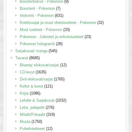
Boosterboksit - Pokemon
(9)
Boosterit - Pokemon
(7)
Irtokortit - Pokemon
(631)
Korttisuojat ja muut oheistuotteet - Pokemon
(32)
Muut tuotteet - Pokemon
(33)
Pokemon - Julisteet ja erikoistuotteet
(23)
Pokemon hologramit
(28)
Sarjakuvat/ manga
(545)
Tavarat
(8685)
Blueray elokuvat/sarjat
(12)
CD-levyt
(1635)
Dvd elokuvat/sarjat
(1765)
Kellot & korut
(121)
Kirjat
(1086)
Lehdet & Sarjakuvat
(1032)
Lelut, palapelit
(276)
Mitalit/Pokaalit
(319)
Muuta
(1750)
Puhelintelineet
(12)