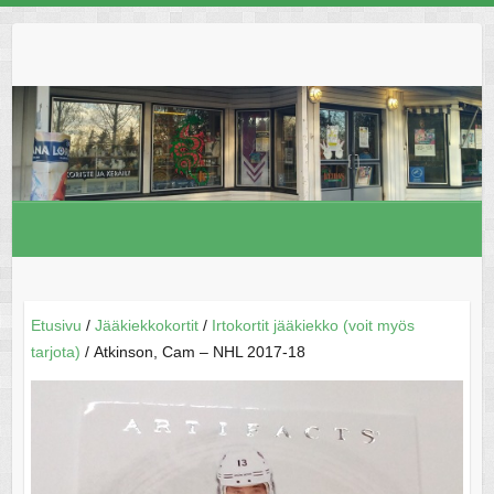
Skip
to
content
Etusivu
/
Jääkiekkokortit
/
Irtokortit jääkiekko (voit myös
tarjota)
/ Atkinson, Cam – NHL 2017-18