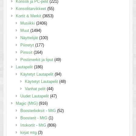
Konsoli ja PC-pelit
(221)
Konsolitarvikkeet
(55)
Kortit & Merkit
(3653)
Musiikki
(2406)
Muut
(1494)
Näyttelijät
(100)
Piirretyt
(177)
Pinssit
(164)
Postimerkit ja liput
(49)
Lautapelit
(186)
Käytetyt Lautapelit
(94)
Käytetyt Lautapelit
(48)
Vanhat pelit
(44)
Uudet Lautapelit
(47)
Magic (MtG)
(916)
Boosterboksit - MtG
(52)
Boosterit - MtG
(1)
Irtokortit - MtG
(806)
kirjat mtg
(3)