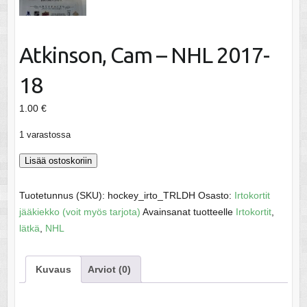
Atkinson, Cam – NHL 2017-
18
1.00
€
1 varastossa
Atkinson,
Lisää ostoskoriin
Cam
-
Tuotetunnus (SKU):
hockey_irto_TRLDH
Osasto:
Irtokortit
NHL
jääkiekko (voit myös tarjota)
Avainsanat tuotteelle
Irtokortit
,
2017-
lätkä
,
NHL
18
määrä
Kuvaus
Arviot (0)