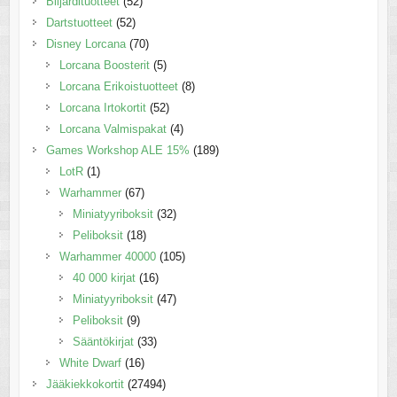
Biljardituotteet
(52)
Dartstuotteet
(52)
Disney Lorcana
(70)
Lorcana Boosterit
(5)
Lorcana Erikoistuotteet
(8)
Lorcana Irtokortit
(52)
Lorcana Valmispakat
(4)
Games Workshop ALE 15%
(189)
LotR
(1)
Warhammer
(67)
Miniatyyriboksit
(32)
Peliboksit
(18)
Warhammer 40000
(105)
40 000 kirjat
(16)
Miniatyyriboksit
(47)
Peliboksit
(9)
Sääntökirjat
(33)
White Dwarf
(16)
Jääkiekkokortit
(27494)