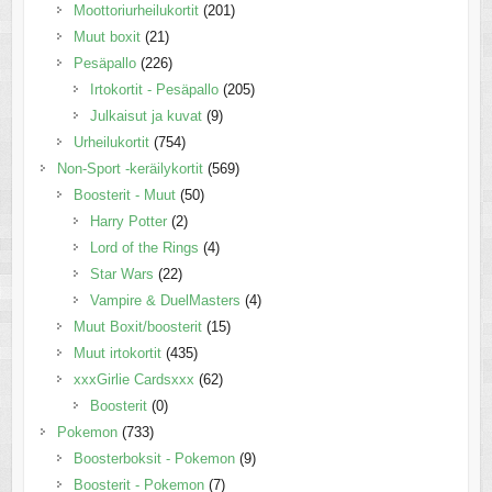
Moottoriurheilukortit
(201)
Muut boxit
(21)
Pesäpallo
(226)
Irtokortit - Pesäpallo
(205)
Julkaisut ja kuvat
(9)
Urheilukortit
(754)
Non-Sport -keräilykortit
(569)
Boosterit - Muut
(50)
Harry Potter
(2)
Lord of the Rings
(4)
Star Wars
(22)
Vampire & DuelMasters
(4)
Muut Boxit/boosterit
(15)
Muut irtokortit
(435)
xxxGirlie Cardsxxx
(62)
Boosterit
(0)
Pokemon
(733)
Boosterboksit - Pokemon
(9)
Boosterit - Pokemon
(7)