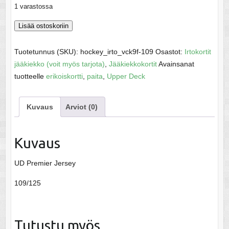
1 varastossa
Bellemare,
Lisää ostoskoriin
Pierre-
Edouard
Tuotetunnus (SKU):
hockey_irto_vck9f-109
Osastot:
Irtokortit
-
jääkiekko (voit myös tarjota)
,
Jääkiekkokortit
Avainsanat
NHL
tuotteelle
erikoiskortti
,
paita
,
Upper Deck
2014-
15
Kuvaus
Arviot (0)
määrä
Kuvaus
UD Premier Jersey
109/125
Tutustu myös