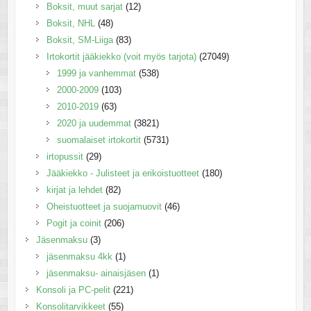
Boksit, muut sarjat
(12)
Boksit, NHL
(48)
Boksit, SM-Liiga
(83)
Irtokortit jääkiekko (voit myös tarjota)
(27049)
1999 ja vanhemmat
(538)
2000-2009
(103)
2010-2019
(63)
2020 ja uudemmat
(3821)
suomalaiset irtokortit
(5731)
irtopussit
(29)
Jääkiekko - Julisteet ja erikoistuotteet
(180)
kirjat ja lehdet
(82)
Oheistuotteet ja suojamuovit
(46)
Pogit ja coinit
(206)
Jäsenmaksu
(3)
jäsenmaksu 4kk
(1)
jäsenmaksu- ainaisjäsen
(1)
Konsoli ja PC-pelit
(221)
Konsolitarvikkeet
(55)