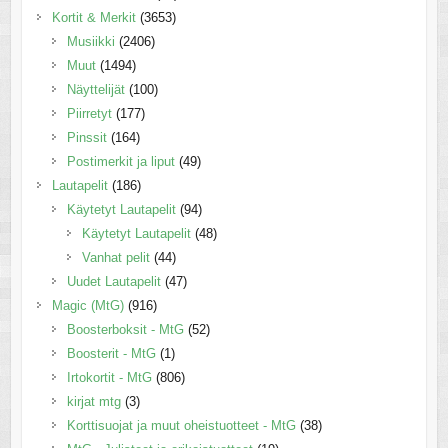
Kortit & Merkit
(3653)
Musiikki
(2406)
Muut
(1494)
Näyttelijät
(100)
Piirretyt
(177)
Pinssit
(164)
Postimerkit ja liput
(49)
Lautapelit
(186)
Käytetyt Lautapelit
(94)
Käytetyt Lautapelit
(48)
Vanhat pelit
(44)
Uudet Lautapelit
(47)
Magic (MtG)
(916)
Boosterboksit - MtG
(52)
Boosterit - MtG
(1)
Irtokortit - MtG
(806)
kirjat mtg
(3)
Korttisuojat ja muut oheistuotteet - MtG
(38)