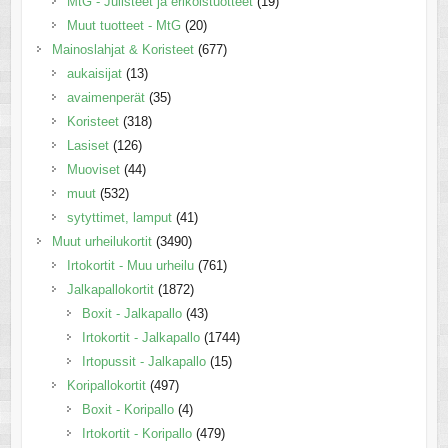
MtG - Julisteet ja erikoistuotteet
(19)
Muut tuotteet - MtG
(20)
Mainoslahjat & Koristeet
(677)
aukaisijat
(13)
avaimenperät
(35)
Koristeet
(318)
Lasiset
(126)
Muoviset
(44)
muut
(532)
sytyttimet, lamput
(41)
Muut urheilukortit
(3490)
Irtokortit - Muu urheilu
(761)
Jalkapallokortit
(1872)
Boxit - Jalkapallo
(43)
Irtokortit - Jalkapallo
(1744)
Irtopussit - Jalkapallo
(15)
Koripallokortit
(497)
Boxit - Koripallo
(4)
Irtokortit - Koripallo
(479)