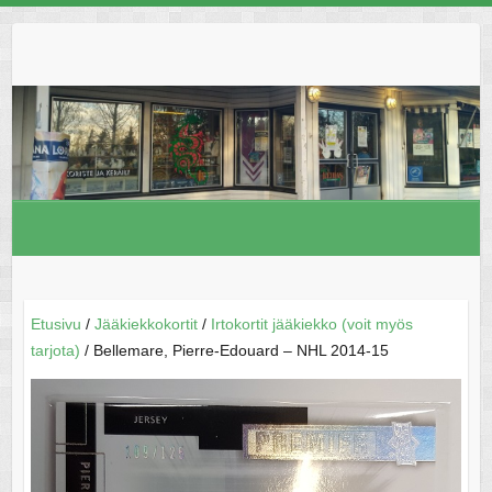
Skip
to
content
Etusivu
/
Jääkiekkokortit
/
Irtokortit jääkiekko (voit myös
tarjota)
/ Bellemare, Pierre-Edouard – NHL 2014-15