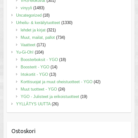
VHS-elokuvat
(301)
vinyyli
(1483)
Uncategorized
(18)
Urheilu- & keräilytuotteet
(1330)
lehdet ja kirjat
(321)
Muut, mailat, pallot
(734)
Vaatteet
(171)
Yu-Gi-Oh!
(104)
Boosterboksit - YGO
(18)
Boosterit - YGO
(14)
Irtokortit - YGO
(13)
Korttisuojat ja muut oheistuotteet - YGO
(42)
Muut tuotteet - YGO
(24)
YGO - Julisteet ja erikoistuotteet
(19)
YYLLÄTYS UUTTA
(26)
Ostoskori