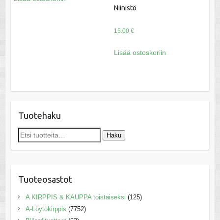
Niinistö
15.00
€
Lisää ostoskoriin
Tuotehaku
Etsi:
Haku
Tuoteosastot
A KIRPPIS & KAUPPA toistaiseksi
(125)
A-Löytökirppis
(7752)