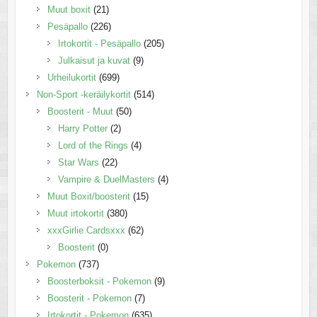
Muut boxit
(21)
Pesäpallo
(226)
Irtokortit - Pesäpallo
(205)
Julkaisut ja kuvat
(9)
Urheilukortit
(699)
Non-Sport -keräilykortit
(514)
Boosterit - Muut
(50)
Harry Potter
(2)
Lord of the Rings
(4)
Star Wars
(22)
Vampire & DuelMasters
(4)
Muut Boxit/boosterit
(15)
Muut irtokortit
(380)
xxxGirlie Cardsxxx
(62)
Boosterit
(0)
Pokemon
(737)
Boosterboksit - Pokemon
(9)
Boosterit - Pokemon
(7)
Irtokortit - Pokemon
(635)