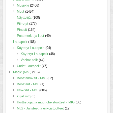
Musiikki
(2406)
Muut
(1494)
Näyttelijät
(100)
Piirretyt
(177)
Pinssit
(164)
Postimerkit ja liput
(49)
Lautapelit
(186)
Käytetyt Lautapelit
(94)
Käytetyt Lautapelit
(48)
Vanhat pelit
(44)
Uudet Lautapelit
(47)
Magic (MtG)
(916)
Boosterboksit - MtG
(52)
Boosterit - MtG
(1)
Irtokortit - MtG
(806)
kirjat mtg
(3)
Korttisuojat ja muut oheistuotteet - MtG
(38)
MtG - Julisteet ja erikoistuotteet
(19)