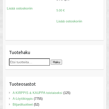
Lisää ostoskoriin
5.00
€
Lisää ostoskoriin
Tuotehaku
Etsi:
Haku
Tuoteosastot
A KIRPPIS & KAUPPA toistaiseksi
(125)
A-Löytökirppis
(7755)
Biljardituotteet
(52)