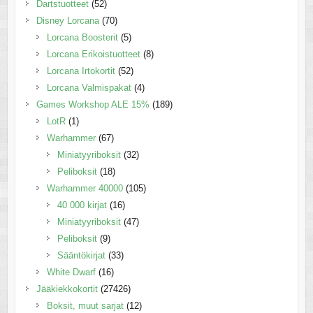
Dartstuotteet
(52)
Disney Lorcana
(70)
Lorcana Boosterit
(5)
Lorcana Erikoistuotteet
(8)
Lorcana Irtokortit
(52)
Lorcana Valmispakat
(4)
Games Workshop ALE 15%
(189)
LotR
(1)
Warhammer
(67)
Miniatyyriboksit
(32)
Peliboksit
(18)
Warhammer 40000
(105)
40 000 kirjat
(16)
Miniatyyriboksit
(47)
Peliboksit
(9)
Sääntökirjat
(33)
White Dwarf
(16)
Jääkiekkokortit
(27426)
Boksit, muut sarjat
(12)