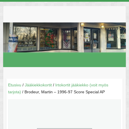
Skip
to
content
Etusivu
/
Jääkiekkokortit
/
Irtokortit jääkiekko (voit myös
tarjota)
/ Brodeur, Martin – 1996-97 Score Special AP