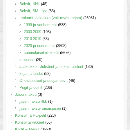
Boksit, NHL
(48)
Boksit, SM-Liiga
(83)
Irtokortit jääkiekko (voit myös tarjota)
(26981)
1999 ja vanhemmat
(538)
2000-2009
(103)
2010-2019
(63)
2020 ja uudemmat
(3808)
suomalaiset irtokortit
(5676)
irtopussit
(29)
Jääkiekko - Julisteet ja erikoistuotteet
(180)
kirjat ja lehdet
(82)
Oheistuotteet ja suojamuovit
(46)
Pogit ja coinit
(206)
Jäsenmaksu
(3)
jäsenmaksu 4kk
(1)
jäsenmaksu- ainaisjäsen
(1)
Konsoli ja PC-pelit
(223)
Konsolitarvikkeet
(56)
Kortit & Merkit
(3653)