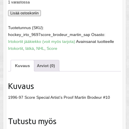
1 varastossa
Brodeur,
Lisää ostoskoriin
Martin
-
Tuotetunnus (SKU):
1996-
hockey_irto_9697score_brodeur_martin_sap
Osasto:
97
Irtokortit jääkiekko (voit myös tarjota)
Avainsanat tuotteelle
Score
Irtokortit
,
lätkä
,
NHL
,
Score
Special
AP
Kuvaus
Arviot (0)
määrä
Kuvaus
1996-97 Score Special Artist’s Proof Martin Brodeur #10
Tutustu myös