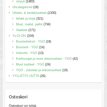
vinyyli
(1483)
Uncategorized
(18)
Urheilu- & keräilytuotteet
(1330)
lehdet ja kirjat
(321)
Muut, mailat, pallot
(734)
Vaatteet
(171)
Yu-Gi-Oh!
(104)
Boosterboksit - YGO
(18)
Boosterit - YGO
(14)
Irtokortit - YGO
(13)
Korttisuojat ja muut oheistuotteet - YGO
(42)
Muut tuotteet - YGO
(24)
YGO - Julisteet ja erikoistuotteet
(19)
YYLLÄTYS UUTTA
(26)
Ostoskori
Ostoskori on tyhjä.