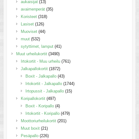
aukaisijat
(13)
avaimenperät
(35)
Koristeet
(318)
Lasiset
(126)
Muoviset
(44)
muut
(532)
sytyttimet, lamput
(41)
Muut urheilukortit
(3490)
Irtokortit - Muu urheilu
(761)
Jalkapallokortit
(1872)
Boxit - Jalkapallo
(43)
Irtokortit - Jalkapallo
(1744)
Irtopussit - Jalkapallo
(15)
Koripallokortit
(497)
Boxit - Koripallo
(4)
Irtokortit - Koripallo
(479)
Moottoriurheilukortit
(201)
Muut boxit
(21)
Pesäpallo
(226)