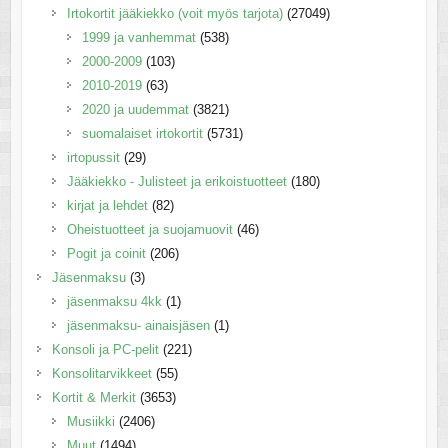
Irtokortit jääkiekko (voit myös tarjota)
(27049)
1999 ja vanhemmat
(538)
2000-2009
(103)
2010-2019
(63)
2020 ja uudemmat
(3821)
suomalaiset irtokortit
(5731)
irtopussit
(29)
Jääkiekko - Julisteet ja erikoistuotteet
(180)
kirjat ja lehdet
(82)
Oheistuotteet ja suojamuovit
(46)
Pogit ja coinit
(206)
Jäsenmaksu
(3)
jäsenmaksu 4kk
(1)
jäsenmaksu- ainaisjäsen
(1)
Konsoli ja PC-pelit
(221)
Konsolitarvikkeet
(55)
Kortit & Merkit
(3653)
Musiikki
(2406)
Muut
(1494)