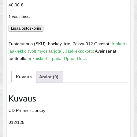
40.00
€
1 varastossa
Ekblad,
Lisää ostoskoriin
Aaron
-
Tuotetunnus (SKU):
hockey_irto_7gkzv-012
Osastot:
Irtokortit
NHL
jääkiekko (voit myös tarjota)
,
Jääkiekkokortit
Avainsanat
2014-
tuotteelle
erikoiskortti
,
paita
,
Upper Deck
15
määrä
Kuvaus
Arviot (0)
Kuvaus
UD Premier Jersey
012/125