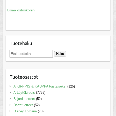
Lisää ostoskoriin
Tuotehaku
Etsi:
Haku
Tuoteosastot
A KIRPPIS & KAUPPA toistaiseksi
(125)
A-Löytökirppis
(7753)
Biljardituotteet
(52)
Dartstuotteet
(52)
Disney Lorcana
(70)