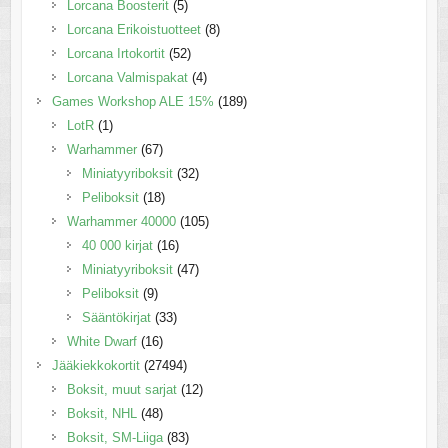
Lorcana Boosterit
(5)
Lorcana Erikoistuotteet
(8)
Lorcana Irtokortit
(52)
Lorcana Valmispakat
(4)
Games Workshop ALE 15%
(189)
LotR
(1)
Warhammer
(67)
Miniatyyriboksit
(32)
Peliboksit
(18)
Warhammer 40000
(105)
40 000 kirjat
(16)
Miniatyyriboksit
(47)
Peliboksit
(9)
Sääntökirjat
(33)
White Dwarf
(16)
Jääkiekkokortit
(27494)
Boksit, muut sarjat
(12)
Boksit, NHL
(48)
Boksit, SM-Liiga
(83)