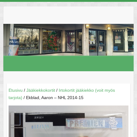
Skip
to
content
Etusivu
/
Jääkiekkokortit
/
Irtokortit jääkiekko (voit myös
tarjota)
/ Ekblad, Aaron – NHL 2014-15