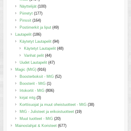
Näyttelijät
(100)
Piirretyt
(177)
Pinssit
(164)
Postimerkit ja liput
(49)
Lautapelit
(186)
Käytetyt Lautapelit
(94)
Käytetyt Lautapelit
(48)
Vanhat pelit
(44)
Uudet Lautapelit
(47)
Magic (MtG)
(916)
Boosterboksit - MtG
(52)
Boosterit - MtG
(1)
Irtokortit - MtG
(806)
kirjat mtg
(3)
Korttisuojat ja muut oheistuotteet - MtG
(38)
MtG - Julisteet ja erikoistuotteet
(19)
Muut tuotteet - MtG
(20)
Mainoslahjat & Koristeet
(677)