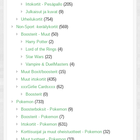
Irtokortit - Pesäpallo
(205)
Julkaisut ja kuvat
(9)
Urheilukortit
(754)
Non-Sport -keräilykortit
(569)
Boosterit - Muut
(50)
Harry Potter
(2)
Lord of the Rings
(4)
Star Wars
(22)
Vampire & DuelMasters
(4)
Muut Boxit/boosterit
(15)
Muut irtokortit
(435)
xxxGirlie Cardsxxx
(62)
Boosterit
(0)
Pokemon
(733)
Boosterboksit - Pokemon
(9)
Boosterit - Pokemon
(7)
Irtokortit - Pokemon
(631)
Korttisuojat ja muut oheistuotteet - Pokemon
(32)
Muut tuotteet - Pokemon
(33)