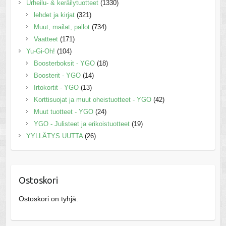
Urheilu- & keräilytuotteet
(1330)
lehdet ja kirjat
(321)
Muut, mailat, pallot
(734)
Vaatteet
(171)
Yu-Gi-Oh!
(104)
Boosterboksit - YGO
(18)
Boosterit - YGO
(14)
Irtokortit - YGO
(13)
Korttisuojat ja muut oheistuotteet - YGO
(42)
Muut tuotteet - YGO
(24)
YGO - Julisteet ja erikoistuotteet
(19)
YYLLÄTYS UUTTA
(26)
Ostoskori
Ostoskori on tyhjä.