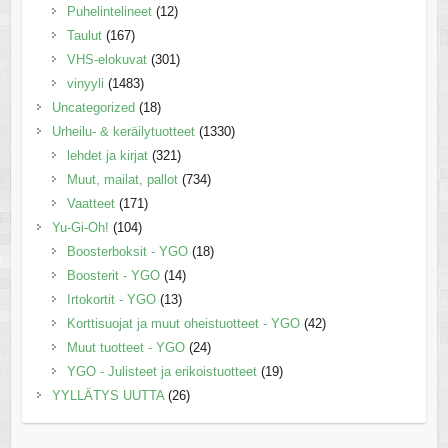
Puhelintelineet
(12)
Taulut
(167)
VHS-elokuvat
(301)
vinyyli
(1483)
Uncategorized
(18)
Urheilu- & keräilytuotteet
(1330)
lehdet ja kirjat
(321)
Muut, mailat, pallot
(734)
Vaatteet
(171)
Yu-Gi-Oh!
(104)
Boosterboksit - YGO
(18)
Boosterit - YGO
(14)
Irtokortit - YGO
(13)
Korttisuojat ja muut oheistuotteet - YGO
(42)
Muut tuotteet - YGO
(24)
YGO - Julisteet ja erikoistuotteet
(19)
YYLLÄTYS UUTTA
(26)