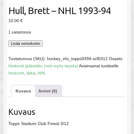
Hull, Brett – NHL 1993-94
10.00
€
1 varastossa
Hull,
Lisää ostoskoriin
Brett
-
Tuotetunnus (SKU):
hockey_irto_topps9394-scf0312
Osasto:
NHL
Irtokortit jääkiekko (voit myös tarjota)
Avainsanat tuotteelle
1993-
Irtokortit
,
lätkä
,
NHL
94
määrä
Kuvaus
Arviot (0)
Kuvaus
Topps Stadium Club Finest 3/12