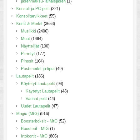
jäsenmaksu- ainaisjäsen
(1)
Konsoli ja PC-pelit
(221)
Konsolitarvikkeet
(55)
Kortit & Merkit
(3653)
Musiikki
(2406)
Muut
(1494)
Näyttelijät
(100)
Piirretyt
(177)
Pinssit
(164)
Postimerkit ja liput
(49)
Lautapelit
(186)
Käytetyt Lautapelit
(94)
Käytetyt Lautapelit
(48)
Vanhat pelit
(44)
Uudet Lautapelit
(47)
Magic (MtG)
(916)
Boosterboksit - MtG
(52)
Boosterit - MtG
(1)
Irtokortit - MtG
(806)