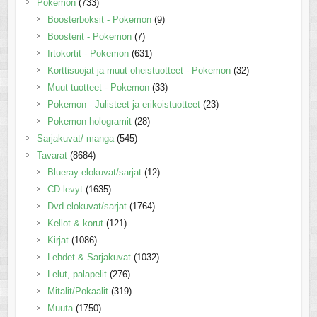
Pokemon
(733)
Boosterboksit - Pokemon
(9)
Boosterit - Pokemon
(7)
Irtokortit - Pokemon
(631)
Korttisuojat ja muut oheistuotteet - Pokemon
(32)
Muut tuotteet - Pokemon
(33)
Pokemon - Julisteet ja erikoistuotteet
(23)
Pokemon hologramit
(28)
Sarjakuvat/ manga
(545)
Tavarat
(8684)
Blueray elokuvat/sarjat
(12)
CD-levyt
(1635)
Dvd elokuvat/sarjat
(1764)
Kellot & korut
(121)
Kirjat
(1086)
Lehdet & Sarjakuvat
(1032)
Lelut, palapelit
(276)
Mitalit/Pokaalit
(319)
Muuta
(1750)