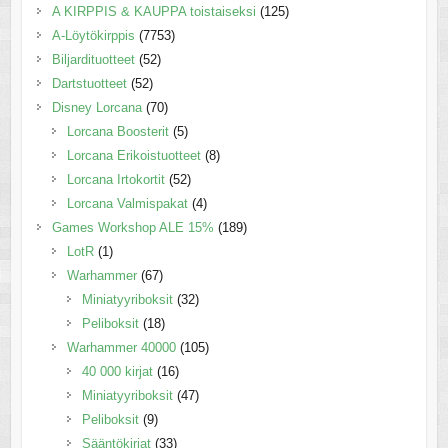
A KIRPPIS & KAUPPA toistaiseksi
(125)
A-Löytökirppis
(7753)
Biljardituotteet
(52)
Dartstuotteet
(52)
Disney Lorcana
(70)
Lorcana Boosterit
(5)
Lorcana Erikoistuotteet
(8)
Lorcana Irtokortit
(52)
Lorcana Valmispakat
(4)
Games Workshop ALE 15%
(189)
LotR
(1)
Warhammer
(67)
Miniatyyriboksit
(32)
Peliboksit
(18)
Warhammer 40000
(105)
40 000 kirjat
(16)
Miniatyyriboksit
(47)
Peliboksit
(9)
Sääntökirjat
(33)