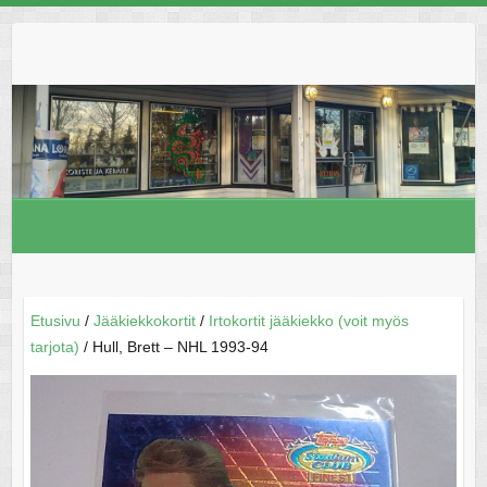
Skip
to
content
Etusivu
/
Jääkiekkokortit
/
Irtokortit jääkiekko (voit myös
tarjota)
/ Hull, Brett – NHL 1993-94