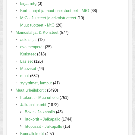
kirjat mtg
(3)
Korttisuojat ja muut oheistuotteet - MtG
(38)
MtG - Julisteet ja erikoistuotteet
(19)
Muut tuotteet - MtG
(20)
Mainoslahjat & Koristeet
(677)
aukaisijat
(13)
avaimenperät
(35)
Koristeet
(318)
Lasiset
(126)
Muoviset
(44)
muut
(532)
sytyttimet, lamput
(41)
Muut urheilukortit
(3490)
Irtokortit - Muu urheilu
(761)
Jalkapallokortit
(1872)
Boxit - Jalkapallo
(43)
Irtokortit - Jalkapallo
(1744)
Irtopussit - Jalkapallo
(15)
Koripallokortit
(497)