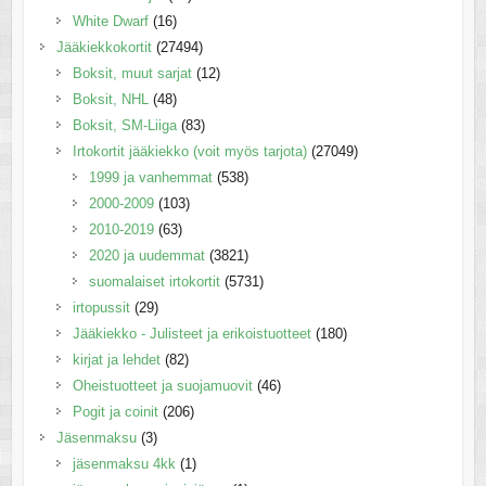
White Dwarf
(16)
Jääkiekkokortit
(27494)
Boksit, muut sarjat
(12)
Boksit, NHL
(48)
Boksit, SM-Liiga
(83)
Irtokortit jääkiekko (voit myös tarjota)
(27049)
1999 ja vanhemmat
(538)
2000-2009
(103)
2010-2019
(63)
2020 ja uudemmat
(3821)
suomalaiset irtokortit
(5731)
irtopussit
(29)
Jääkiekko - Julisteet ja erikoistuotteet
(180)
kirjat ja lehdet
(82)
Oheistuotteet ja suojamuovit
(46)
Pogit ja coinit
(206)
Jäsenmaksu
(3)
jäsenmaksu 4kk
(1)