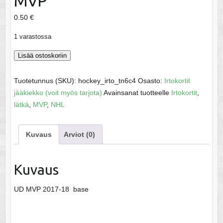
MVP
0.50
€
1 varastossa
Jarnkrok,
Lisää ostoskoriin
Calle
-
Tuotetunnus (SKU):
hockey_irto_tn6c4
Osasto:
Irtokortit
2017-
jääkiekko (voit myös tarjota)
Avainsanat tuotteelle
Irtokortit
,
18
lätkä
,
MVP
,
NHL
MVP
määrä
Kuvaus
Arviot (0)
Kuvaus
UD MVP 2017-18 base