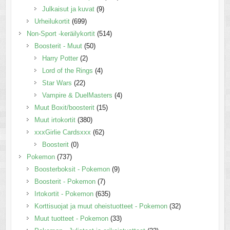
Julkaisut ja kuvat
(9)
Urheilukortit
(699)
Non-Sport -keräilykortit
(514)
Boosterit - Muut
(50)
Harry Potter
(2)
Lord of the Rings
(4)
Star Wars
(22)
Vampire & DuelMasters
(4)
Muut Boxit/boosterit
(15)
Muut irtokortit
(380)
xxxGirlie Cardsxxx
(62)
Boosterit
(0)
Pokemon
(737)
Boosterboksit - Pokemon
(9)
Boosterit - Pokemon
(7)
Irtokortit - Pokemon
(635)
Korttisuojat ja muut oheistuotteet - Pokemon
(32)
Muut tuotteet - Pokemon
(33)