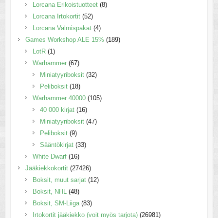
Lorcana Erikoistuotteet
(8)
Lorcana Irtokortit
(52)
Lorcana Valmispakat
(4)
Games Workshop ALE 15%
(189)
LotR
(1)
Warhammer
(67)
Miniatyyriboksit
(32)
Peliboksit
(18)
Warhammer 40000
(105)
40 000 kirjat
(16)
Miniatyyriboksit
(47)
Peliboksit
(9)
Sääntökirjat
(33)
White Dwarf
(16)
Jääkiekkokortit
(27426)
Boksit, muut sarjat
(12)
Boksit, NHL
(48)
Boksit, SM-Liiga
(83)
Irtokortit jääkiekko (voit myös tarjota)
(26981)