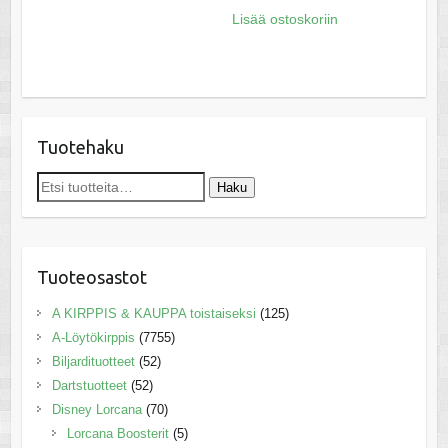
Lisää ostoskoriin
Tuotehaku
Etsi:
Haku
Tuoteosastot
A KIRPPIS & KAUPPA toistaiseksi
(125)
A-Löytökirppis
(7755)
Biljardituotteet
(52)
Dartstuotteet
(52)
Disney Lorcana
(70)
Lorcana Boosterit
(5)