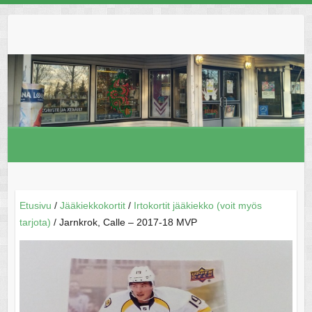
Skip
to
content
Etusivu
/
Jääkiekkokortit
/
Irtokortit jääkiekko (voit myös
tarjota)
/ Jarnkrok, Calle – 2017-18 MVP