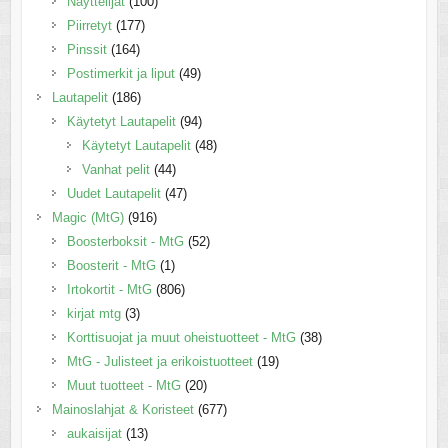
Näyttelijät
(100)
Piirretyt
(177)
Pinssit
(164)
Postimerkit ja liput
(49)
Lautapelit
(186)
Käytetyt Lautapelit
(94)
Käytetyt Lautapelit
(48)
Vanhat pelit
(44)
Uudet Lautapelit
(47)
Magic (MtG)
(916)
Boosterboksit - MtG
(52)
Boosterit - MtG
(1)
Irtokortit - MtG
(806)
kirjat mtg
(3)
Korttisuojat ja muut oheistuotteet - MtG
(38)
MtG - Julisteet ja erikoistuotteet
(19)
Muut tuotteet - MtG
(20)
Mainoslahjat & Koristeet
(677)
aukaisijat
(13)