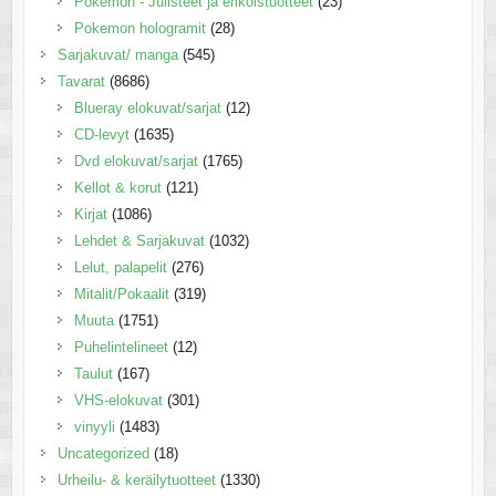
Pokemon - Julisteet ja erikoistuotteet
(23)
Pokemon hologramit
(28)
Sarjakuvat/ manga
(545)
Tavarat
(8686)
Blueray elokuvat/sarjat
(12)
CD-levyt
(1635)
Dvd elokuvat/sarjat
(1765)
Kellot & korut
(121)
Kirjat
(1086)
Lehdet & Sarjakuvat
(1032)
Lelut, palapelit
(276)
Mitalit/Pokaalit
(319)
Muuta
(1751)
Puhelintelineet
(12)
Taulut
(167)
VHS-elokuvat
(301)
vinyyli
(1483)
Uncategorized
(18)
Urheilu- & keräilytuotteet
(1330)