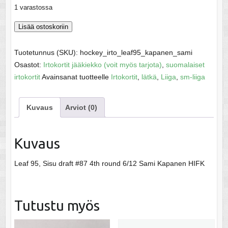
1 varastossa
Kapanen,
Lisää ostoskoriin
Sami
-
Tuotetunnus (SKU):
hockey_irto_leaf95_kapanen_sami
SM-
Osastot:
Irtokortit jääkiekko (voit myös tarjota)
,
suomalaiset
Liiga
irtokortit
Avainsanat tuotteelle
Irtokortit
,
lätkä
,
Liiga
,
sm-liiga
1995
määrä
Kuvaus
Arviot (0)
Kuvaus
Leaf 95, Sisu draft #87 4th round 6/12 Sami Kapanen HIFK
Tutustu myös