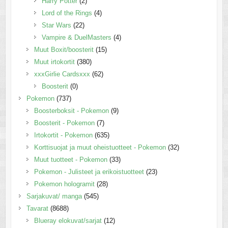
Harry Potter
(2)
Lord of the Rings
(4)
Star Wars
(22)
Vampire & DuelMasters
(4)
Muut Boxit/boosterit
(15)
Muut irtokortit
(380)
xxxGirlie Cardsxxx
(62)
Boosterit
(0)
Pokemon
(737)
Boosterboksit - Pokemon
(9)
Boosterit - Pokemon
(7)
Irtokortit - Pokemon
(635)
Korttisuojat ja muut oheistuotteet - Pokemon
(32)
Muut tuotteet - Pokemon
(33)
Pokemon - Julisteet ja erikoistuotteet
(23)
Pokemon hologramit
(28)
Sarjakuvat/ manga
(545)
Tavarat
(8688)
Blueray elokuvat/sarjat
(12)