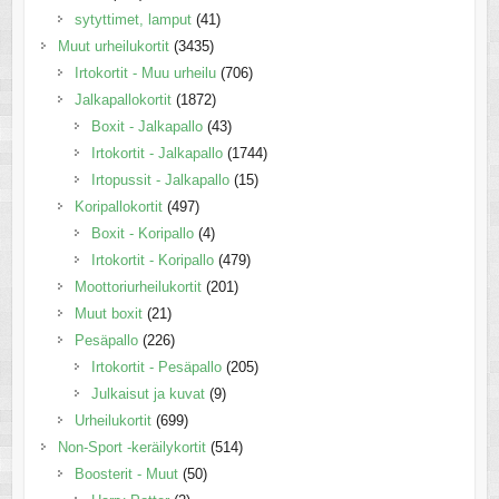
sytyttimet, lamput
(41)
Muut urheilukortit
(3435)
Irtokortit - Muu urheilu
(706)
Jalkapallokortit
(1872)
Boxit - Jalkapallo
(43)
Irtokortit - Jalkapallo
(1744)
Irtopussit - Jalkapallo
(15)
Koripallokortit
(497)
Boxit - Koripallo
(4)
Irtokortit - Koripallo
(479)
Moottoriurheilukortit
(201)
Muut boxit
(21)
Pesäpallo
(226)
Irtokortit - Pesäpallo
(205)
Julkaisut ja kuvat
(9)
Urheilukortit
(699)
Non-Sport -keräilykortit
(514)
Boosterit - Muut
(50)