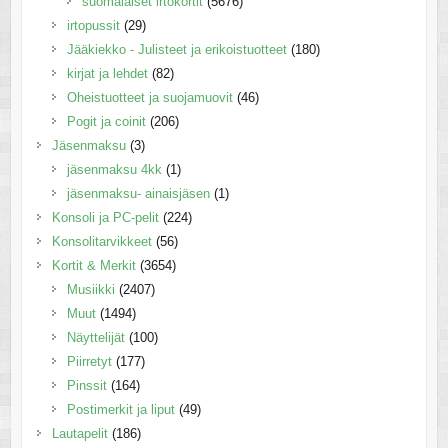
suomalaiset irtokortit
(5676)
irtopussit
(29)
Jääkiekko - Julisteet ja erikoistuotteet
(180)
kirjat ja lehdet
(82)
Oheistuotteet ja suojamuovit
(46)
Pogit ja coinit
(206)
Jäsenmaksu
(3)
jäsenmaksu 4kk
(1)
jäsenmaksu- ainaisjäsen
(1)
Konsoli ja PC-pelit
(224)
Konsolitarvikkeet
(56)
Kortit & Merkit
(3654)
Musiikki
(2407)
Muut
(1494)
Näyttelijät
(100)
Piirretyt
(177)
Pinssit
(164)
Postimerkit ja liput
(49)
Lautapelit
(186)