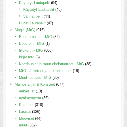
Käytetyt Lautapelit
(94)
Käytetyt Lautapelit
(48)
Vanhat pelit
(44)
Uudet Lautapelit
(47)
Magic (MtG)
(916)
Boosterboksit - MtG
(52)
Boosterit - MtG
(1)
Irtokortit - MtG
(806)
kirjat mtg
(3)
Korttisuojat ja muut oheistuotteet - MtG
(38)
MtG - Julisteet ja erikoistuotteet
(19)
Muut tuotteet - MtG
(20)
Mainoslahjat & Koristeet
(677)
aukaisijat
(13)
avaimenperät
(35)
Koristeet
(318)
Lasiset
(126)
Muoviset
(44)
muut
(532)