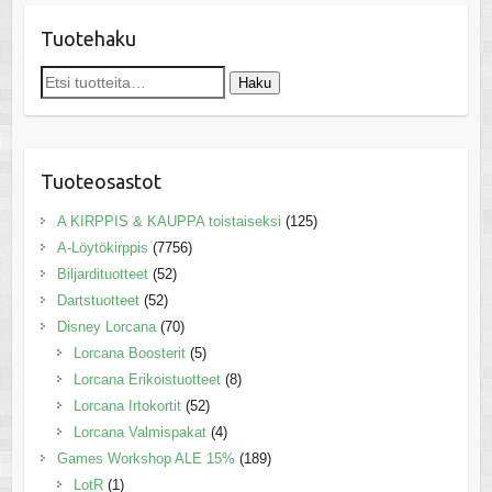
Tuotehaku
Etsi:
Haku
Tuoteosastot
A KIRPPIS & KAUPPA toistaiseksi
(125)
A-Löytökirppis
(7756)
Biljardituotteet
(52)
Dartstuotteet
(52)
Disney Lorcana
(70)
Lorcana Boosterit
(5)
Lorcana Erikoistuotteet
(8)
Lorcana Irtokortit
(52)
Lorcana Valmispakat
(4)
Games Workshop ALE 15%
(189)
LotR
(1)