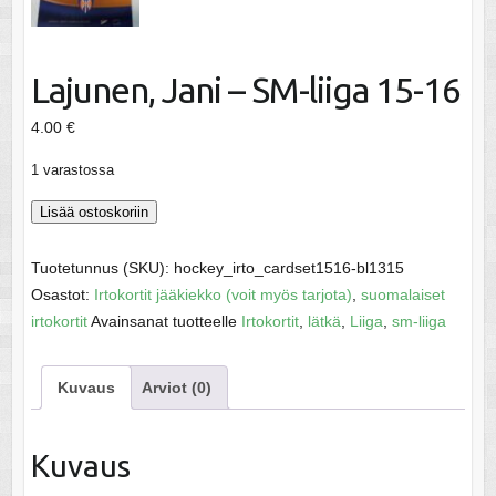
Lajunen, Jani – SM-liiga 15-16
4.00
€
1 varastossa
Lajunen,
Lisää ostoskoriin
Jani
-
Tuotetunnus (SKU):
hockey_irto_cardset1516-bl1315
SM-
Osastot:
Irtokortit jääkiekko (voit myös tarjota)
,
suomalaiset
liiga
irtokortit
Avainsanat tuotteelle
Irtokortit
,
lätkä
,
Liiga
,
sm-liiga
15-
16
Kuvaus
Arviot (0)
määrä
Kuvaus