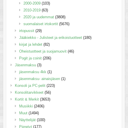
2000-2009
(103)
2010-2019
(63)
2020 ja uudemmat
(3808)
suomalaiset irtokortit
(5676)
irtopussit
(29)
Jääkiekko - Julisteet ja erikoistuotteet
(180)
kirjat ja lehdet
(82)
Oheistuotteet ja suojamuovit
(46)
Pogit ja coinit
(206)
Jäsenmaksu
(3)
jäsenmaksu 4kk
(1)
jäsenmaksu- ainaisjäsen
(1)
Konsoli ja PC-pelit
(223)
Konsolitarvikkeet
(56)
Kortit & Merkit
(3653)
Musiikki
(2406)
Muut
(1494)
Näyttelijät
(100)
Piirretyt
(177)