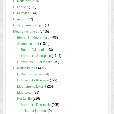
Koristeet
(318)
Lasiset
(126)
Muoviset
(44)
muut
(532)
sytyttimet, lamput
(41)
Muut urheilukortit
(3435)
Irtokortit - Muu urheilu
(706)
Jalkapallokortit
(1872)
Boxit - Jalkapallo
(43)
Irtokortit - Jalkapallo
(1744)
Irtopussit - Jalkapallo
(15)
Koripallokortit
(497)
Boxit - Koripallo
(4)
Irtokortit - Koripallo
(479)
Moottoriurheilukortit
(201)
Muut boxit
(21)
Pesäpallo
(226)
Irtokortit - Pesäpallo
(205)
Julkaisut ja kuvat
(9)