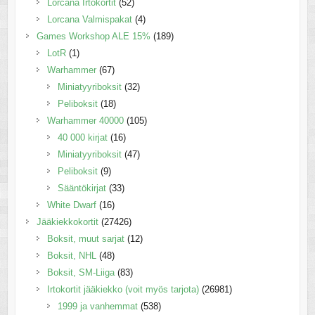
Lorcana Irtokortit
(52)
Lorcana Valmispakat
(4)
Games Workshop ALE 15%
(189)
LotR
(1)
Warhammer
(67)
Miniatyyriboksit
(32)
Peliboksit
(18)
Warhammer 40000
(105)
40 000 kirjat
(16)
Miniatyyriboksit
(47)
Peliboksit
(9)
Sääntökirjat
(33)
White Dwarf
(16)
Jääkiekkokortit
(27426)
Boksit, muut sarjat
(12)
Boksit, NHL
(48)
Boksit, SM-Liiga
(83)
Irtokortit jääkiekko (voit myös tarjota)
(26981)
1999 ja vanhemmat
(538)