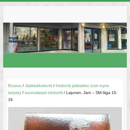
Skip
to
content
Etusivu
/
Jääkiekkokortit
/
Irtokortit jääkiekko (voit myös
tarjota)
/
suomalaiset irtokortit
/ Lajunen, Jani – SM-liiga 15-
16