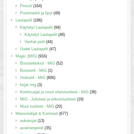
Pinssit
(164)
Postimerkit ja liput
(49)
Lautapelit
(186)
Käytetyt Lautapelit
(94)
Käytetyt Lautapelit
(48)
Vanhat pelit
(44)
Uudet Lautapelit
(47)
Magic (MtG)
(916)
Boosterboksit - MtG
(52)
Boosterit - MtG
(1)
Irtokortit - MtG
(806)
kirjat mtg
(3)
Korttisuojat ja muut oheistuotteet - MtG
(38)
MtG - Julisteet ja erikoistuotteet
(19)
Muut tuotteet - MtG
(20)
Mainoslahjat & Koristeet
(677)
aukaisijat
(13)
avaimenperät
(35)