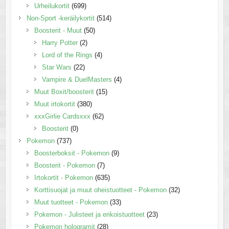
Urheilukortit
(699)
Non-Sport -keräilykortit
(514)
Boosterit - Muut
(50)
Harry Potter
(2)
Lord of the Rings
(4)
Star Wars
(22)
Vampire & DuelMasters
(4)
Muut Boxit/boosterit
(15)
Muut irtokortit
(380)
xxxGirlie Cardsxxx
(62)
Boosterit
(0)
Pokemon
(737)
Boosterboksit - Pokemon
(9)
Boosterit - Pokemon
(7)
Irtokortit - Pokemon
(635)
Korttisuojat ja muut oheistuotteet - Pokemon
(32)
Muut tuotteet - Pokemon
(33)
Pokemon - Julisteet ja erikoistuotteet
(23)
Pokemon hologramit
(28)