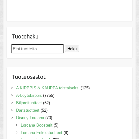
Tuotehaku
Etsi:
Haku
Tuoteosastot
A KIRPPIS & KAUPPA toistaiseksi
(125)
A-Löytökirppis
(7755)
Biljardituotteet
(52)
Dartstuotteet
(52)
Disney Lorcana
(70)
Lorcana Boosterit
(5)
Lorcana Erikoistuotteet
(8)