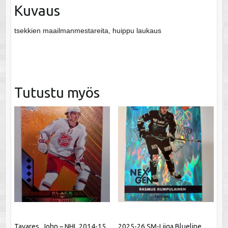
Kuvaus
tsekkien maailmanmestareita, huippu laukaus
Tutustu myös
Tavares, John – NHL 2014-15
2025-26 SM-Liiga Blueline