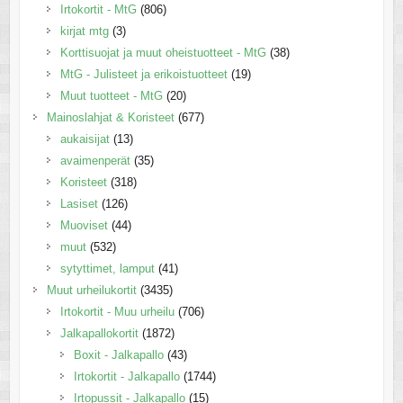
Irtokortit - MtG
(806)
kirjat mtg
(3)
Korttisuojat ja muut oheistuotteet - MtG
(38)
MtG - Julisteet ja erikoistuotteet
(19)
Muut tuotteet - MtG
(20)
Mainoslahjat & Koristeet
(677)
aukaisijat
(13)
avaimenperät
(35)
Koristeet
(318)
Lasiset
(126)
Muoviset
(44)
muut
(532)
sytyttimet, lamput
(41)
Muut urheilukortit
(3435)
Irtokortit - Muu urheilu
(706)
Jalkapallokortit
(1872)
Boxit - Jalkapallo
(43)
Irtokortit - Jalkapallo
(1744)
Irtopussit - Jalkapallo
(15)