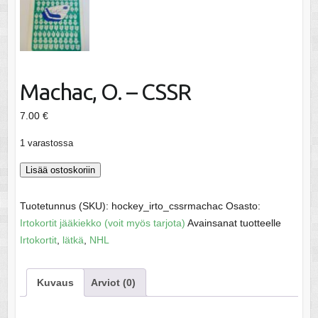
Machac, O. – CSSR
7.00
€
1 varastossa
Machac,
Lisää ostoskoriin
O.
-
Tuotetunnus (SKU):
hockey_irto_cssrmachac
Osasto:
CSSR
Irtokortit jääkiekko (voit myös tarjota)
Avainsanat tuotteelle
määrä
Irtokortit
,
lätkä
,
NHL
Kuvaus
Arviot (0)