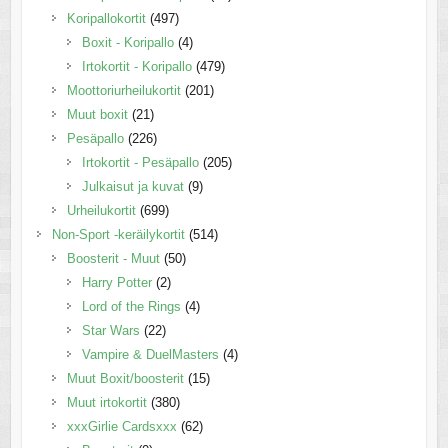
Koripallokortit
(497)
Boxit - Koripallo
(4)
Irtokortit - Koripallo
(479)
Moottoriurheilukortit
(201)
Muut boxit
(21)
Pesäpallo
(226)
Irtokortit - Pesäpallo
(205)
Julkaisut ja kuvat
(9)
Urheilukortit
(699)
Non-Sport -keräilykortit
(514)
Boosterit - Muut
(50)
Harry Potter
(2)
Lord of the Rings
(4)
Star Wars
(22)
Vampire & DuelMasters
(4)
Muut Boxit/boosterit
(15)
Muut irtokortit
(380)
xxxGirlie Cardsxxx
(62)