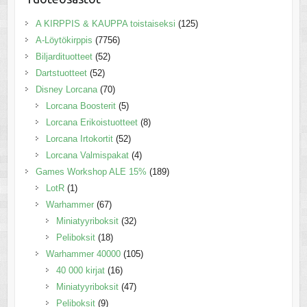
A KIRPPIS & KAUPPA toistaiseksi
(125)
A-Löytökirppis
(7756)
Biljardituotteet
(52)
Dartstuotteet
(52)
Disney Lorcana
(70)
Lorcana Boosterit
(5)
Lorcana Erikoistuotteet
(8)
Lorcana Irtokortit
(52)
Lorcana Valmispakat
(4)
Games Workshop ALE 15%
(189)
LotR
(1)
Warhammer
(67)
Miniatyyriboksit
(32)
Peliboksit
(18)
Warhammer 40000
(105)
40 000 kirjat
(16)
Miniatyyriboksit
(47)
Peliboksit
(9)