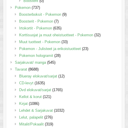
Boosterit
(0)
Pokemon
(737)
Boosterboksit - Pokemon
(9)
Boosterit - Pokemon
(7)
Irtokortit - Pokemon
(635)
Korttisuojat ja muut oheistuotteet - Pokemon
(32)
Muut tuotteet - Pokemon
(33)
Pokemon - Julisteet ja erikoistuotteet
(23)
Pokemon hologramit
(28)
Sarjakuvat/ manga
(545)
Tavarat
(8688)
Blueray elokuvat/sarjat
(12)
CD-levyt
(1635)
Dvd elokuvat/sarjat
(1765)
Kellot & korut
(121)
Kirjat
(1086)
Lehdet & Sarjakuvat
(1032)
Lelut, palapelit
(276)
Mitalit/Pokaalit
(319)