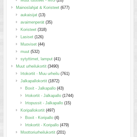
Muut tuotteet - MtG
(20)
Mainoslahjat & Koristeet
(677)
aukaisijat
(13)
avaimenperät
(35)
Koristeet
(318)
Lasiset
(126)
Muoviset
(44)
muut
(532)
sytyttimet, lamput
(41)
Muut urheilukortit
(3490)
Irtokortit - Muu urheilu
(761)
Jalkapallokortit
(1872)
Boxit - Jalkapallo
(43)
Irtokortit - Jalkapallo
(1744)
Irtopussit - Jalkapallo
(15)
Koripallokortit
(497)
Boxit - Koripallo
(4)
Irtokortit - Koripallo
(479)
Moottoriurheilukortit
(201)