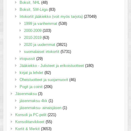
Boksit, NHL
(48)
Boksit, SM-Liiga
(83)
Irtokortit jääkiekko (voit myös tarjota)
(27049)
1999 ja vanhemmat
(538)
2000-2009
(103)
2010-2019
(63)
2020 ja uudemmat
(3821)
suomalaiset irtokortit
(5731)
irtopussit
(29)
Jääkiekko - Julisteet ja erikoistuotteet
(180)
kirjat ja lehdet
(82)
Oheistuotteet ja suojamuovit
(46)
Pogit ja coinit
(206)
Jäsenmaksu
(3)
jäsenmaksu 4kk
(1)
jäsenmaksu- ainaisjäsen
(1)
Konsoli ja PC-pelit
(221)
Konsolitarvikkeet
(55)
Kortit & Merkit
(3653)