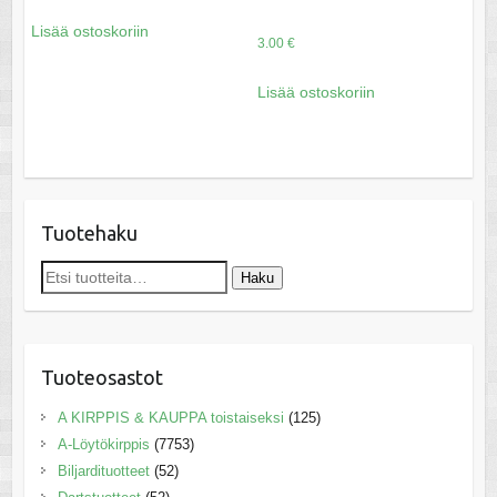
Lisää ostoskoriin
3.00
€
Lisää ostoskoriin
Tuotehaku
Etsi:
Haku
Tuoteosastot
A KIRPPIS & KAUPPA toistaiseksi
(125)
A-Löytökirppis
(7753)
Biljardituotteet
(52)