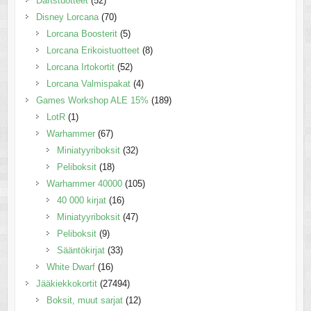
Dartstuotteet
(52)
Disney Lorcana
(70)
Lorcana Boosterit
(5)
Lorcana Erikoistuotteet
(8)
Lorcana Irtokortit
(52)
Lorcana Valmispakat
(4)
Games Workshop ALE 15%
(189)
LotR
(1)
Warhammer
(67)
Miniatyyriboksit
(32)
Peliboksit
(18)
Warhammer 40000
(105)
40 000 kirjat
(16)
Miniatyyriboksit
(47)
Peliboksit
(9)
Sääntökirjat
(33)
White Dwarf
(16)
Jääkiekkokortit
(27494)
Boksit, muut sarjat
(12)