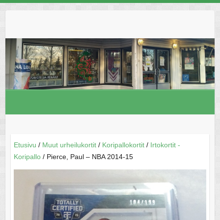
Skip
to
content
Etusivu
/
Muut urheilukortit
/
Koripallokortit
/
Irtokortit -
Koripallo
/ Pierce, Paul – NBA 2014-15