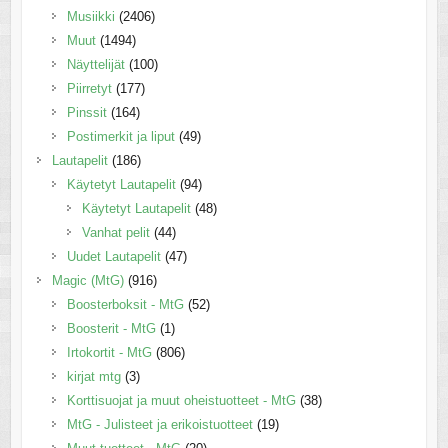
Musiikki
(2406)
Muut
(1494)
Näyttelijät
(100)
Piirretyt
(177)
Pinssit
(164)
Postimerkit ja liput
(49)
Lautapelit
(186)
Käytetyt Lautapelit
(94)
Käytetyt Lautapelit
(48)
Vanhat pelit
(44)
Uudet Lautapelit
(47)
Magic (MtG)
(916)
Boosterboksit - MtG
(52)
Boosterit - MtG
(1)
Irtokortit - MtG
(806)
kirjat mtg
(3)
Korttisuojat ja muut oheistuotteet - MtG
(38)
MtG - Julisteet ja erikoistuotteet
(19)