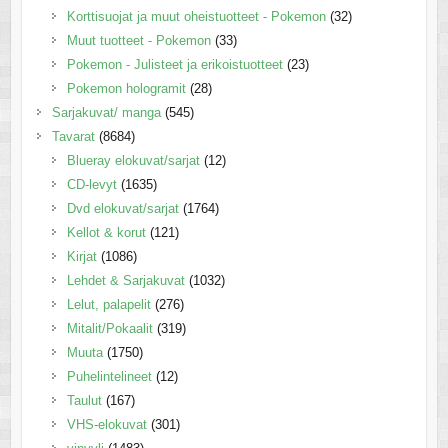
Korttisuojat ja muut oheistuotteet - Pokemon
(32)
Muut tuotteet - Pokemon
(33)
Pokemon - Julisteet ja erikoistuotteet
(23)
Pokemon hologramit
(28)
Sarjakuvat/ manga
(545)
Tavarat
(8684)
Blueray elokuvat/sarjat
(12)
CD-levyt
(1635)
Dvd elokuvat/sarjat
(1764)
Kellot & korut
(121)
Kirjat
(1086)
Lehdet & Sarjakuvat
(1032)
Lelut, palapelit
(276)
Mitalit/Pokaalit
(319)
Muuta
(1750)
Puhelintelineet
(12)
Taulut
(167)
VHS-elokuvat
(301)