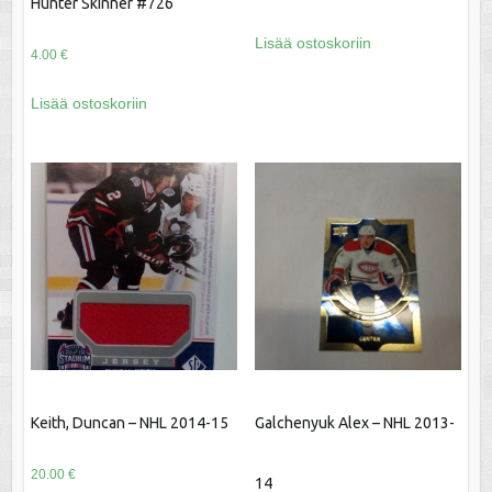
Hunter Skinner #726
Lisää ostoskoriin
4.00
€
Lisää ostoskoriin
Keith, Duncan – NHL 2014-15
Galchenyuk Alex – NHL 2013-
20.00
€
14