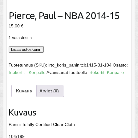
Pierce, Paul – NBA 2014-15
15.00
€
1 varastossa
Pierce,
Lisää ostoskoriin
Paul
-
Tuotetunnus (SKU):
irto_koris_paninitcb1415-31-104
Osasto:
NBA
Irtokortit - Koripallo
Avainsanat tuotteelle
Irtokortit
,
Koripallo
2014-
15
Kuvaus
Arviot (0)
määrä
Kuvaus
Panini Totally Certified Clear Cloth
104/199