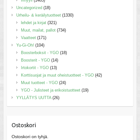
vinyyli
(1483)
Uncategorized
(18)
Urheilu- & keräilytuotteet
(1330)
lehdet ja kirjat
(321)
Muut, mailat, pallot
(734)
Vaatteet
(171)
Yu-Gi-Oh!
(104)
Boosterboksit - YGO
(18)
Boosterit - YGO
(14)
Irtokortit - YGO
(13)
Korttisuojat ja muut oheistuotteet - YGO
(42)
Muut tuotteet - YGO
(24)
YGO - Julisteet ja erikoistuotteet
(19)
YYLLÄTYS UUTTA
(26)
Ostoskori
Ostoskori on tyhjä.