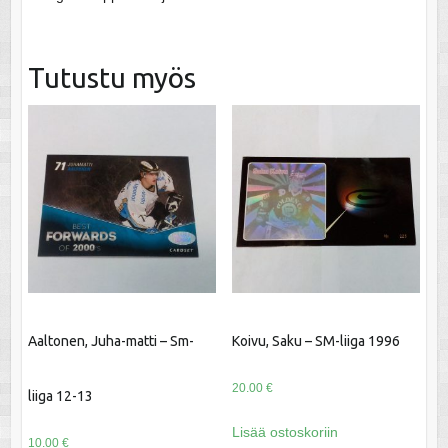
Tutustu myös
Aaltonen, Juha-matti – Sm-
Koivu, Saku – SM-liiga 1996
20.00
€
liiga 12-13
Lisää ostoskoriin
10.00
€