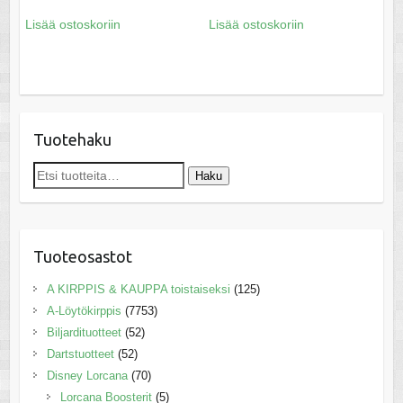
Lisää ostoskoriin
Lisää ostoskoriin
Tuotehaku
Etsi:
Haku
Tuoteosastot
A KIRPPIS & KAUPPA toistaiseksi
(125)
A-Löytökirppis
(7753)
Biljardituotteet
(52)
Dartstuotteet
(52)
Disney Lorcana
(70)
Lorcana Boosterit
(5)