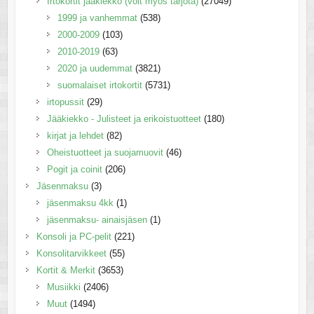
Irtokortit jääkiekko (voit myös tarjota)
(27049)
1999 ja vanhemmat
(538)
2000-2009
(103)
2010-2019
(63)
2020 ja uudemmat
(3821)
suomalaiset irtokortit
(5731)
irtopussit
(29)
Jääkiekko - Julisteet ja erikoistuotteet
(180)
kirjat ja lehdet
(82)
Oheistuotteet ja suojamuovit
(46)
Pogit ja coinit
(206)
Jäsenmaksu
(3)
jäsenmaksu 4kk
(1)
jäsenmaksu- ainaisjäsen
(1)
Konsoli ja PC-pelit
(221)
Konsolitarvikkeet
(55)
Kortit & Merkit
(3653)
Musiikki
(2406)
Muut
(1494)