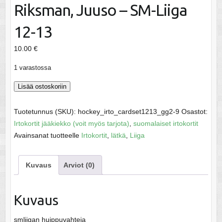
Riksman, Juuso – SM-Liiga
12-13
10.00
€
1 varastossa
Riksman,
Lisää ostoskoriin
Juuso
-
Tuotetunnus (SKU):
hockey_irto_cardset1213_gg2-9
Osastot:
SM-
Irtokortit jääkiekko (voit myös tarjota)
,
suomalaiset irtokortit
Liiga
Avainsanat tuotteelle
Irtokortit
,
lätkä
,
Liiga
12-
13
Kuvaus
Arviot (0)
määrä
Kuvaus
smliigan huippuvahteja