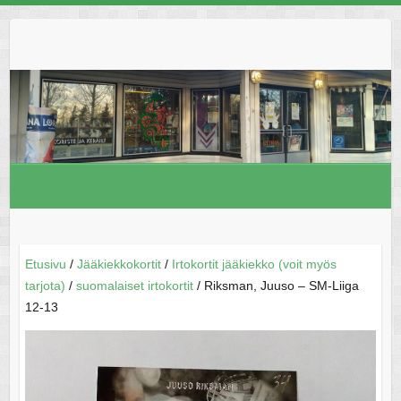
Skip
to
content
Etusivu
/
Jääkiekkokortit
/
Irtokortit jääkiekko (voit myös
tarjota)
/
suomalaiset irtokortit
/ Riksman, Juuso – SM-Liiga
12-13