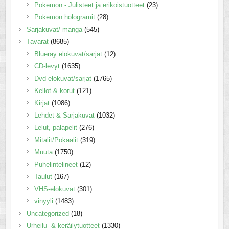
Pokemon - Julisteet ja erikoistuotteet
(23)
Pokemon hologramit
(28)
Sarjakuvat/ manga
(545)
Tavarat
(8685)
Blueray elokuvat/sarjat
(12)
CD-levyt
(1635)
Dvd elokuvat/sarjat
(1765)
Kellot & korut
(121)
Kirjat
(1086)
Lehdet & Sarjakuvat
(1032)
Lelut, palapelit
(276)
Mitalit/Pokaalit
(319)
Muuta
(1750)
Puhelintelineet
(12)
Taulut
(167)
VHS-elokuvat
(301)
vinyyli
(1483)
Uncategorized
(18)
Urheilu- & keräilytuotteet
(1330)