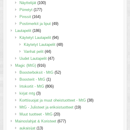
Näyttelijät
(100)
Piirretyt
(177)
Pinssit
(164)
Postimerkit ja liput
(49)
Lautapelit
(186)
Käytetyt Lautapelit
(94)
Käytetyt Lautapelit
(48)
Vanhat pelit
(44)
Uudet Lautapelit
(47)
Magic (MtG)
(916)
Boosterboksit - MtG
(52)
Boosterit - MtG
(1)
Irtokortit - MtG
(806)
kirjat mtg
(3)
Korttisuojat ja muut oheistuotteet - MtG
(38)
MtG - Julisteet ja erikoistuotteet
(19)
Muut tuotteet - MtG
(20)
Mainoslahjat & Koristeet
(677)
aukaisijat
(13)