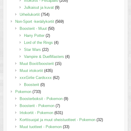
Irtokortit - Pesäpallo
(205)
Julkaisut ja kuvat
(9)
Urheilukortit
(754)
Non-Sport -keräilykortit
(569)
Boosterit - Muut
(50)
Harry Potter
(2)
Lord of the Rings
(4)
Star Wars
(22)
Vampire & DuelMasters
(4)
Muut Boxit/boosterit
(15)
Muut irtokortit
(435)
xxxGirlie Cardsxxx
(62)
Boosterit
(0)
Pokemon
(733)
Boosterboksit - Pokemon
(9)
Boosterit - Pokemon
(7)
Irtokortit - Pokemon
(631)
Korttisuojat ja muut oheistuotteet - Pokemon
(32)
Muut tuotteet - Pokemon
(33)