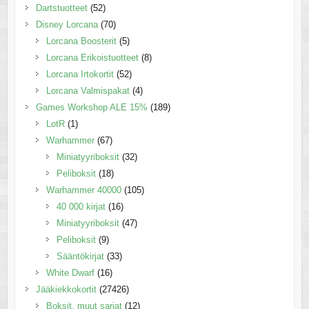
Dartstuotteet
(52)
Disney Lorcana
(70)
Lorcana Boosterit
(5)
Lorcana Erikoistuotteet
(8)
Lorcana Irtokortit
(52)
Lorcana Valmispakat
(4)
Games Workshop ALE 15%
(189)
LotR
(1)
Warhammer
(67)
Miniatyyriboksit
(32)
Peliboksit
(18)
Warhammer 40000
(105)
40 000 kirjat
(16)
Miniatyyriboksit
(47)
Peliboksit
(9)
Sääntökirjat
(33)
White Dwarf
(16)
Jääkiekkokortit
(27426)
Boksit, muut sarjat
(12)