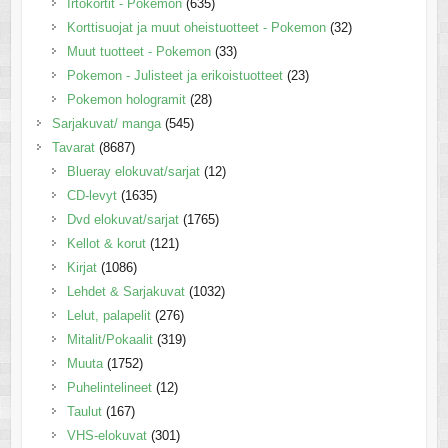
Irtokortit - Pokemon
(635)
Korttisuojat ja muut oheistuotteet - Pokemon
(32)
Muut tuotteet - Pokemon
(33)
Pokemon - Julisteet ja erikoistuotteet
(23)
Pokemon hologramit
(28)
Sarjakuvat/ manga
(545)
Tavarat
(8687)
Blueray elokuvat/sarjat
(12)
CD-levyt
(1635)
Dvd elokuvat/sarjat
(1765)
Kellot & korut
(121)
Kirjat
(1086)
Lehdet & Sarjakuvat
(1032)
Lelut, palapelit
(276)
Mitalit/Pokaalit
(319)
Muuta
(1752)
Puhelintelineet
(12)
Taulut
(167)
VHS-elokuvat
(301)