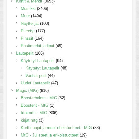
Kortit & Merkit
(3653)
Musiikki
(2406)
Muut
(1494)
Näyttelijät
(100)
Piirretyt
(177)
Pinssit
(164)
Postimerkit ja liput
(49)
Lautapelit
(186)
Käytetyt Lautapelit
(94)
Käytetyt Lautapelit
(48)
Vanhat pelit
(44)
Uudet Lautapelit
(47)
Magic (MtG)
(916)
Boosterboksit - MtG
(52)
Boosterit - MtG
(1)
Irtokortit - MtG
(806)
kirjat mtg
(3)
Korttisuojat ja muut oheistuotteet - MtG
(38)
MtG - Julisteet ja erikoistuotteet
(19)