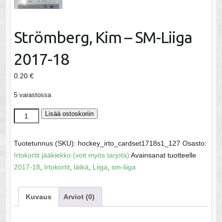
Strömberg, Kim – SM-Liiga
2017-18
0.20
€
5 varastossa
Strömberg,
Lisää ostoskoriin
Kim
-
Tuotetunnus (SKU):
hockey_irto_cardset1718s1_127
Osasto:
SM-
Irtokortit jääkiekko (voit myös tarjota)
Avainsanat tuotteelle
Liiga
2017-18
,
Irtokortit
,
lätkä
,
Liiga
,
sm-liiga
2017-
18
Kuvaus
Arviot (0)
määrä