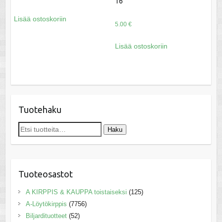
16
Lisää ostoskoriin
5.00
€
Lisää ostoskoriin
Tuotehaku
Etsi:
Haku
Tuoteosastot
A KIRPPIS & KAUPPA toistaiseksi
(125)
A-Löytökirppis
(7756)
Biljardituotteet
(52)