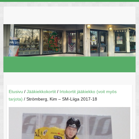
Skip
to
content
Etusivu
/
Jääkiekkokortit
/
Irtokortit jääkiekko (voit myös
tarjota)
/ Strömberg, Kim – SM-Liiga 2017-18