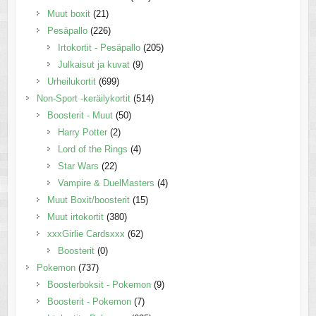
Muut boxit
(21)
Pesäpallo
(226)
Irtokortit - Pesäpallo
(205)
Julkaisut ja kuvat
(9)
Urheilukortit
(699)
Non-Sport -keräilykortit
(514)
Boosterit - Muut
(50)
Harry Potter
(2)
Lord of the Rings
(4)
Star Wars
(22)
Vampire & DuelMasters
(4)
Muut Boxit/boosterit
(15)
Muut irtokortit
(380)
xxxGirlie Cardsxxx
(62)
Boosterit
(0)
Pokemon
(737)
Boosterboksit - Pokemon
(9)
Boosterit - Pokemon
(7)