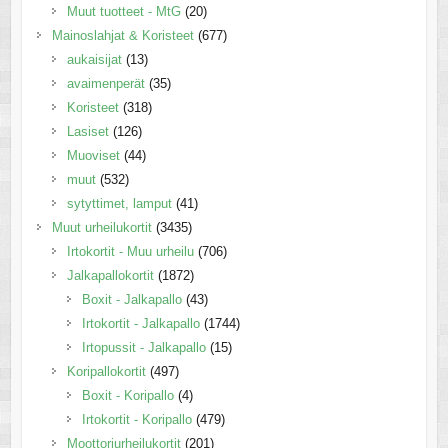
Muut tuotteet - MtG
(20)
Mainoslahjat & Koristeet
(677)
aukaisijat
(13)
avaimenperät
(35)
Koristeet
(318)
Lasiset
(126)
Muoviset
(44)
muut
(532)
sytyttimet, lamput
(41)
Muut urheilukortit
(3435)
Irtokortit - Muu urheilu
(706)
Jalkapallokortit
(1872)
Boxit - Jalkapallo
(43)
Irtokortit - Jalkapallo
(1744)
Irtopussit - Jalkapallo
(15)
Koripallokortit
(497)
Boxit - Koripallo
(4)
Irtokortit - Koripallo
(479)
Moottoriurheilukortit
(201)