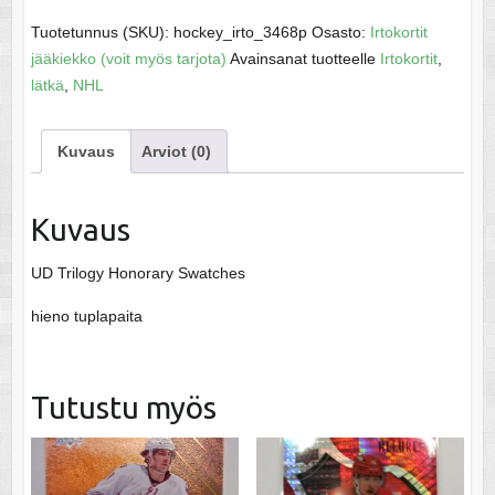
Joe
-
Tuotetunnus (SKU):
hockey_irto_3468p
Osasto:
Irtokortit
NHL
jääkiekko (voit myös tarjota)
Avainsanat tuotteelle
Irtokortit
,
08-
lätkä
,
NHL
09
määrä
Kuvaus
Arviot (0)
Kuvaus
UD Trilogy Honorary Swatches
hieno tuplapaita
Tutustu myös