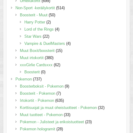
Urheilukortit
(699)
Non-Sport -keräilykortit
(514)
Boosterit - Muut
(50)
Harry Potter
(2)
Lord of the Rings
(4)
Star Wars
(22)
Vampire & DuelMasters
(4)
Muut Boxit/boosterit
(15)
Muut irtokortit
(380)
xxxGirlie Cardsxxx
(62)
Boosterit
(0)
Pokemon
(737)
Boosterboksit - Pokemon
(9)
Boosterit - Pokemon
(7)
Irtokortit - Pokemon
(635)
Korttisuojat ja muut oheistuotteet - Pokemon
(32)
Muut tuotteet - Pokemon
(33)
Pokemon - Julisteet ja erikoistuotteet
(23)
Pokemon hologramit
(28)