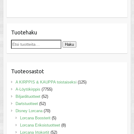
Tuotehaku
Etsi:
Haku
Tuoteosastot
A KIRPPIS & KAUPPA toistaiseksi
(125)
A-Löytökirppis
(7755)
Biljardituotteet
(52)
Dartstuotteet
(52)
Disney Lorcana
(70)
Lorcana Boosterit
(5)
Lorcana Erikoistuotteet
(8)
Lorcana Irtokortit
(52)