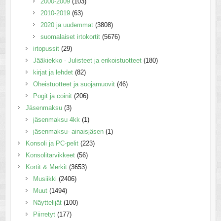
2000-2009
(103)
2010-2019
(63)
2020 ja uudemmat
(3808)
suomalaiset irtokortit
(5676)
irtopussit
(29)
Jääkiekko - Julisteet ja erikoistuotteet
(180)
kirjat ja lehdet
(82)
Oheistuotteet ja suojamuovit
(46)
Pogit ja coinit
(206)
Jäsenmaksu
(3)
jäsenmaksu 4kk
(1)
jäsenmaksu- ainaisjäsen
(1)
Konsoli ja PC-pelit
(223)
Konsolitarvikkeet
(56)
Kortit & Merkit
(3653)
Musiikki
(2406)
Muut
(1494)
Näyttelijät
(100)
Piirretyt
(177)