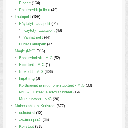
Pinssit
(164)
Postimerkit ja liput
(49)
Lautapelit
(186)
Käytetyt Lautapelit
(94)
Käytetyt Lautapelit
(48)
Vanhat pelit
(44)
Uudet Lautapelit
(47)
Magic (MtG)
(916)
Boosterboksit - MtG
(52)
Boosterit - MtG
(1)
Irtokortit - MtG
(806)
kirjat mtg
(3)
Korttisuojat ja muut oheistuotteet - MtG
(38)
MtG - Julisteet ja erikoistuotteet
(19)
Muut tuotteet - MtG
(20)
Mainoslahjat & Koristeet
(677)
aukaisijat
(13)
avaimenperät
(35)
Koristeet
(318)