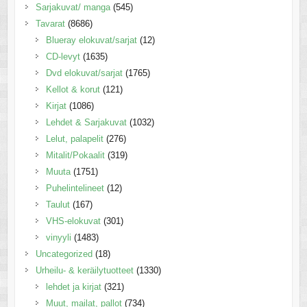
Sarjakuvat/ manga
(545)
Tavarat
(8686)
Blueray elokuvat/sarjat
(12)
CD-levyt
(1635)
Dvd elokuvat/sarjat
(1765)
Kellot & korut
(121)
Kirjat
(1086)
Lehdet & Sarjakuvat
(1032)
Lelut, palapelit
(276)
Mitalit/Pokaalit
(319)
Muuta
(1751)
Puhelintelineet
(12)
Taulut
(167)
VHS-elokuvat
(301)
vinyyli
(1483)
Uncategorized
(18)
Urheilu- & keräilytuotteet
(1330)
lehdet ja kirjat
(321)
Muut, mailat, pallot
(734)