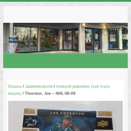
Skip
to
content
Etusivu
/
Jääkiekkokortit
/
Irtokortit jääkiekko (voit myös
tarjota)
/ Thornton, Joe – NHL 08-09