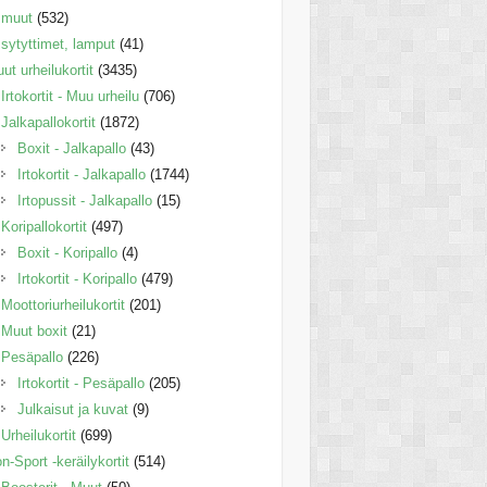
muut
(532)
sytyttimet, lamput
(41)
ut urheilukortit
(3435)
Irtokortit - Muu urheilu
(706)
Jalkapallokortit
(1872)
Boxit - Jalkapallo
(43)
Irtokortit - Jalkapallo
(1744)
Irtopussit - Jalkapallo
(15)
Koripallokortit
(497)
Boxit - Koripallo
(4)
Irtokortit - Koripallo
(479)
Moottoriurheilukortit
(201)
Muut boxit
(21)
Pesäpallo
(226)
Irtokortit - Pesäpallo
(205)
Julkaisut ja kuvat
(9)
Urheilukortit
(699)
n-Sport -keräilykortit
(514)