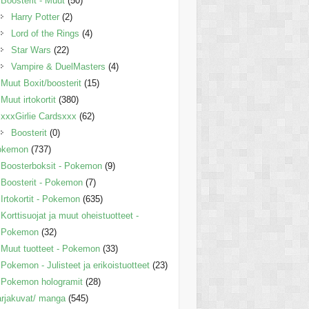
Boosterit - Muut
(50)
Harry Potter
(2)
Lord of the Rings
(4)
Star Wars
(22)
Vampire & DuelMasters
(4)
Muut Boxit/boosterit
(15)
Muut irtokortit
(380)
xxxGirlie Cardsxxx
(62)
Boosterit
(0)
okemon
(737)
Boosterboksit - Pokemon
(9)
Boosterit - Pokemon
(7)
Irtokortit - Pokemon
(635)
Korttisuojat ja muut oheistuotteet -
Pokemon
(32)
Muut tuotteet - Pokemon
(33)
Pokemon - Julisteet ja erikoistuotteet
(23)
Pokemon hologramit
(28)
rjakuvat/ manga
(545)