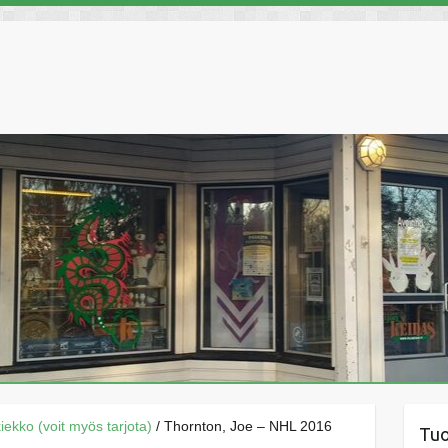
äkiekko (voit myös tarjota)
/ Thornton, Joe – NHL 2016
Tu