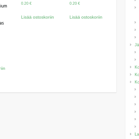
0.20
€
0.20
€
mium
Lisää ostoskoriin
Lisää ostoskoriin
as
J
Ko
iin
Ko
Ko
La