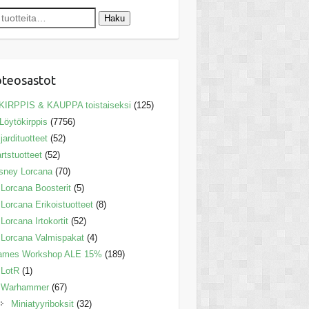
Haku
teosastot
KIRPPIS & KAUPPA toistaiseksi
(125)
Löytökirppis
(7756)
ljardituotteet
(52)
rtstuotteet
(52)
sney Lorcana
(70)
Lorcana Boosterit
(5)
Lorcana Erikoistuotteet
(8)
Lorcana Irtokortit
(52)
Lorcana Valmispakat
(4)
ames Workshop ALE 15%
(189)
LotR
(1)
Warhammer
(67)
Miniatyyriboksit
(32)