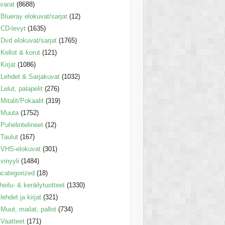
varat
(8688)
Blueray elokuvat/sarjat
(12)
CD-levyt
(1635)
Dvd elokuvat/sarjat
(1765)
Kellot & korut
(121)
Kirjat
(1086)
Lehdet & Sarjakuvat
(1032)
Lelut, palapelit
(276)
Mitalit/Pokaalit
(319)
Muuta
(1752)
Puhelintelineet
(12)
Taulut
(167)
VHS-elokuvat
(301)
vinyyli
(1484)
categorized
(18)
heilu- & keräilytuotteet
(1330)
lehdet ja kirjat
(321)
Muut, mailat, pallot
(734)
Vaatteet
(171)