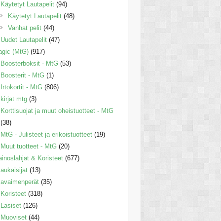
Käytetyt Lautapelit
(94)
Käytetyt Lautapelit
(48)
Vanhat pelit
(44)
Uudet Lautapelit
(47)
gic (MtG)
(917)
Boosterboksit - MtG
(53)
Boosterit - MtG
(1)
Irtokortit - MtG
(806)
kirjat mtg
(3)
Korttisuojat ja muut oheistuotteet - MtG
(38)
MtG - Julisteet ja erikoistuotteet
(19)
Muut tuotteet - MtG
(20)
inoslahjat & Koristeet
(677)
aukaisijat
(13)
avaimenperät
(35)
Koristeet
(318)
Lasiset
(126)
Muoviset
(44)