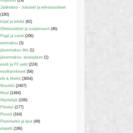
irtopussit
(29)
Jääkiekko - Julisteet ja erikoistuotteet
(180)
kirjat ja lehdet
(82)
Oheistuotteet ja suojamuovit
(46)
Pogit ja coinit
(206)
äsenmaksu
(3)
jäsenmaksu 4kk
(1)
jäsenmaksu- ainaisjäsen
(1)
nsoli ja PC-pelit
(224)
nsolitarvikkeet
(56)
rtit & Merkit
(3654)
Musiikki
(2407)
Muut
(1494)
Näyttelijät
(100)
Piirretyt
(177)
Pinssit
(164)
Postimerkit ja liput
(49)
utapelit
(186)