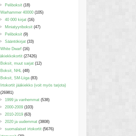
Peliboksit
(18)
Warhammer 40000
(105)
40 000 kirjat
(16)
Miniatyyriboksit
(47)
Peliboksit
(9)
Sääntökirjat
(33)
White Dwarf
(16)
äkiekkokortit
(27426)
Boksit, muut sarjat
(12)
Boksit, NHL
(48)
Boksit, SM-Liiga
(83)
Irtokortit jääkiekko (voit myös tarjota)
(26981)
1999 ja vanhemmat
(538)
2000-2009
(103)
2010-2019
(63)
2020 ja uudemmat
(3808)
suomalaiset irtokortit
(5676)