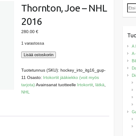
Thornton, Joe – NHL
Etsi:
2016
280.00
€
Tuo
1 varastossa
A 
A-
Thornton,
Lisää ostoskoriin
Bi
Joe
Da
-
Tuotetunnus (SKU):
hockey_irto_itg16_gup-
Di
NHL
11
Osasto:
Irtokortit jääkiekko (voit myös
2016
tarjota)
Avainsanat tuotteelle
Irtokortit
,
lätkä
,
määrä
NHL
G