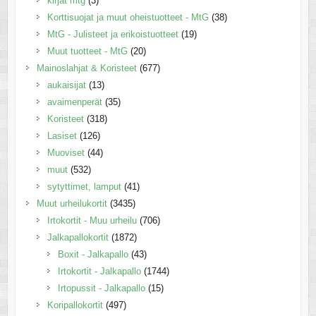
kirjat mtg
(3)
Korttisuojat ja muut oheistuotteet - MtG
(38)
MtG - Julisteet ja erikoistuotteet
(19)
Muut tuotteet - MtG
(20)
Mainoslahjat & Koristeet
(677)
aukaisijat
(13)
avaimenperät
(35)
Koristeet
(318)
Lasiset
(126)
Muoviset
(44)
muut
(532)
sytyttimet, lamput
(41)
Muut urheilukortit
(3435)
Irtokortit - Muu urheilu
(706)
Jalkapallokortit
(1872)
Boxit - Jalkapallo
(43)
Irtokortit - Jalkapallo
(1744)
Irtopussit - Jalkapallo
(15)
Koripallokortit
(497)