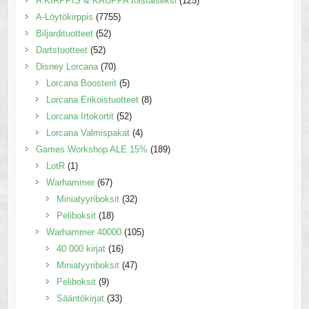
A KIRPPIS & KAUPPA toistaiseksi
(125)
A-Löytökirppis
(7755)
Biljardituotteet
(52)
Dartstuotteet
(52)
Disney Lorcana
(70)
Lorcana Boosterit
(5)
Lorcana Erikoistuotteet
(8)
Lorcana Irtokortit
(52)
Lorcana Valmispakat
(4)
Games Workshop ALE 15%
(189)
LotR
(1)
Warhammer
(67)
Miniatyyriboksit
(32)
Peliboksit
(18)
Warhammer 40000
(105)
40 000 kirjat
(16)
Miniatyyriboksit
(47)
Peliboksit
(9)
Sääntökirjat
(33)