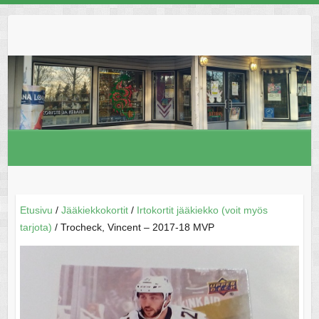
Skip
to
content
Etusivu
/
Jääkiekkokortit
/
Irtokortit jääkiekko (voit myös
tarjota)
/ Trocheck, Vincent – 2017-18 MVP