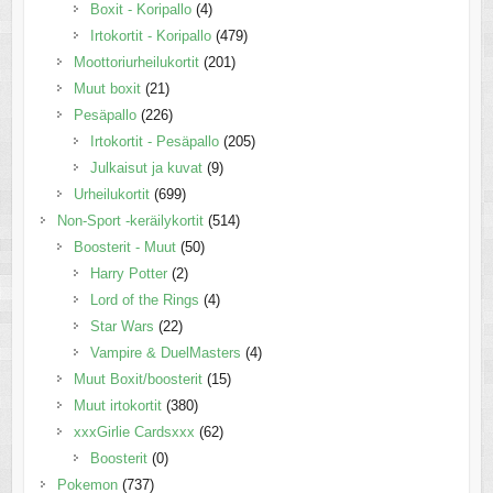
Boxit - Koripallo
(4)
Irtokortit - Koripallo
(479)
Moottoriurheilukortit
(201)
Muut boxit
(21)
Pesäpallo
(226)
Irtokortit - Pesäpallo
(205)
Julkaisut ja kuvat
(9)
Urheilukortit
(699)
Non-Sport -keräilykortit
(514)
Boosterit - Muut
(50)
Harry Potter
(2)
Lord of the Rings
(4)
Star Wars
(22)
Vampire & DuelMasters
(4)
Muut Boxit/boosterit
(15)
Muut irtokortit
(380)
xxxGirlie Cardsxxx
(62)
Boosterit
(0)
Pokemon
(737)