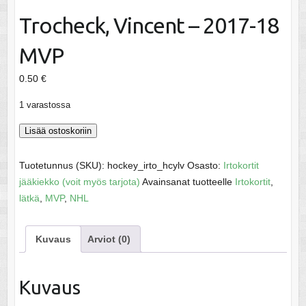
Trocheck, Vincent – 2017-18
MVP
0.50
€
1 varastossa
Trocheck,
Lisää ostoskoriin
Vincent
-
Tuotetunnus (SKU):
hockey_irto_hcylv
Osasto:
Irtokortit
2017-
jääkiekko (voit myös tarjota)
Avainsanat tuotteelle
Irtokortit
,
18
lätkä
,
MVP
,
NHL
MVP
määrä
Kuvaus
Arviot (0)
Kuvaus