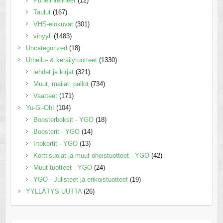
Puhelintelineet
(12)
Taulut
(167)
VHS-elokuvat
(301)
vinyyli
(1483)
Uncategorized
(18)
Urheilu- & keräilytuotteet
(1330)
lehdet ja kirjat
(321)
Muut, mailat, pallot
(734)
Vaatteet
(171)
Yu-Gi-Oh!
(104)
Boosterboksit - YGO
(18)
Boosterit - YGO
(14)
Irtokortit - YGO
(13)
Korttisuojat ja muut oheistuotteet - YGO
(42)
Muut tuotteet - YGO
(24)
YGO - Julisteet ja erikoistuotteet
(19)
YYLLÄTYS UUTTA
(26)