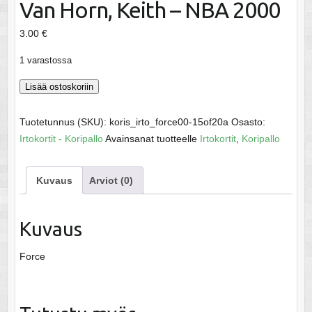
Van Horn, Keith – NBA 2000
3.00
€
1 varastossa
Van
Lisää ostoskoriin
Horn,
Keith
Tuotetunnus (SKU):
koris_irto_force00-15of20a
Osasto:
-
Irtokortit - Koripallo
Avainsanat tuotteelle
Irtokortit
,
Koripallo
NBA
2000
Kuvaus
Arviot (0)
määrä
Kuvaus
Force