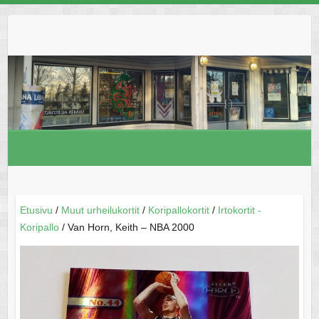
Skip
to
content
Etusivu
/
Muut urheilukortit
/
Koripallokortit
/
Irtokortit -
Koripallo
/ Van Horn, Keith – NBA 2000