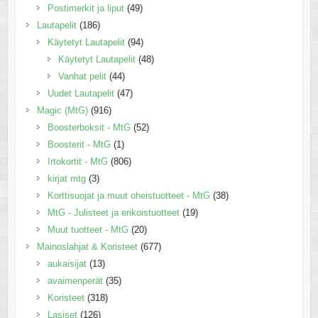
Postimerkit ja liput
(49)
Lautapelit
(186)
Käytetyt Lautapelit
(94)
Käytetyt Lautapelit
(48)
Vanhat pelit
(44)
Uudet Lautapelit
(47)
Magic (MtG)
(916)
Boosterboksit - MtG
(52)
Boosterit - MtG
(1)
Irtokortit - MtG
(806)
kirjat mtg
(3)
Korttisuojat ja muut oheistuotteet - MtG
(38)
MtG - Julisteet ja erikoistuotteet
(19)
Muut tuotteet - MtG
(20)
Mainoslahjat & Koristeet
(677)
aukaisijat
(13)
avaimenperät
(35)
Koristeet
(318)
Lasiset
(126)