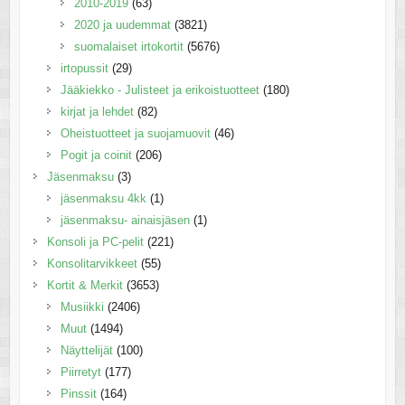
2010-2019
(63)
2020 ja uudemmat
(3821)
suomalaiset irtokortit
(5676)
irtopussit
(29)
Jääkiekko - Julisteet ja erikoistuotteet
(180)
kirjat ja lehdet
(82)
Oheistuotteet ja suojamuovit
(46)
Pogit ja coinit
(206)
Jäsenmaksu
(3)
jäsenmaksu 4kk
(1)
jäsenmaksu- ainaisjäsen
(1)
Konsoli ja PC-pelit
(221)
Konsolitarvikkeet
(55)
Kortit & Merkit
(3653)
Musiikki
(2406)
Muut
(1494)
Näyttelijät
(100)
Piirretyt
(177)
Pinssit
(164)