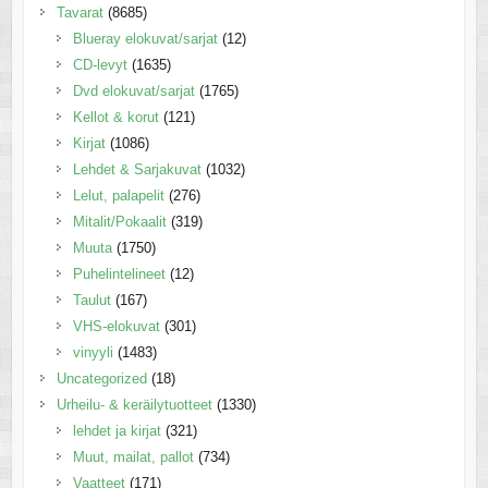
Tavarat
(8685)
Blueray elokuvat/sarjat
(12)
CD-levyt
(1635)
Dvd elokuvat/sarjat
(1765)
Kellot & korut
(121)
Kirjat
(1086)
Lehdet & Sarjakuvat
(1032)
Lelut, palapelit
(276)
Mitalit/Pokaalit
(319)
Muuta
(1750)
Puhelintelineet
(12)
Taulut
(167)
VHS-elokuvat
(301)
vinyyli
(1483)
Uncategorized
(18)
Urheilu- & keräilytuotteet
(1330)
lehdet ja kirjat
(321)
Muut, mailat, pallot
(734)
Vaatteet
(171)