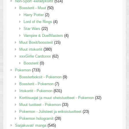
Non-Sport -keräilykortit
(514)
Boosterit - Muut
(50)
Harry Potter
(2)
Lord of the Rings
(4)
Star Wars
(22)
Vampire & DuelMasters
(4)
Muut Boxit/boosterit
(15)
Muut irtokortit
(380)
xxxGirlie Cardsxxx
(62)
Boosterit
(0)
Pokemon
(733)
Boosterboksit - Pokemon
(9)
Boosterit - Pokemon
(7)
Irtokortit - Pokemon
(631)
Korttisuojat ja muut oheistuotteet - Pokemon
(32)
Muut tuotteet - Pokemon
(33)
Pokemon - Julisteet ja erikoistuotteet
(23)
Pokemon hologramit
(28)
Sarjakuvat/ manga
(545)