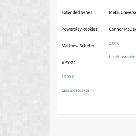
Extended Series
Metal Univers
Powerplay Rookies
Connor McDav
2.00
€
Matthew Schefer
Lisää ostoskor
#PY-21
15.00
€
Lisää ostoskoriin