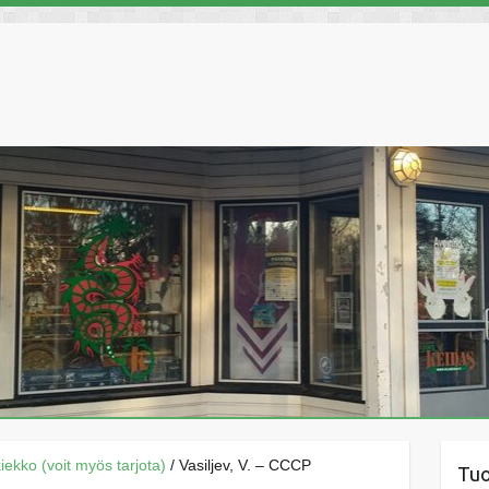
äkiekko (voit myös tarjota)
/ Vasiljev, V. – CCCP
Tu