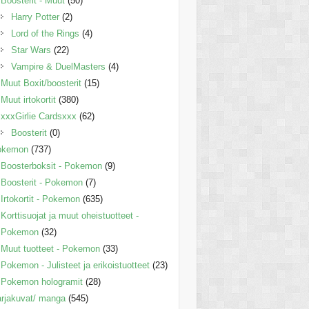
Boosterit - Muut
(50)
Harry Potter
(2)
Lord of the Rings
(4)
Star Wars
(22)
Vampire & DuelMasters
(4)
Muut Boxit/boosterit
(15)
Muut irtokortit
(380)
xxxGirlie Cardsxxx
(62)
Boosterit
(0)
okemon
(737)
Boosterboksit - Pokemon
(9)
Boosterit - Pokemon
(7)
Irtokortit - Pokemon
(635)
Korttisuojat ja muut oheistuotteet -
Pokemon
(32)
Muut tuotteet - Pokemon
(33)
Pokemon - Julisteet ja erikoistuotteet
(23)
Pokemon hologramit
(28)
rjakuvat/ manga
(545)