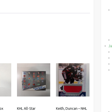
Jä
ox
KHL All-Star
Keith, Duncan – NHL