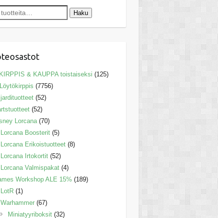
Haku
teosastot
KIRPPIS & KAUPPA toistaiseksi
(125)
Löytökirppis
(7756)
ljardituotteet
(52)
rtstuotteet
(52)
sney Lorcana
(70)
Lorcana Boosterit
(5)
Lorcana Erikoistuotteet
(8)
Lorcana Irtokortit
(52)
Lorcana Valmispakat
(4)
ames Workshop ALE 15%
(189)
LotR
(1)
Warhammer
(67)
Miniatyyriboksit
(32)