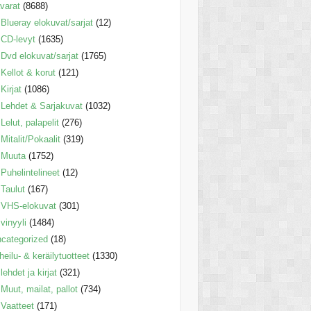
varat
(8688)
Blueray elokuvat/sarjat
(12)
CD-levyt
(1635)
Dvd elokuvat/sarjat
(1765)
Kellot & korut
(121)
Kirjat
(1086)
Lehdet & Sarjakuvat
(1032)
Lelut, palapelit
(276)
Mitalit/Pokaalit
(319)
Muuta
(1752)
Puhelintelineet
(12)
Taulut
(167)
VHS-elokuvat
(301)
vinyyli
(1484)
categorized
(18)
heilu- & keräilytuotteet
(1330)
lehdet ja kirjat
(321)
Muut, mailat, pallot
(734)
Vaatteet
(171)