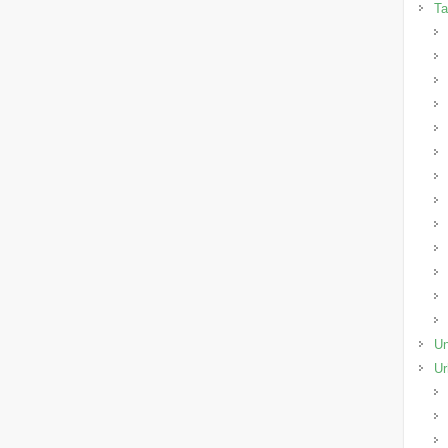
Ta
Un
Ur