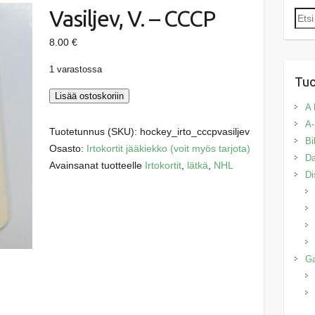
Vasiljev, V. – CCCP
Etsi:
8.00
€
1 varastossa
Tuo
Vasiljev,
Lisää ostoskoriin
A 
V.
A-
-
Tuotetunnus (SKU):
hockey_irto_cccpvasiljev
Bi
CCCP
Osasto:
Irtokortit jääkiekko (voit myös tarjota)
Da
määrä
Avainsanat tuotteelle
Irtokortit
,
lätkä
,
NHL
Di
G