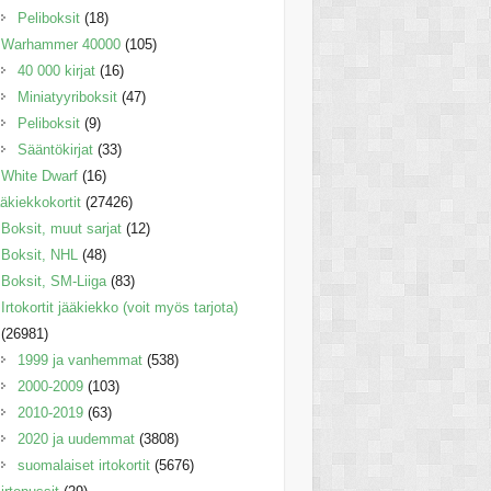
Peliboksit
(18)
Warhammer 40000
(105)
40 000 kirjat
(16)
Miniatyyriboksit
(47)
Peliboksit
(9)
Sääntökirjat
(33)
White Dwarf
(16)
äkiekkokortit
(27426)
Boksit, muut sarjat
(12)
Boksit, NHL
(48)
Boksit, SM-Liiga
(83)
Irtokortit jääkiekko (voit myös tarjota)
(26981)
1999 ja vanhemmat
(538)
2000-2009
(103)
2010-2019
(63)
2020 ja uudemmat
(3808)
suomalaiset irtokortit
(5676)