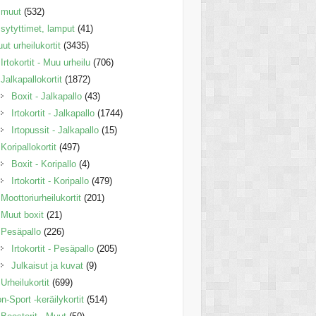
muut
(532)
sytyttimet, lamput
(41)
ut urheilukortit
(3435)
Irtokortit - Muu urheilu
(706)
Jalkapallokortit
(1872)
Boxit - Jalkapallo
(43)
Irtokortit - Jalkapallo
(1744)
Irtopussit - Jalkapallo
(15)
Koripallokortit
(497)
Boxit - Koripallo
(4)
Irtokortit - Koripallo
(479)
Moottoriurheilukortit
(201)
Muut boxit
(21)
Pesäpallo
(226)
Irtokortit - Pesäpallo
(205)
Julkaisut ja kuvat
(9)
Urheilukortit
(699)
n-Sport -keräilykortit
(514)