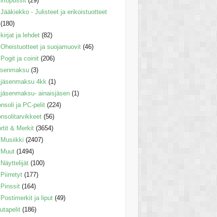
irtopussit
(29)
Jääkiekko - Julisteet ja erikoistuotteet
(180)
kirjat ja lehdet
(82)
Oheistuotteet ja suojamuovit
(46)
Pogit ja coinit
(206)
äsenmaksu
(3)
jäsenmaksu 4kk
(1)
jäsenmaksu- ainaisjäsen
(1)
nsoli ja PC-pelit
(224)
nsolitarvikkeet
(56)
rtit & Merkit
(3654)
Musiikki
(2407)
Muut
(1494)
Näyttelijät
(100)
Piirretyt
(177)
Pinssit
(164)
Postimerkit ja liput
(49)
utapelit
(186)