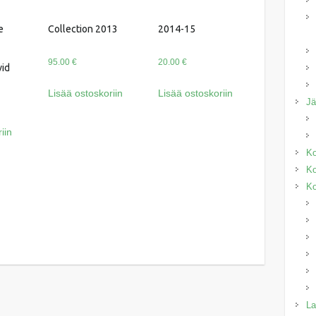
e
Collection 2013
2014-15
95.00
€
20.00
€
id
Lisää ostoskoriin
Lisää ostoskoriin
J
iin
Ko
Ko
Ko
La