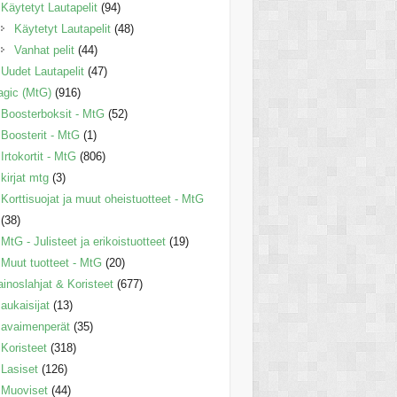
Käytetyt Lautapelit
(94)
Käytetyt Lautapelit
(48)
Vanhat pelit
(44)
Uudet Lautapelit
(47)
gic (MtG)
(916)
Boosterboksit - MtG
(52)
Boosterit - MtG
(1)
Irtokortit - MtG
(806)
kirjat mtg
(3)
Korttisuojat ja muut oheistuotteet - MtG
(38)
MtG - Julisteet ja erikoistuotteet
(19)
Muut tuotteet - MtG
(20)
inoslahjat & Koristeet
(677)
aukaisijat
(13)
avaimenperät
(35)
Koristeet
(318)
Lasiset
(126)
Muoviset
(44)