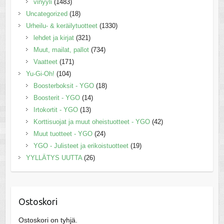
vinyyli
(1483)
Uncategorized
(18)
Urheilu- & keräilytuotteet
(1330)
lehdet ja kirjat
(321)
Muut, mailat, pallot
(734)
Vaatteet
(171)
Yu-Gi-Oh!
(104)
Boosterboksit - YGO
(18)
Boosterit - YGO
(14)
Irtokortit - YGO
(13)
Korttisuojat ja muut oheistuotteet - YGO
(42)
Muut tuotteet - YGO
(24)
YGO - Julisteet ja erikoistuotteet
(19)
YYLLÄTYS UUTTA
(26)
Ostoskori
Ostoskori on tyhjä.