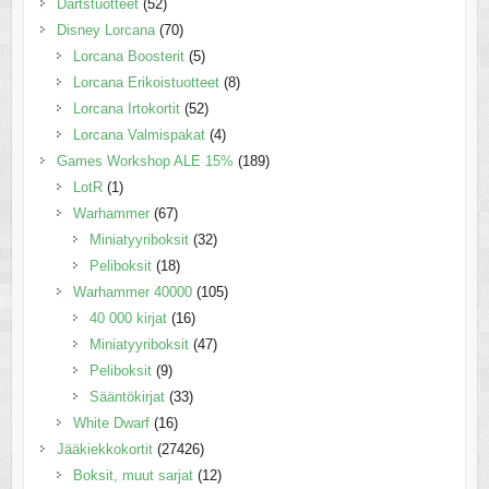
Dartstuotteet
(52)
Disney Lorcana
(70)
Lorcana Boosterit
(5)
Lorcana Erikoistuotteet
(8)
Lorcana Irtokortit
(52)
Lorcana Valmispakat
(4)
Games Workshop ALE 15%
(189)
LotR
(1)
Warhammer
(67)
Miniatyyriboksit
(32)
Peliboksit
(18)
Warhammer 40000
(105)
40 000 kirjat
(16)
Miniatyyriboksit
(47)
Peliboksit
(9)
Sääntökirjat
(33)
White Dwarf
(16)
Jääkiekkokortit
(27426)
Boksit, muut sarjat
(12)