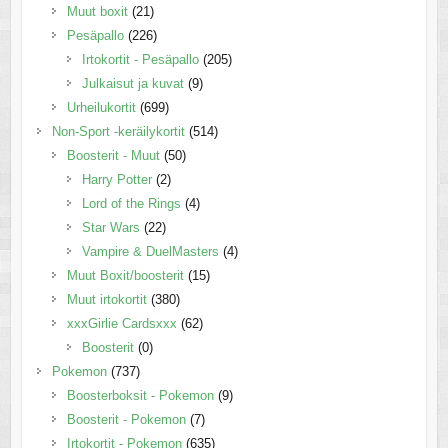
Muut boxit
(21)
Pesäpallo
(226)
Irtokortit - Pesäpallo
(205)
Julkaisut ja kuvat
(9)
Urheilukortit
(699)
Non-Sport -keräilykortit
(514)
Boosterit - Muut
(50)
Harry Potter
(2)
Lord of the Rings
(4)
Star Wars
(22)
Vampire & DuelMasters
(4)
Muut Boxit/boosterit
(15)
Muut irtokortit
(380)
xxxGirlie Cardsxxx
(62)
Boosterit
(0)
Pokemon
(737)
Boosterboksit - Pokemon
(9)
Boosterit - Pokemon
(7)
Irtokortit - Pokemon
(635)