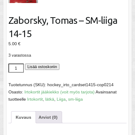
Zaborsky, Tomas – SM-liiga
14-15
5.00
€
3 varastossa
Zaborsky,
Lisää ostoskoriin
Tomas
-
Tuotetunnus (SKU):
hockey_irto_cardset1415-cop0214
SM-
Osasto:
Irtokortit jääkiekko (voit myös tarjota)
Avainsanat
liiga
tuotteelle
Irtokortit
,
lätkä
,
Liiga
,
sm-liiga
14-
15
Kuvaus
Arviot (0)
määrä