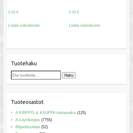
0.20
€
0.20
€
Lisää ostoskoriin
Lisää ostoskoriin
Tuotehaku
Etsi:
Haku
Tuoteosastot
A KIRPPIS & KAUPPA toistaiseksi
(125)
A-Löytökirppis
(7755)
Biljardituotteet
(52)