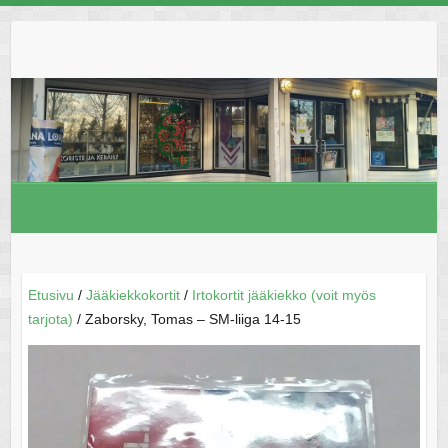
Skip
to
content
Etusivu
/
Jääkiekkokortit
/
Irtokortit jääkiekko (voit myös
tarjota)
/ Zaborsky, Tomas – SM-liiga 14-15