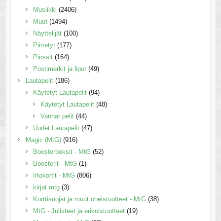
Musiikki
(2406)
Muut
(1494)
Näyttelijät
(100)
Piirretyt
(177)
Pinssit
(164)
Postimerkit ja liput
(49)
Lautapelit
(186)
Käytetyt Lautapelit
(94)
Käytetyt Lautapelit
(48)
Vanhat pelit
(44)
Uudet Lautapelit
(47)
Magic (MtG)
(916)
Boosterboksit - MtG
(52)
Boosterit - MtG
(1)
Irtokortit - MtG
(806)
kirjat mtg
(3)
Korttisuojat ja muut oheistuotteet - MtG
(38)
MtG - Julisteet ja erikoistuotteet
(19)