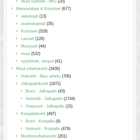
Muut tuotteet - MtG
(20)
Mainoslahjat & Koristeet
(677)
aukaisijat
(13)
avaimenperät
(35)
Koristeet
(318)
Lasiset
(126)
Muoviset
(44)
muut
(532)
sytyttimet, lamput
(41)
Muut urheilukortit
(3435)
Irtokortit - Muu urheilu
(706)
Jalkapallokortit
(1872)
Boxit - Jalkapallo
(43)
Irtokortit - Jalkapallo
(1744)
Irtopussit - Jalkapallo
(15)
Koripallokortit
(497)
Boxit - Koripallo
(4)
Irtokortit - Koripallo
(479)
Moottoriurheilukortit
(201)